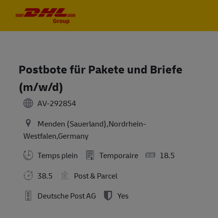
Skip to main content
Skip to main content
-
-
Postbote für Pakete und Briefe
(m/w/d)
AV-292854
Menden (Sauerland),Nordrhein-
Westfalen,Germany
Temps plein
Temporaire
18.5
38.5
Post & Parcel
Deutsche Post AG
Yes