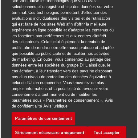
site Web utilise les technologies que vous avez
sélectionnées et enregistre et lise des données sur votre
Fermer la notification
Salut ! Ce poste vous intéresse ?
terminal. Ces technologies permettent d'effectuer des
évaluations individualisées des visites et de l'utilisation
qui est faite de nos sites Web afin d'offrir la meilleure
Je suis intéressé
expérience en ligne possible et d'adapter les contenus ou
les fonctions aux préférences et aux centres d'intérêt
Trouver des emplois similaires
des utilisateurs. Cela inclut également la création de
profils afin de rendre notre offre aussi pratique et adaptée
que possible au public cible et de faciliter nos activités
de marketing. En outre, vous consentez au partage des
données entre les sociétés du groupe DHL ainsi que, le
cas échéant, à leur transfert vers des pays ne disposant
pas d’un niveau de protection des données équivalent à
celui de l’Union européenne. Vous trouverez de plus
amples informations et la possibilité de révoquer votre
consentement à tout moment ou de modifier les
paramètres sous « Paramètres de consentement ».
Avis
Postuler pour cet emploi
de confidentialité
Avis juridique
Paramètres de consentement
Postbote für Pakete u
Enregistrer l'emploi
Strictement nécessaire uniquement
Tout accepter