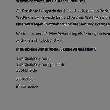
Werde Postbote bei Deutsche Post DHL
Als
Postbote
bringst du den Menschen in deinem Bezirk
Wetter die Laune verderben und bist fünf Werktage pr
Quereinsteiger
,
Rentner
oder
Studenten
sind bei uns h
Wir freuen uns auf deine Bewerbung als
Fahrer
, am bes
auch ganz ohne Lebenslauf.
MENSCHEN VERBINDEN, LEBEN VERBESSERN
#werdeeinervonuns
#werdeeinervonunspostbote
#ZSPLHeide
#jobsnlkiel
#F1Zusteller