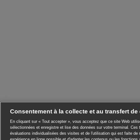
Consentement à la collecte et au transfert d
En cliquant sur « Tout accepter », vous acceptez que ce site Web utili
sélectionnées et enregistre et lise des données sur votre terminal. Ces 
évaluations individualisées des visites et de l'utilisation qui est faite de 
expérience en ligne possible et d'adapter les contenus ou les fonctions 