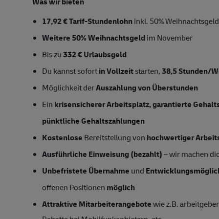
Was wir bieten
17,92 € Tarif-Stundenlohn
inkl. 50% Weihnachtsgeld
Weitere 50% Weihnachtsgeld
im November
Bis zu
332 € Urlaubsgeld
Du kannst sofort
in Vollzeit
starten,
38,5 Stunden/
Möglichkeit der
Auszahlung von Überstunden
Ein
krisensicherer Arbeitsplatz, garantierte Gehal
pünktliche Gehaltszahlungen
Kostenlose
Bereitstellung von
hochwertiger Arbeit
Ausführliche Einweisung (bezahlt)
– wir machen dich
Unbefristete Übernahme
und
Entwicklungsmöglic
offenen Positionen
möglich
Attraktive Mitarbeiterangebote
wie z.B. arbeitgeber
Rabatte bei Mobilfunkanbietern, etc.