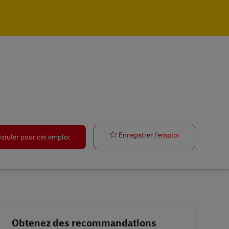
Postbote für P
Enregistrer l'emploi
stuler pour cet emploi
Obtenez des recommandations