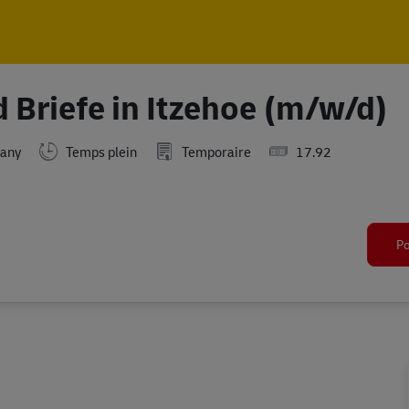
Skip to main content
Skip to main content
 Briefe in Itzehoe (m/w/d)
many
Temps plein
Temporaire
17.92
Po