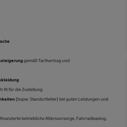
Woche
tssteigerung
gemäß Tarifvertrag und
skleidung
 fit für die Zustellung
hkeiten
(bspw. Standortleiter) bei guten Leistungen und
finanzierte betriebliche Altersvorsorge, Fahrradleasing,