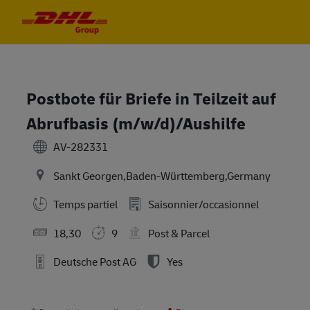
Skip to main content
Skip to main content
-
-
Postbote für Briefe in Teilzeit auf
Abrufbasis (m/w/d)/Aushilfe
AV-282331
Sankt Georgen,Baden-Württemberg,Germany
Temps partiel
Saisonnier/occasionnel
18,30
9
Post & Parcel
Deutsche Post AG
Yes