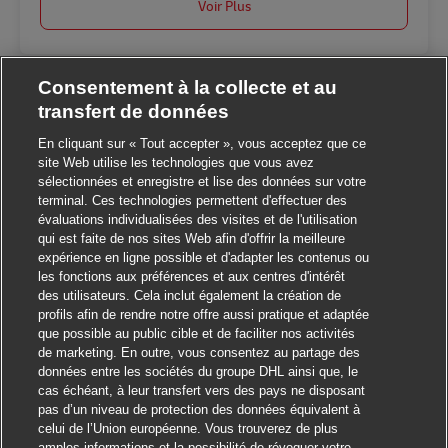
Voir Plus
Consentement à la collecte et au
transfert de données
En cliquant sur « Tout accepter », vous acceptez que ce
site Web utilise les technologies que vous avez
sélectionnées et enregistre et lise des données sur votre
terminal. Ces technologies permettent d'effectuer des
Fermer la notificatio
Salut ! Ce poste vous intéresse ?
évaluations individualisées des visites et de l'utilisation
qui est faite de nos sites Web afin d'offrir la meilleure
expérience en ligne possible et d'adapter les contenus ou
Je suis intéressé
les fonctions aux préférences et aux centres d'intérêt
des utilisateurs. Cela inclut également la création de
Trouver des emplois similaires
profils afin de rendre notre offre aussi pratique et adaptée
que possible au public cible et de faciliter nos activités
de marketing. En outre, vous consentez au partage des
données entre les sociétés du groupe DHL ainsi que, le
cas échéant, à leur transfert vers des pays ne disposant
pas d’un niveau de protection des données équivalent à
celui de l’Union européenne. Vous trouverez de plus
amples informations et la possibilité de révoquer votre