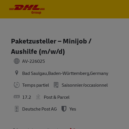
Skip to main content
Skip to main content
-
-
Paketzusteller – Minijob /
Aushilfe (m/w/d)
AV-226025
Bad Saulgau,Baden-Württemberg,Germany
Temps partiel
Saisonnier/occasionnel
17.2
Post & Parcel
Deutsche Post AG
Yes