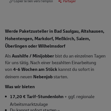
Copier le lien vers l’emploi
Partager
Werde Paketzusteller in Bad Saulgau, Altshausen,
Hohentengen, Markdorf, Meßkirch, Salem,
Überlingen oder Wilhelmsdorf
Als
Aushilfe / Minijobber
bist du an einzelnen Tagen
für uns tätig. Nach einer bezahlten Einarbeitung
von
4-6 Wochen am Stück
kannst du sofort in
deinem neuen
Nebenjob
starten.
Was wir bieten
17,20 € Tarif-Stundenlohn
+ ggf. regionale
Arbeitsmarktzulage
Du kannst sofort starten –