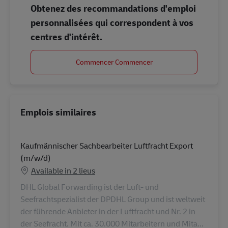
Obtenez des recommandations d'emploi
personnalisées qui correspondent à vos
centres d'intérêt.
Commencer Commencer
Emplois similaires
Kaufmännischer Sachbearbeiter Luftfracht Export
(m/w/d)
Available in 2 lieus
DHL Global Forwarding ist der Luft- und
Seefrachtspezialist der DPDHL Group und ist weltweit
der führende Anbieter in der Luftfracht und Nr. 2 in
der Seefracht. Mit ca. 30.000 Mitarbeitern und Mita...