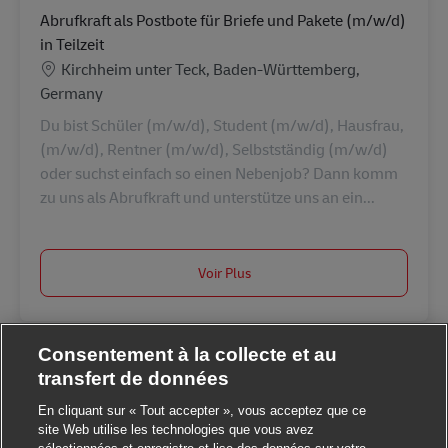
Abrufkraft als Postbote für Briefe und Pakete (m/w/d)
in Teilzeit
Lieu
Kirchheim unter Teck, Baden-Württemberg,
Germany
Du bist Schüler (m/w/d), Student (m/w/d), Hausfrau,
(m/w/d), Rentner (m/w/d), Selbstständig (m/w/d)
oder suchst einfach so einen Nebenjob? Dann komm
zu uns als Abrufkraft und unterstütze uns an ein...
Voir Plus
Consentement à la collecte et au
transfert de données
En cliquant sur « Tout accepter », vous acceptez que ce
site Web utilise les technologies que vous avez