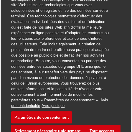
site Web utilise les technologies que vous avez
sélectionnées et enregistre et lise des données sur votre
terminal. Ces technologies permettent d'effectuer des
évaluations individualisées des visites et de l'utilisation
Fermer la notificati
Salut ! Ce poste vous intéresse ?
qui est faite de nos sites Web afin d'offrir la meilleure
expérience en ligne possible et d'adapter les contenus ou
Je suis intéressé
les fonctions aux préférences et aux centres d'intérêt
des utilisateurs. Cela inclut également la création de
Trouver des emplois similaires
profils afin de rendre notre offre aussi pratique et adaptée
que possible au public cible et de faciliter nos activités
de marketing. En outre, vous consentez au partage des
données entre les sociétés du groupe DHL ainsi que, le
cas échéant, à leur transfert vers des pays ne disposant
pas d’un niveau de protection des données équivalent à
celui de l’Union européenne. Vous trouverez de plus
amples informations et la possibilité de révoquer votre
consentement à tout moment ou de modifier les
paramètres sous « Paramètres de consentement ».
Avis
Postuler pour cet emploi
de confidentialité
Avis juridique
Paramètres de consentement
Postbote für Pakete u
Enregistrer l'emploi
Strictement nécessaire uniquement
Tout accepter