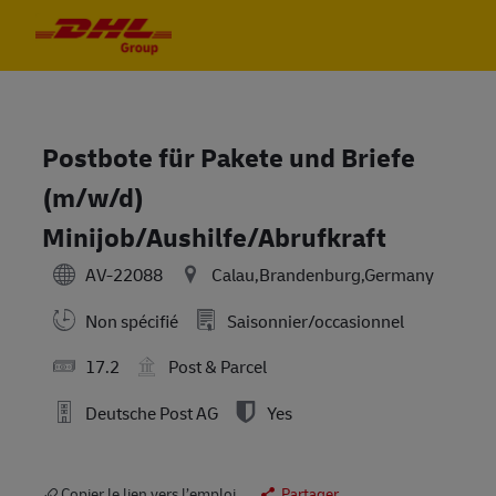
Skip to main content
Skip to main content
-
-
Postbote für Pakete und Briefe
(m/w/d)
Minijob/Aushilfe/Abrufkraft
AV-22088
Calau,Brandenburg,Germany
Non spécifié
Saisonnier/occasionnel
17.2
Post & Parcel
Deutsche Post AG
Yes
Copier le lien vers l’emploi
Partager