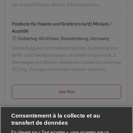
bis zu zwei Mal pro Woche. Ein krisensiche...
Postbote für Pakete und Briefe (m/w/d) Minijob /
Aushilfe
Lieu
Doberlug-Kirchhain, Brandenburg, Germany
Deine Aufgaben als Postbote bei uns. Zustellung von
Brief- und Paketsendungen. Auslieferung an max. 2
Werktagen pro Woche. Heben von Lasten bis maximal
31,5 kg. Transport mit einem unserer Geschäft...
Voir Plus
Consentement à la collecte et au
transfert de données
En cliquant sur « Tout accepter », vous acceptez que ce