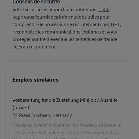
Conseils de sécurité
Votre sécurité est importante pour nous.
Cette
page
vous fournit des informations utiles pour
comprendre le processus de recrutement chez DHL,
reconnaître les communications légitimes et vous
protéger contre d’éventuelles tentatives de fraude
liées au recrutement.
Emplois similaires
Vorbereitung für die Zustellung Minijob / Aushilfe
(m/w/d)
Lieu
Riesa, Sachsen, Germany
Werde ab sofort Vorbereiter für Pakete und Briefe in
Riesa und verdien dir ein schönes Sümmchen dazu.