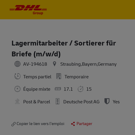
Skip to main content
Skip to main content
-
-
Lagermitarbeiter / Sortierer für
Briefe (m/w/d)
AV-194618
Straubing,Bayern,Germany
Temps partiel
Temporaire
Équipe mixte
17.1
15
Post & Parcel
Deutsche Post AG
Yes
Copier le lien vers l’emploi
Partager