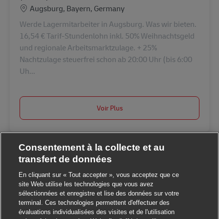
Lieu
Augsburg, Bayern, Germany
Werde Lagermitarbeiter in Augsburg. Was wir bieten.
16,54 € Tarif-Stundenlohn inkl. 50% Weihnachtsgeld
und regionale Arbeitsmarktzulage. + 25%
Nachtzulage steuerfrei schon ab 20:00 Uhr (bis 6:00
Uh...
Voir Plus
Consentement à la collecte et au
transfert de données
En cliquant sur « Tout accepter », vous acceptez que ce
site Web utilise les technologies que vous avez
sélectionnées et enregistre et lise des données sur votre
terminal. Ces technologies permettent d'effectuer des
Fermer la notification
Salut ! Ce poste vous intéresse ?
évaluations individualisées des visites et de l'utilisation