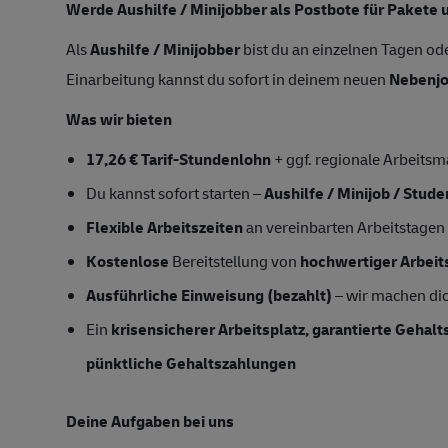
Werde Aushilfe / Minijobber als Postbote für Pakete 
Als
Aushilfe / Minijobber
bist du an einzelnen Tagen ode
Einarbeitung kannst du sofort in deinem neuen
Nebenj
Was wir bieten
17,26 € Tarif-Stundenlohn
+ ggf. regionale Arbeitsm
Du kannst sofort starten –
Aushilfe / Minijob / Stud
Flexible Arbeitszeiten
an vereinbarten Arbeitstagen
Kostenlose
Bereitstellung von
hochwertiger Arbeit
Ausführliche Einweisung (bezahlt)
– wir machen dic
Ein
krisensicherer Arbeitsplatz, garantierte Gehal
pünktliche Gehaltszahlungen
Deine Aufgaben bei uns