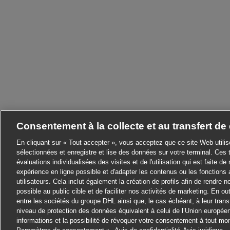
Consentement à la collecte et au transfert d
En cliquant sur « Tout accepter », vous acceptez que ce site Web utili
sélectionnées et enregistre et lise des données sur votre terminal. Ces 
évaluations individualisées des visites et de l'utilisation qui est faite de 
expérience en ligne possible et d'adapter les contenus ou les fonctions 
utilisateurs. Cela inclut également la création de profils afin de rendre 
possible au public cible et de faciliter nos activités de marketing. En
entre les sociétés du groupe DHL ainsi que, le cas échéant, à leur tran
niveau de protection des données équivalent à celui de l’Union europé
informations et la possibilité de révoquer votre consentement à tout m