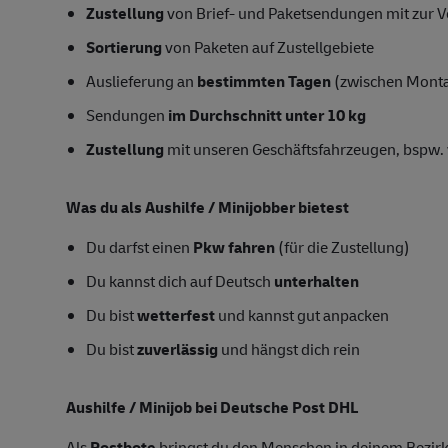
Zustellung
von Brief- und Paketsendungen mit zur Ve
Sortierung
von Paketen auf Zustellgebiete
Auslieferung an
bestimmten Tagen
(zwischen Mont
Sendungen
im Durchschnitt unter 10 kg
Zustellung
mit unseren Geschäftsfahrzeugen, bspw. 
Was du als Aushilfe / Minijobber bietest
Du darfst einen
Pkw fahren
(für die Zustellung)
Du kannst dich auf Deutsch
unterhalten
Du bist
wetterfest
und kannst gut anpacken
Du bist
zuverlässig
und hängst dich rein
Aushilfe / Minijob bei Deutsche Post DHL
Als
Postbote
bringst du den Menschen in deinem Bezirk