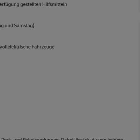
rfügung gestellten Hilfsmitteln
ag und Samstag)
vollelektrische Fahrzeuge
 Post- und Paketsendungen. Dabei lässt du dir von keinem