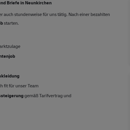
und Briefe in Neunkirchen
r auch stundenweise für uns tätig. Nach einer bezahlten
ob
starten.
arktzulage
entenjob
skleidung
h fit für unser Team
tssteigerung
gemäß Tarifvertrag und