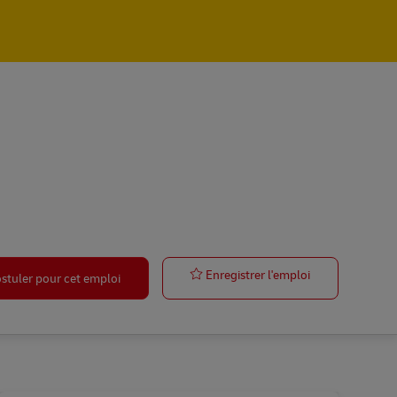
Postbote für P
Enregistrer l'emploi
stuler pour cet emploi