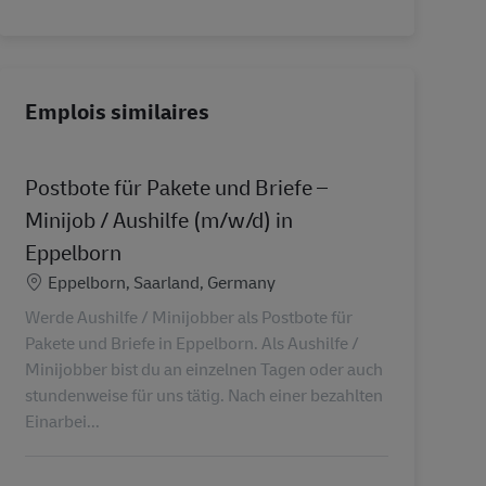
Emplois similaires
Postbote für Pakete und Briefe –
Minijob / Aushilfe (m/w/d) in
Eppelborn
Lieu
Eppelborn, Saarland, Germany
Werde Aushilfe / Minijobber als Postbote für
Pakete und Briefe in Eppelborn. Als Aushilfe /
Minijobber bist du an einzelnen Tagen oder auch
stundenweise für uns tätig. Nach einer bezahlten
Einarbei...