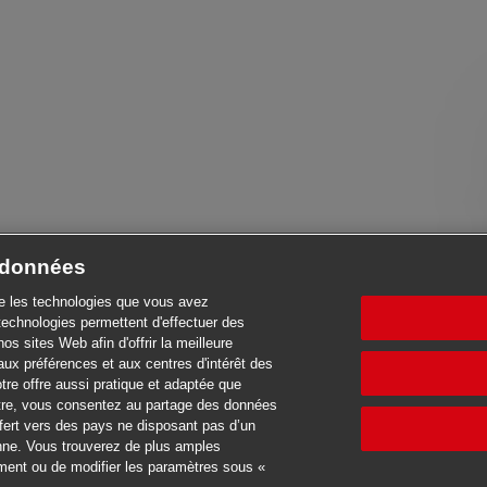
e données
se les technologies que vous avez
technologies permettent d'effectuer des
nos sites Web afin d'offrir la meilleure
aux préférences et aux centres d'intérêt des
notre offre aussi pratique et adaptée que
 outre, vous consentez au partage des données
sfert vers des pays ne disposant pas d’un
enne. Vous trouverez de plus amples
oment ou de modifier les paramètres sous «