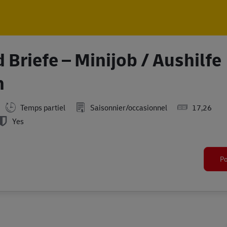
Skip to main content
Skip to main content
 Briefe – Minijob / Aushilfe
n
Temps partiel
Saisonnier/occasionnel
17,26
Yes
Po