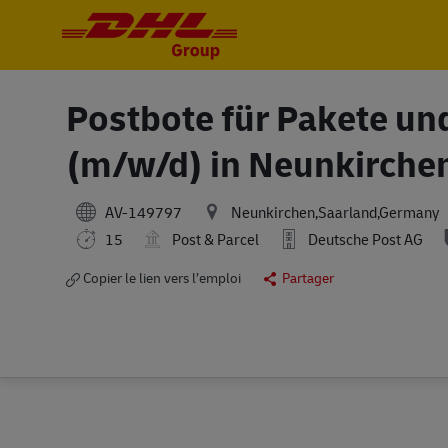
-
-
Postbote für Pakete und
(m/w/d) in Neunkirche
AV-149797
Neunkirchen,Saarland,Germany
15
Post & Parcel
Deutsche Post AG
Copier le lien vers l’emploi
Partager