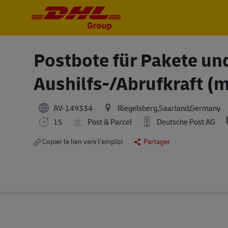
-
-
Postbote für Pakete und
Aushilfs-/Abrufkraft (
AV-149334
Riegelsberg,Saarland,Germany
15
Post & Parcel
Deutsche Post AG
Copier le lien vers l’emploi
Partager