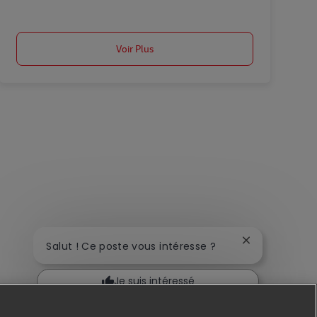
Voir Plus
Fermer la noti
Salut ! Ce poste vous intéresse ?
Je suis intéressé
Trouver des emplois similaires