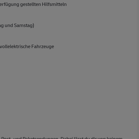
rfügung gestellten Hilfsmitteln
ag und Samstag)
vollelektrische Fahrzeuge
 Post- und Paketsendungen. Dabei lässt du dir von keinem