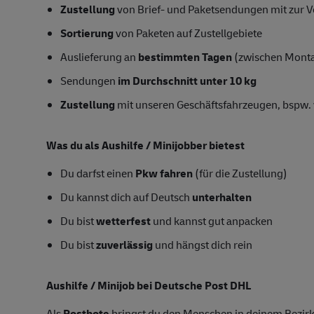
Zustellung
von Brief- und Paketsendungen mit zur Ve
Sortierung
von Paketen auf Zustellgebiete
Auslieferung an
bestimmten Tagen
(zwischen Mont
Sendungen
im Durchschnitt unter 10 kg
Zustellung
mit unseren Geschäftsfahrzeugen, bspw. 
Was du als Aushilfe / Minijobber bietest
Du darfst einen
Pkw fahren
(für die Zustellung)
Du kannst dich auf Deutsch
unterhalten
Du bist
wetterfest
und kannst gut anpacken
Du bist
zuverlässig
und hängst dich rein
Aushilfe / Minijob bei Deutsche Post DHL
Als
Postbote
bringst du den Menschen in deinem Bezirk