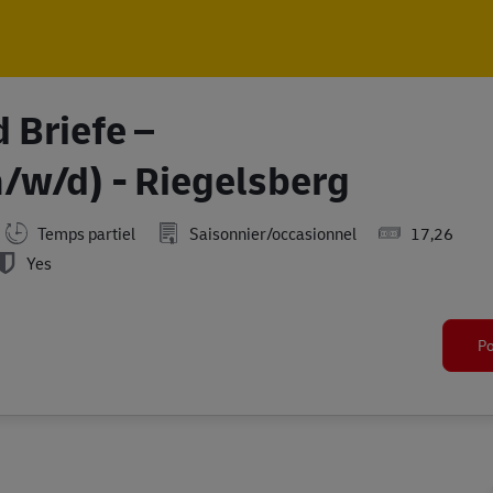
Skip to main content
Skip to main content
 Briefe –
m/w/d) - Riegelsberg
Temps partiel
Saisonnier/occasionnel
17,26
Yes
Po