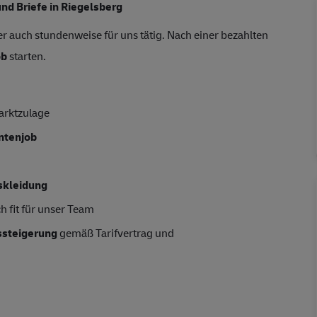
und Briefe in Riegelsberg
r auch stundenweise für uns tätig. Nach einer bezahlten
ob
starten.
arktzulage
entenjob
skleidung
h fit für unser Team
tssteigerung
gemäß Tarifvertrag und