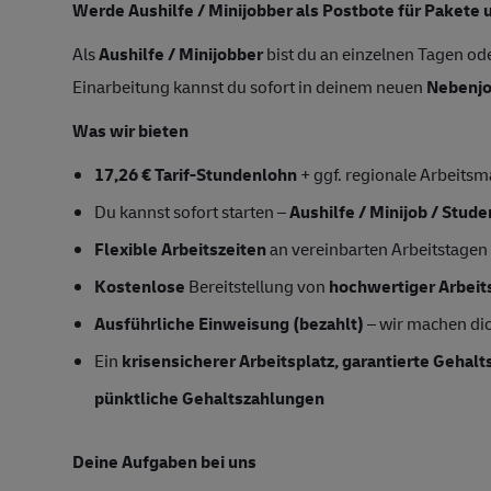
Werde Aushilfe / Minijobber als Postbote für Pakete 
Als
Aushilfe / Minijobber
bist du an einzelnen Tagen ode
Einarbeitung kannst du sofort in deinem neuen
Nebenj
Was wir bieten
17,26 € Tarif-Stundenlohn
+ ggf. regionale Arbeitsm
Du kannst sofort starten –
Aushilfe / Minijob / Stud
Flexible Arbeitszeiten
an vereinbarten Arbeitstagen
Kostenlose
Bereitstellung von
hochwertiger Arbeit
Ausführliche Einweisung (bezahlt)
– wir machen dic
Ein
krisensicherer Arbeitsplatz, garantierte Gehal
pünktliche Gehaltszahlungen
Deine Aufgaben bei uns