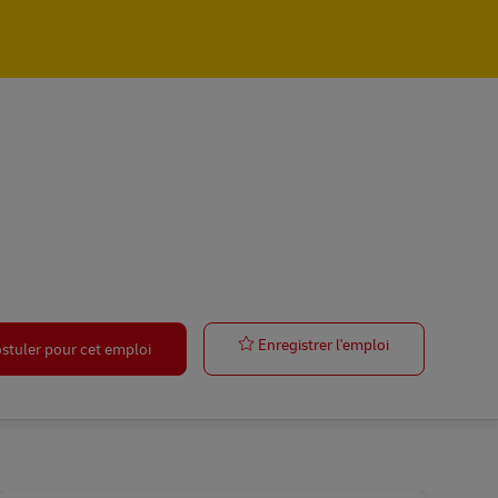
Postbote für P
Enregistrer l'emploi
stuler pour cet emploi