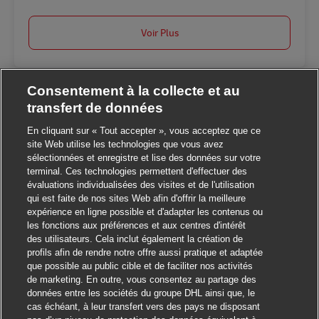
Voir Plus
Consentement à la collecte et au
transfert de données
En cliquant sur « Tout accepter », vous acceptez que ce
site Web utilise les technologies que vous avez
sélectionnées et enregistre et lise des données sur votre
terminal. Ces technologies permettent d'effectuer des
Fermer la notificatio
Salut ! Ce poste vous intéresse ?
évaluations individualisées des visites et de l'utilisation
qui est faite de nos sites Web afin d'offrir la meilleure
expérience en ligne possible et d'adapter les contenus ou
Je suis intéressé
les fonctions aux préférences et aux centres d'intérêt
des utilisateurs. Cela inclut également la création de
Trouver des emplois similaires
profils afin de rendre notre offre aussi pratique et adaptée
que possible au public cible et de faciliter nos activités
de marketing. En outre, vous consentez au partage des
données entre les sociétés du groupe DHL ainsi que, le
cas échéant, à leur transfert vers des pays ne disposant