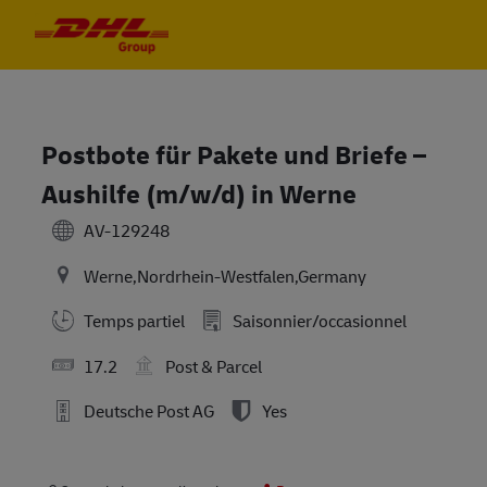
Skip to main content
Skip to main content
-
-
Postbote für Pakete und Briefe –
Aushilfe (m/w/d) in Werne
AV-129248
Werne,Nordrhein-Westfalen,Germany
Temps partiel
Saisonnier/occasionnel
17.2
Post & Parcel
Deutsche Post AG
Yes