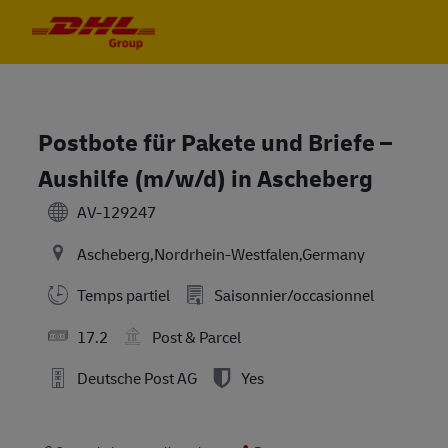
Skip to main content
Skip to main content
-
-
Postbote für Pakete und Briefe –
Aushilfe (m/w/d) in Ascheberg
AV-129247
Ascheberg,Nordrhein-Westfalen,Germany
Temps partiel
Saisonnier/occasionnel
17.2
Post & Parcel
Deutsche Post AG
Yes