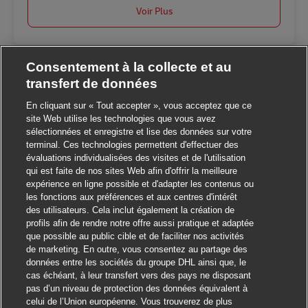
Voir Plus
Consentement à la collecte et au
transfert de données
En cliquant sur « Tout accepter », vous acceptez que ce
site Web utilise les technologies que vous avez
sélectionnées et enregistre et lise des données sur votre
terminal. Ces technologies permettent d'effectuer des
Fermer la notificatio
Salut ! Ce poste vous intéresse ?
évaluations individualisées des visites et de l'utilisation
qui est faite de nos sites Web afin d'offrir la meilleure
expérience en ligne possible et d'adapter les contenus ou
Je suis intéressé
les fonctions aux préférences et aux centres d'intérêt
des utilisateurs. Cela inclut également la création de
Trouver des emplois similaires
profils afin de rendre notre offre aussi pratique et adaptée
que possible au public cible et de faciliter nos activités
de marketing. En outre, vous consentez au partage des
données entre les sociétés du groupe DHL ainsi que, le
cas échéant, à leur transfert vers des pays ne disposant
pas d’un niveau de protection des données équivalent à
celui de l’Union européenne. Vous trouverez de plus