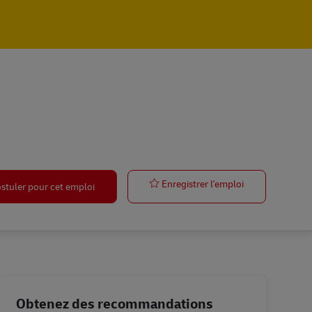
Postbote für P
Enregistrer l'emploi
stuler pour cet emploi
Obtenez des recommandations