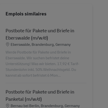
Emplois similaires
Postbote für Pakete und Briefe in
Eberswalde (m/w/d)
Lieu
Eberswalde, Brandenburg, Germany
Werde Postbote für Pakete und Briefe in
Eberswalde. Wir suchen befristet deine
Unterstützung! Was wir bieten. 17,92 € Tarif-
Stundenlohn inkl. 50% Weihnachtsgeld. Du
kannst ab sofort befristet 6 Mon...
Postbote für Pakete und Briefe in
Panketal (m/w/d)
Lieu
Bernau bei Berlin, Brandenburg, Germany