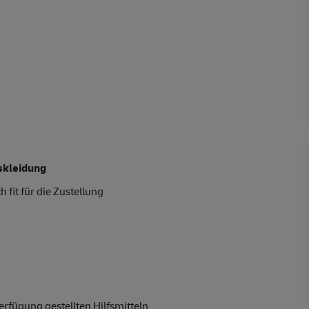
skleidung
 fit für die Zustellung
rfügung gestellten Hilfsmitteln