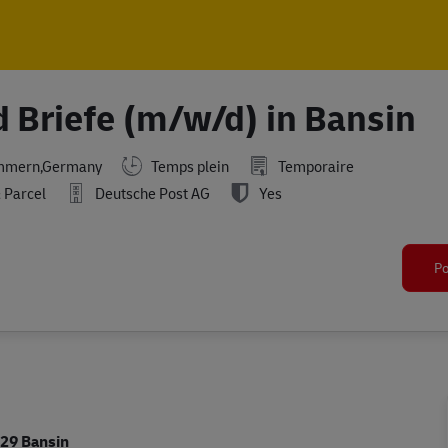
Skip to main content
Skip to main content
d Briefe (m/w/d) in Bansin
ommern,Germany
Temps plein
Temporaire
 Parcel
Deutsche Post AG
Yes
Po
29 Bansin