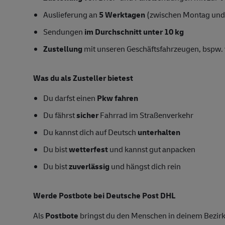
Auslieferung an
5 Werktagen
(zwischen Montag und
Sendungen
im Durchschnitt unter 10 kg
Zustellung
mit unseren Geschäftsfahrzeugen, bspw. 
Was du als Zusteller bietest
Du darfst einen
Pkw fahren
Du fährst
sicher
Fahrrad im Straßenverkehr
Du kannst dich auf Deutsch
unterhalten
Du bist
wetterfest
und kannst gut anpacken
Du bist
zuverlässig
und hängst dich rein
Werde Postbote bei Deutsche Post DHL
Als
Postbote
bringst du den Menschen in deinem Bezirk