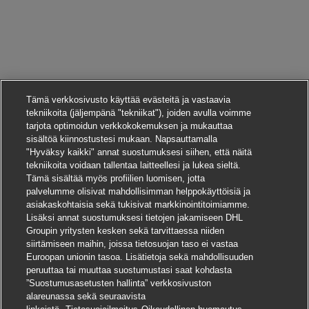
Tämä verkkosivusto käyttää evästeitä ja vastaavia
tekniikoita (jäljempänä "tekniikat"), joiden avulla voimme
tarjota optimoidun verkkokokemuksen ja mukauttaa
sisältöä kiinnostustesi mukaan. Napsauttamalla
"Hyväksy kaikki" annat suostumuksesi siihen, että näitä
tekniikoita voidaan tallentaa laitteellesi ja lukea sieltä.
Tämä sisältää myös profiilien luomisen, jotta
palvelumme olisivat mahdollisimman helppokäyttöisiä ja
asiakaskohtaisia sekä tukisivat markkinointitoimiamme.
Lisäksi annat suostumuksesi tietojen jakamiseen DHL
Groupin yritysten kesken sekä tarvittaessa niiden
siirtämiseen maihin, joissa tietosuojan taso ei vastaa
Euroopan unionin tasoa. Lisätietoja sekä mahdollisuuden
peruuttaa tai muuttaa suostumustasi saat kohdasta
”Suostumusasetusten hallinta” verkkosivuston
alareunassa sekä seuraavista
Hae tätä työpaikkaa