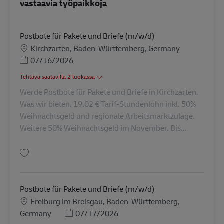
vastaavia työpaikkoja
Postbote für Pakete und Briefe (m/w/d)
Sijainti
Kirchzarten, Baden-Württemberg, Germany
Posted Date
07/16/2026
Tehtävä saatavilla 2 luokassa
Werde Postbote für Pakete und Briefe in Kirchzarten.
Was wir bieten. 19,02 € Tarif-Stundenlohn inkl. 50%
Weihnachtsgeld und regionale Arbeitsmarktzulage.
Weitere 50% Weihnachtsgeld im November. Bis...
Tallenna Postbote für Pakete und Briefe (m/w/d) AV-265831
Postbote für Pakete und Briefe (m/w/d)
Sijainti
Freiburg im Breisgau, Baden-Württemberg,
Posted Date
Germany
07/17/2026