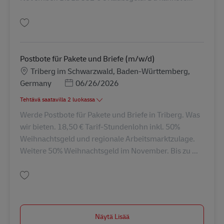
Tallenna Postbote für Pakete und Briefe (m/w/d) AV-345811
Postbote für Pakete und Briefe (m/w/d)
Sijainti
Triberg im Schwarzwald, Baden-Württemberg,
Posted Date
Germany
06/26/2026
Tehtävä saatavilla 2 luokassa
Werde Postbote für Pakete und Briefe in Triberg. Was
wir bieten. 18,50 € Tarif-Stundenlohn inkl. 50%
Weihnachtsgeld und regionale Arbeitsmarktzulage.
Weitere 50% Weihnachtsgeld im November. Bis zu ...
Tallenna Postbote für Pakete und Briefe (m/w/d) AV-69665
Näytä Lisää