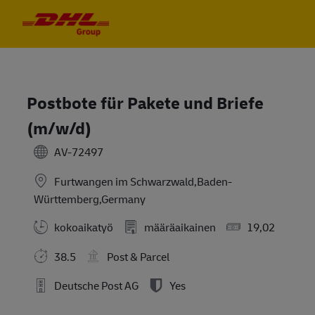
Skip to main content
Skip to main content
-
-
Postbote für Pakete und Briefe
(m/w/d)
AV-72497
Furtwangen im Schwarzwald,Baden-
Württemberg,Germany
kokoaikatyö
määräaikainen
19,02
38.5
Post & Parcel
Deutsche Post AG
Yes