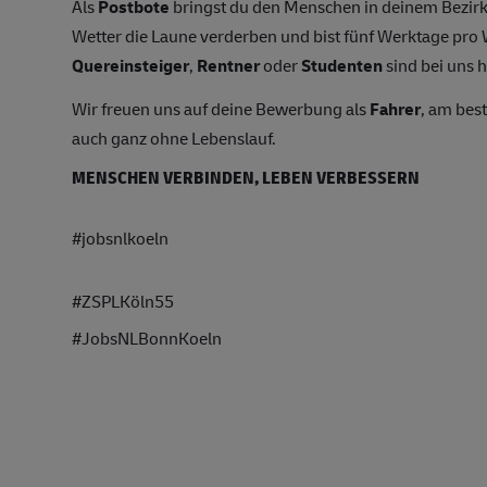
Als
Postbote
bringst du den Menschen in deinem Bezirk
Wetter die Laune verderben und bist fünf Werktage pr
Quereinsteiger
,
Rentner
oder
Studenten
sind bei uns h
Wir freuen uns auf deine Bewerbung als
Fahrer
, am bes
auch ganz ohne Lebenslauf.
MENSCHEN VERBINDEN, LEBEN VERBESSERN
#jobsnlkoeln
#ZSPLKöln55
#JobsNLBonnKoeln