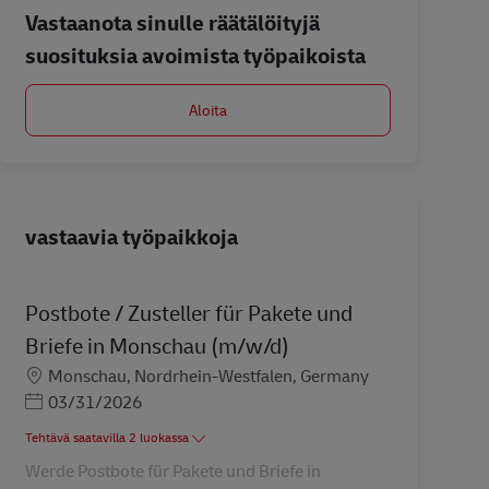
Vastaanota sinulle räätälöityjä
suosituksia avoimista työpaikoista
Aloita
vastaavia työpaikkoja
Postbote / Zusteller für Pakete und
Briefe in Monschau (m/w/d)
Sijainti
Monschau, Nordrhein-Westfalen, Germany
Posted Date
03/31/2026
Tehtävä saatavilla 2 luokassa
Werde Postbote für Pakete und Briefe in