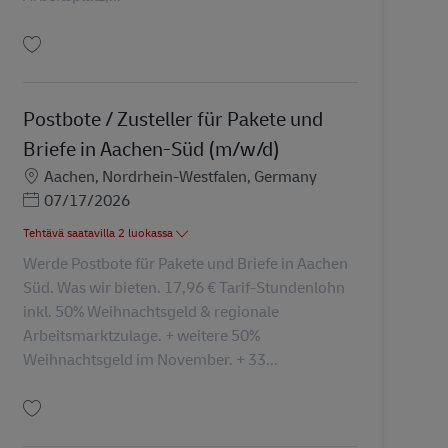
Tallenna Paketzusteller in Würselen – Aushilfe (m/w/d) AV-129429
Postbote / Zusteller für Pakete und
Briefe in Aachen-Süd (m/w/d)
Sijainti
Aachen, Nordrhein-Westfalen, Germany
Posted Date
07/17/2026
Tehtävä saatavilla 2 luokassa
Werde Postbote für Pakete und Briefe in Aachen
Süd. Was wir bieten. 17,96 € Tarif-Stundenlohn
inkl. 50% Weihnachtsgeld & regionale
Arbeitsmarktzulage. + weitere 50%
Weihnachtsgeld im November. + 33...
Tallenna Postbote / Zusteller für Pakete und Briefe in Aachen-Süd (m/w/d) A