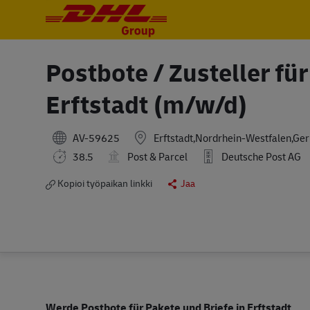
-
-
Postbote / Zusteller für
Erftstadt (m/w/d)
AV-59625
Erftstadt,Nordrhein-Westfalen,Ge
38.5
Post & Parcel
Deutsche Post AG
Kopioi työpaikan linkki
Jaa
Werde Postbote für Pakete und Briefe in Erftstadt