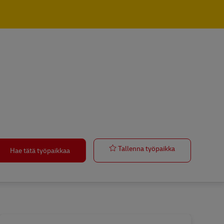
Postbote / Zus
Tallenna työpaikka
Hae tätä työpaikkaa