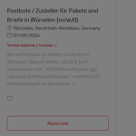
Postbote / Zusteller für Pakete und
Briefe in Würselen (m/w/d)
Sijainti
Würselen, Nordrhein-Westfalen, Germany
Posted Date
07/09/2026
Tehtävä saatavilla 2 luokassa
Werde Postbote für Pakete und Briefe in
Würselen. Was wir bieten. 18,50 € Tarif-
Stundenlohn inkl. 50% Weihnachtsgeld, ggf.
regionale Arbeitsmarktzulage. + weitere 50%
Weihnachtsgeld im November. + ...
Tallenna Postbote / Zusteller für Pakete und Briefe in Würselen (m/w/d) AV-1
Näytä Lisää