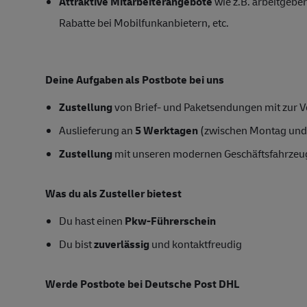
Attraktive Mitarbeiterangebote
wie z.B. arbeitgeber
Rabatte bei Mobilfunkanbietern, etc.
Deine Aufgaben als Postbote bei uns
Zustellung
von Brief- und Paketsendungen mit zur Ve
Auslieferung an
5 Werktagen
(zwischen Montag und
Zustellung
mit unseren modernen Geschäftsfahrzeug
Was du als Zusteller bietest
Du hast einen
Pkw-Führerschein
Du bist
zuverlässig
und kontaktfreudig
Werde Postbote bei Deutsche Post DHL