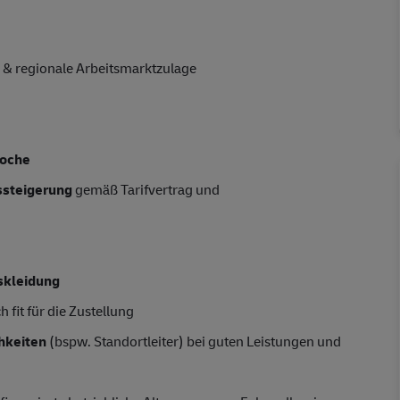
 & regionale Arbeitsmarktzulage
Woche
tssteigerung
gemäß Tarifvertrag und
skleidung
 fit für die Zustellung
hkeiten
(bspw. Standortleiter) bei guten Leistungen und