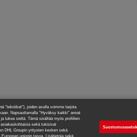
ä "tekniikat"), joiden avulla voimme tarjota
kaan. Napsauttamalla "Hyväksy kaikki" annat
i ja lukea sieltä. Tämä sisältää myös profiilien
 asiakaskohtaisia sekä tukisivat
Suostumusasetuk
een DHL Groupin yritysten kesken sekä
aa Euroopan unionin tasoa. Lisätietoja sekä