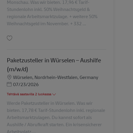
Monschau. Was wir bieten. 17,96 € Tarif-
Stundenlohn inkl. 50% Weihnachtsgeld &
regionale Arbeitsmarktzulage. + weitere 50%
Weihnachtsgeld im November. + 332 ...
Tallenna Postbote / Zusteller für Pakete und Briefe in Monschau (m/w/d) AV-
Paketzusteller in Würselen – Aushilfe
(m/w/d)
Sijainti
Würselen, Nordrhein-Westfalen, Germany
Posted Date
07/23/2026
Tehtävä saatavilla 2 luokassa
Werde Paketzusteller in Würselen. Was wir
bieten. 17,78 € Tarif-Stundenlohn inkl. regionale
Arbeitsmarktzulagen. Du kannst sofort als
Aushilfe / Abrufkraft starten. Ein krisensicherer
Arbeitsplatz,...