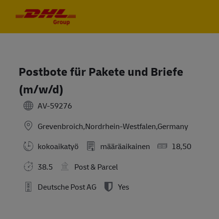
Skip to main content
Skip to main content
-
-
Postbote für Pakete und Briefe
(m/w/d)
AV-59276
Grevenbroich,Nordrhein-Westfalen,Germany
kokoaikatyö
määräaikainen
18,50
38.5
Post & Parcel
Deutsche Post AG
Yes