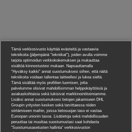
Tämä verkkosivusto käyttää evästeitä ja vastaavia
tekniikoita (jäljempänä "tekniikat"), joiden avulla voimme
tarjota optimoidun verkkokokemuksen ja mukauttaa
sisältöä kiinnostustesi mukaan. Napsauttamalla
"Hyväksy kaikki" annat suostumuksesi siihen, että näitä
tekniikoita voidaan tallentaa laitteellesi ja lukea sieltä.
Tämä sisältää myös profiilien luomisen, jotta
palvelumme olisivat mahdollisimman helppokäyttöisiä ja
asiakaskohtaisia sekä tukisivat markkinointitoimiamme.
Lisäksi annat suostumuksesi tietojen jakamiseen DHL
Groupin yritysten kesken sekä tarvittaessa niiden
siirtämiseen maihin, joissa tietosuojan taso ei vastaa
Euroopan unionin tasoa. Lisätietoja sekä mahdollisuuden
peruuttaa tai muuttaa suostumustasi saat kohdasta
”Suostumusasetusten hallinta” verkkosivuston