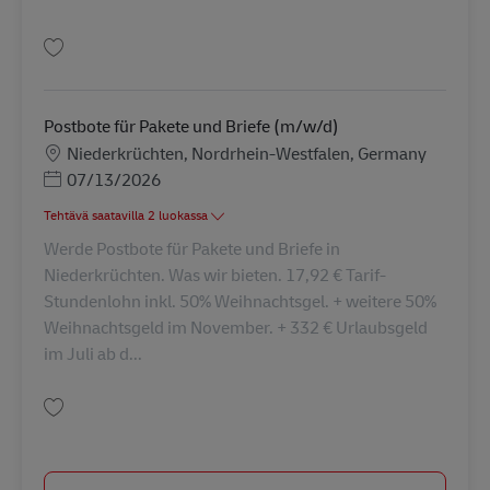
Tallenna Postbote für Pakete und Briefe (m/w/d) AV-240991
Postbote für Pakete und Briefe (m/w/d)
Sijainti
Niederkrüchten, Nordrhein-Westfalen, Germany
Posted Date
07/13/2026
Tehtävä saatavilla 2 luokassa
Werde Postbote für Pakete und Briefe in
Niederkrüchten. Was wir bieten. 17,92 € Tarif-
Stundenlohn inkl. 50% Weihnachtsgel. + weitere 50%
Weihnachtsgeld im November. + 332 € Urlaubsgeld
im Juli ab d...
Tallenna Postbote für Pakete und Briefe (m/w/d) AV-60280