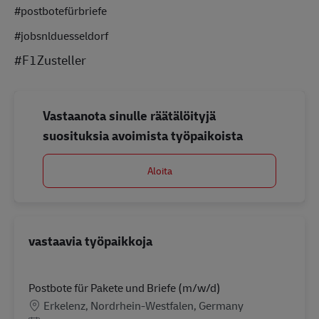
#postbotefürbriefe
#jobsnlduesseldorf
#F1Zusteller
Vastaanota sinulle räätälöityjä
suosituksia avoimista työpaikoista
Aloita
vastaavia työpaikkoja
Postbote für Pakete und Briefe (m/w/d)
Sijainti
Erkelenz, Nordrhein-Westfalen, Germany