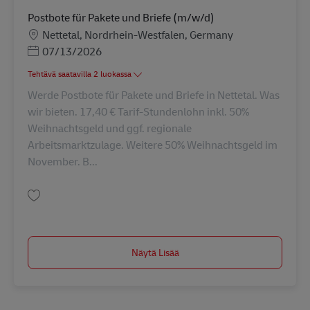
Postbote für Pakete und Briefe (m/w/d)
Sijainti
Nettetal, Nordrhein-Westfalen, Germany
Posted Date
07/13/2026
Tehtävä saatavilla 2 luokassa
Werde Postbote für Pakete und Briefe in Nettetal. Was
wir bieten. 17,40 € Tarif-Stundenlohn inkl. 50%
Weihnachtsgeld und ggf. regionale
Arbeitsmarktzulage. Weitere 50% Weihnachtsgeld im
November. B...
Tallenna Postbote für Pakete und Briefe (m/w/d) AV-250809
Näytä Lisää