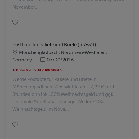
November...
Tallenna Postbote für Pakete und Briefe (m/w/d) AV-240994
Postbote für Pakete und Briefe (m/w/d)
Sijainti
Mönchengladbach, Nordrhein-Westfalen,
Posted Date
Germany
07/30/2026
Tehtävä saatavilla 2 luokassa
Werde Postbote für Pakete und Briefe in
Mönchengladbach. Was wir bieten. 17,92 € Tarif-
Stundenlohn inkl. 50% Weihnachtsgeld und ggf.
regionale Arbeitsmarktzulage. Weitere 50%
Weihnachtsgeld im Nove...
Tallenna Postbote für Pakete und Briefe (m/w/d) AV-330875