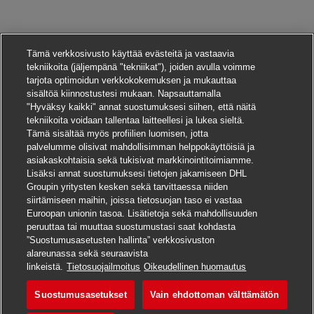
Tämä verkkosivusto käyttää evästeitä ja vastaavia
tekniikoita (jäljempänä "tekniikat"), joiden avulla voimme
tarjota optimoidun verkkokokemuksen ja mukauttaa
sisältöä kiinnostustesi mukaan. Napsauttamalla
"Hyväksy kaikki" annat suostumuksesi siihen, että näitä
tekniikoita voidaan tallentaa laitteellesi ja lukea sieltä.
Tämä sisältää myös profiilien luomisen, jotta
palvelumme olisivat mahdollisimman helppokäyttöisiä ja
asiakaskohtaisia sekä tukisivat markkinointitoimiamme.
Lisäksi annat suostumuksesi tietojen jakamiseen DHL
Groupin yritysten kesken sekä tarvittaessa niiden
siirtämiseen maihin, joissa tietosuojan taso ei vastaa
Euroopan unionin tasoa. Lisätietoja sekä mahdollisuuden
peruuttaa tai muuttaa suostumustasi saat kohdasta
”Suostumusasetusten hallinta” verkkosivuston
alareunassa sekä seuraavista
Hae tätä työpaikkaa
linkeistä.
Tietosuojailmoitus
Oikeudellinen huomautus
Suostumusasetukset
Vain ehdottoman välttämätön
Postbote für Pakete un
Tallenna työpaikka