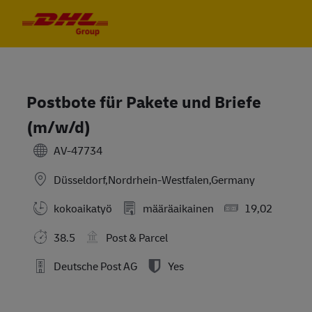
Skip to main content
Skip to main content
-
-
Postbote für Pakete und Briefe
(m/w/d)
AV-47734
Düsseldorf,Nordrhein-Westfalen,Germany
kokoaikatyö
määräaikainen
19,02
38.5
Post & Parcel
Deutsche Post AG
Yes