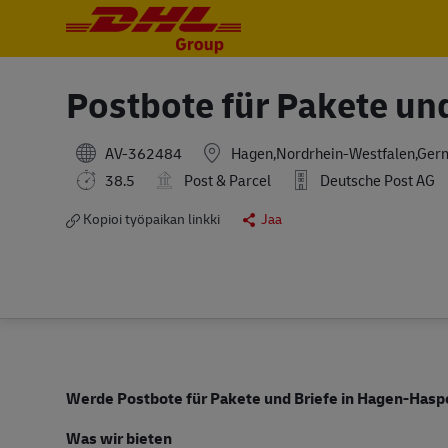
-
-
Postbote für Pakete un
AV-362484
Hagen,Nordrhein-Westfalen,Ger
38.5
Post & Parcel
Deutsche Post AG
Kopioi työpaikan linkki
Jaa
Werde Postbote für Pakete und Briefe in Hagen-Hasp
Was wir bieten