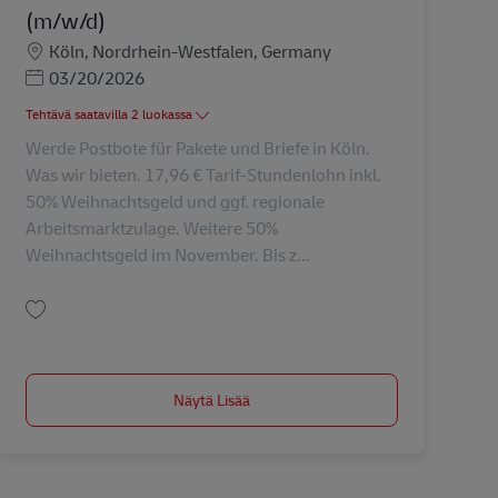
(m/w/d)
Sijainti
Köln, Nordrhein-Westfalen, Germany
Posted Date
03/20/2026
Tehtävä saatavilla 2 luokassa
Werde Postbote für Pakete und Briefe in Köln.
Was wir bieten. 17,96 € Tarif-Stundenlohn inkl.
50% Weihnachtsgeld und ggf. regionale
Arbeitsmarktzulage. Weitere 50%
Weihnachtsgeld im November. Bis z...
Tallenna Postbote für Pakete und Briefe (m/w/d) AV-288767
Näytä Lisää