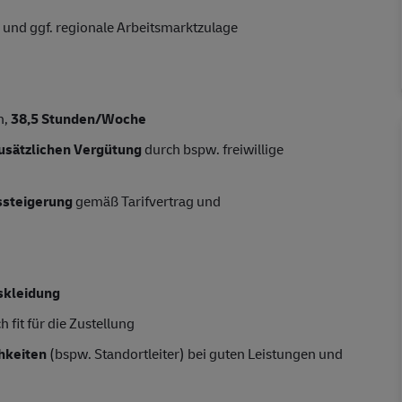
 und ggf. regionale Arbeitsmarktzulage
n,
38,5 Stunden/Woche
usätzlichen Vergütung
durch bspw. freiwillige
tssteigerung
gemäß Tarifvertrag und
skleidung
 fit für die Zustellung
hkeiten
(bspw. Standortleiter) bei guten Leistungen und