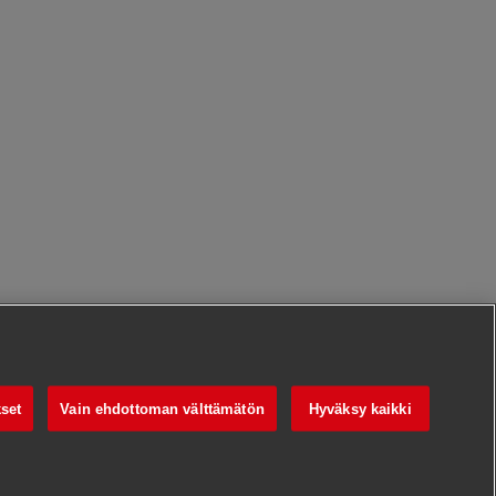
set
Vain ehdottoman välttämätön
Hyväksy kaikki