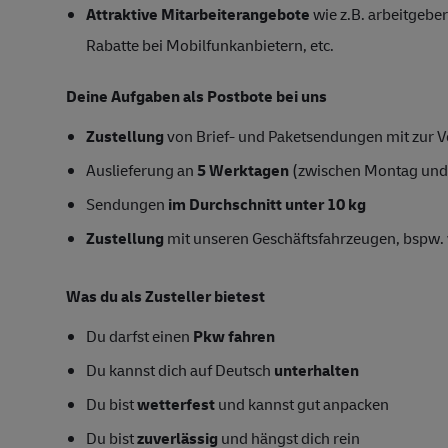
Attraktive Mitarbeiterangebote
wie z.B. arbeitgeber
Rabatte bei Mobilfunkanbietern, etc.
Deine Aufgaben als Postbote bei uns
Zustellung
von Brief- und Paketsendungen mit zur Ve
Auslieferung an
5 Werktagen
(zwischen Montag und
Sendungen
im Durchschnitt unter 10 kg
Zustellung
mit unseren Geschäftsfahrzeugen, bspw. 
Was du als Zusteller bietest
Du darfst einen
Pkw fahren
Du kannst dich auf Deutsch
unterhalten
Du bist
wetterfest
und kannst gut anpacken
Du bist
zuverlässig
und hängst dich rein