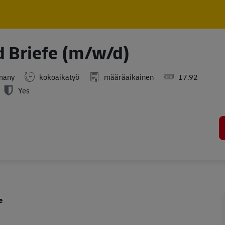
Skip to main content
Skip to main content
d Briefe (m/w/d)
many
kokoaikatyö
määräaikainen
17.92
Yes
e