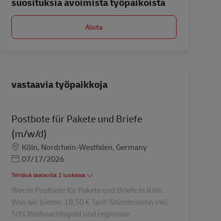
suosituksia avoimista työpaikoista
Aloita
vastaavia työpaikkoja
Postbote für Pakete und Briefe
(m/w/d)
Sijainti
Köln, Nordrhein-Westfalen, Germany
Posted Date
07/17/2026
Tehtävä saatavilla 2 luokassa
Werde Postbote für Pakete und Briefe in Köln.
Was wir bieten. 18,50 € Tarif-Stundenlohn inkl.
50% Weihnachtsgeld und regionale