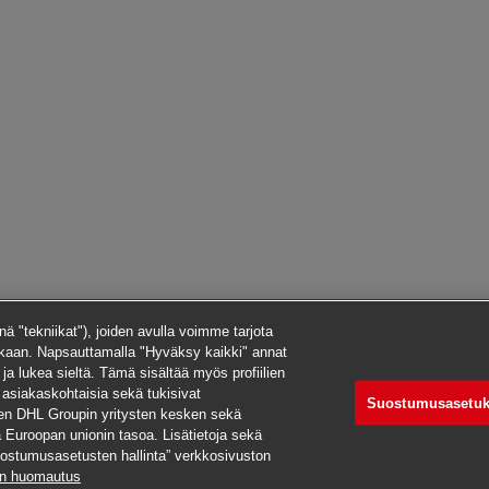
ä "tekniikat"), joiden avulla voimme tarjota
kaan. Napsauttamalla "Hyväksy kaikki" annat
i ja lukea sieltä. Tämä sisältää myös profiilien
 asiakaskohtaisia sekä tukisivat
Suostumusasetuk
een DHL Groupin yritysten kesken sekä
aa Euroopan unionin tasoa. Lisätietoja sekä
ostumusasetusten hallinta” verkkosivuston
en huomautus