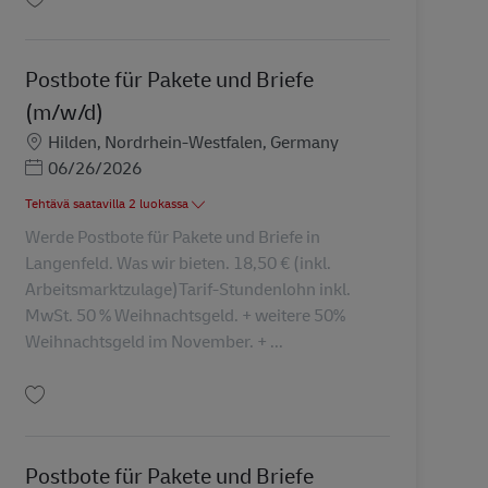
Tallenna Postbote für Pakete und Briefe (m/w/d) AV-366934
Postbote für Pakete und Briefe
(m/w/d)
Sijainti
Hilden, Nordrhein-Westfalen, Germany
Posted Date
06/26/2026
Tehtävä saatavilla 2 luokassa
Werde Postbote für Pakete und Briefe in
Langenfeld. Was wir bieten. 18,50 € (inkl.
Arbeitsmarktzulage)Tarif-Stundenlohn inkl.
MwSt. 50 % Weihnachtsgeld. + weitere 50%
Weihnachtsgeld im November. + ...
Tallenna Postbote für Pakete und Briefe (m/w/d) AV-31436
Postbote für Pakete und Briefe