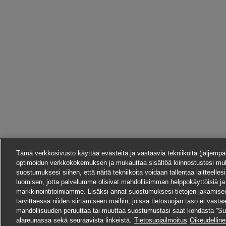
Tämä verkkosivusto käyttää evästeitä ja vastaavia tekniikoita (jäljempän
optimoidun verkkokokemuksen ja mukauttaa sisältöä kiinnostustesi mu
suostumuksesi siihen, että näitä tekniikoita voidaan tallentaa laitteelles
luomisen, jotta palvelumme olisivat mahdollisimman helppokäyttöisiä ja
markkinointitoimiamme. Lisäksi annat suostumuksesi tietojen jakamis
tarvittaessa niiden siirtämiseen maihin, joissa tietosuojan taso ei vast
mahdollisuuden peruuttaa tai muuttaa suostumustasi saat kohdasta ”Su
alareunassa sekä seuraavista linkeistä.
Tietosuojailmoitus
Oikeudellin