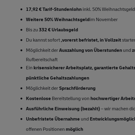
17,92 € Tarif-Stundenlohn
inkl. 50% Weihnachtsgeld
Weitere 50% Weihnachtsgeld
im November
Bis zu
332 € Urlaubsgeld
Du kannst sofort
,vorerst
befristet, in Vollzeit
starte
Möglichkeit der
Auszahlung von Überstunden
und
z
Rufbereitschaft
Ein
krisensicherer Arbeitsplatz, garantierte Gehal
pünktliche Gehaltszahlungen
Möglichkeit der
Sprachförderung
Kostenlose
Bereitstellung von
hochwertiger Arbeit
Ausführliche Einweisung (bezahlt)
– wir machen dich
Unbefristete Übernahme
und
Entwicklungsmöglic
offenen Positionen
möglich