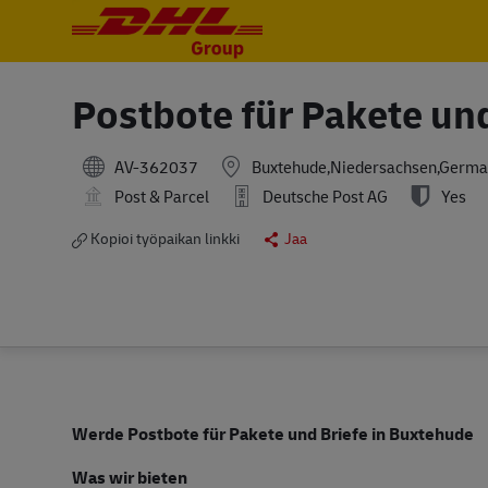
-
-
Postbote für Pakete un
AV-362037
Buxtehude,Niedersachsen,Germa
Post & Parcel
Deutsche Post AG
Yes
Kopioi työpaikan linkki
Jaa
Werde Postbote für Pakete und Briefe in Buxtehude
Was wir bieten