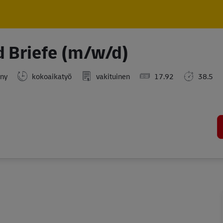
Skip to main content
Skip to main content
d Briefe (m/w/d)
ny
kokoaikatyö
vakituinen
17.92
38.5