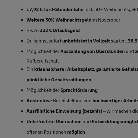
17,92 € Tarif-Stundenlohn
inkl. 50% Weihnachtsgel
Weitere 50% Weihnachtsgeld
im November
Bis zu
332 € Urlaubsgeld
Du kannst sofort
unbefristet in Vollzeit
starten,
38,
Möglichkeit der
Auszahlung von Überstunden
und
z
Rufbereitschaft
Ein
krisensicherer Arbeitsplatz, garantierte Gehal
pünktliche Gehaltszahlungen
Möglichkeit der
Sprachförderung
Kostenlose
Bereitstellung von
hochwertiger Arbeit
Ausführliche Einweisung (bezahlt)
– wir machen dich
Unbefristete Übernahme
und
Entwicklungsmöglic
offenen Positionen
möglich