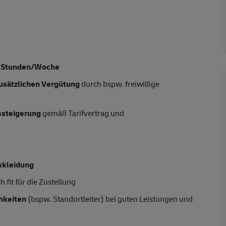
d
5 Stunden/Woche
usätzlichen Vergütung
durch bspw. freiwillige
tssteigerung
gemäß Tarifvertrag und
skleidung
 fit für die Zustellung
hkeiten
(bspw. Standortleiter) bei guten Leistungen und