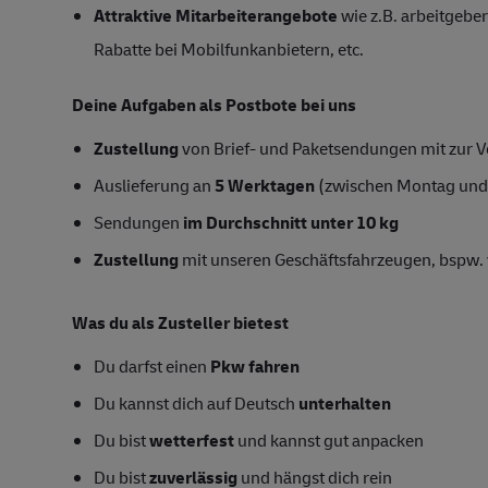
Attraktive Mitarbeiterangebote
wie z.B. arbeitgeber
Rabatte bei Mobilfunkanbietern, etc.
Deine Aufgaben als Postbote bei uns
Zustellung
von Brief- und Paketsendungen mit zur Ve
Auslieferung an
5 Werktagen
(zwischen Montag und
Sendungen
im Durchschnitt unter 10 kg
Zustellung
mit unseren Geschäftsfahrzeugen, bspw. 
Was du als Zusteller bietest
Du darfst einen
Pkw fahren
Du kannst dich auf Deutsch
unterhalten
Du bist
wetterfest
und kannst gut anpacken
Du bist
zuverlässig
und hängst dich rein