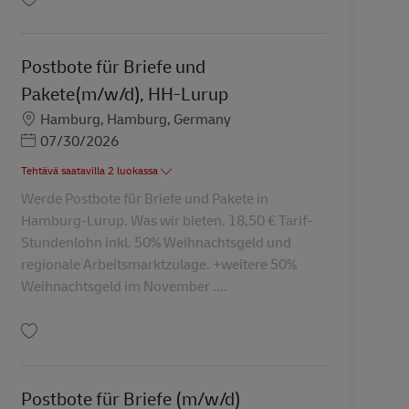
Tallenna Postbote für Pakete und Briefe (m/w/d) AV-361070
Postbote für Briefe und
Pakete(m/w/d), HH-Lurup
Sijainti
Hamburg, Hamburg, Germany
Posted Date
07/30/2026
Tehtävä saatavilla 2 luokassa
Werde Postbote für Briefe und Pakete in
Hamburg-Lurup. Was wir bieten. 18,50 € Tarif-
Stundenlohn inkl. 50% Weihnachtsgeld und
regionale Arbeitsmarktzulage. +weitere 50%
Weihnachtsgeld im November ....
Tallenna Postbote für Briefe und Pakete(m/w/d), HH-Lurup AV-127191
Postbote für Briefe (m/w/d)