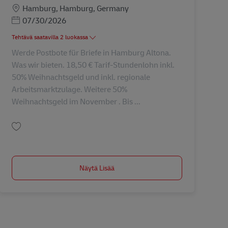
Sijainti
Hamburg, Hamburg, Germany
Posted Date
07/30/2026
Tehtävä saatavilla 2 luokassa
Werde Postbote für Briefe in Hamburg Altona.
Was wir bieten. 18,50 € Tarif-Stundenlohn inkl.
50% Weihnachtsgeld und inkl. regionale
Arbeitsmarktzulage. Weitere 50%
Weihnachtsgeld im November . Bis ...
Tallenna Postbote für Briefe (m/w/d) AV-364084
Näytä Lisää