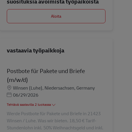
suosituksia avoimista työpaikoista
Aloita
vastaavia työpaikkoja
Postbote für Pakete und Briefe
(m/w/d)
Sijainti
Winsen (Luhe), Niedersachsen, Germany
Posted Date
06/29/2026
Tehtävä saatavilla 2 luokassa
Werde Postbote für Pakete und Briefe in 21423
Winsen / Luhe. Was wir bieten. 18,50 € Tarif-
Stundenlohn inkl. 50% Weihnachtsgeld und inkl.