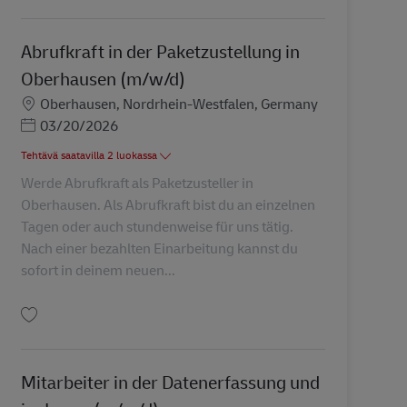
Abrufkraft in der Paketzustellung in
Oberhausen (m/w/d)
Sijainti
Oberhausen, Nordrhein-Westfalen, Germany
Posted Date
03/20/2026
Tehtävä saatavilla 2 luokassa
Werde Abrufkraft als Paketzusteller in
Oberhausen. Als Abrufkraft bist du an einzelnen
Tagen oder auch stundenweise für uns tätig.
Nach einer bezahlten Einarbeitung kannst du
sofort in deinem neuen...
Tallenna Abrufkraft in der Paketzustellung in Oberhausen (m/w/d) AV-273019
Mitarbeiter in der Datenerfassung und