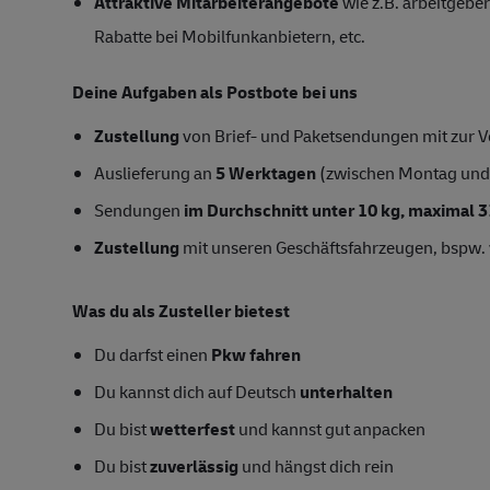
Attraktive Mitarbeiterangebote
wie z.B. arbeitgeber
Rabatte bei Mobilfunkanbietern, etc.
Deine Aufgaben als Postbote bei uns
Zustellung
von Brief- und Paketsendungen mit zur Ve
Auslieferung an
5 Werktagen
(zwischen Montag und
Sendungen
im Durchschnitt unter 10 kg
, maximal 3
Zustellung
mit unseren Geschäftsfahrzeugen, bspw. 
Was du als Zusteller bietest
Du darfst einen
Pkw fahren
Du kannst dich auf Deutsch
unterhalten
Du bist
wetterfest
und kannst gut anpacken
Du bist
zuverlässig
und hängst dich rein