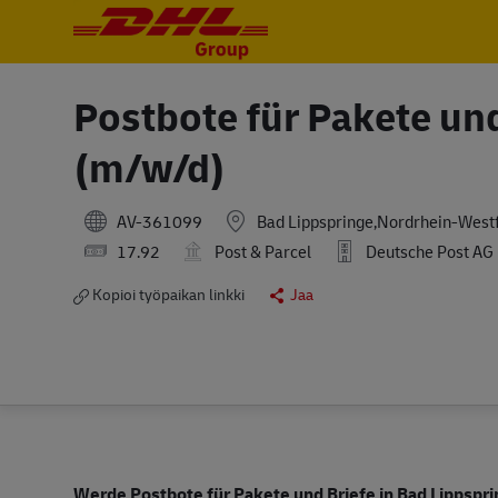
-
-
Postbote für Pakete und
(m/w/d)
AV-361099
Bad Lippspringe,Nordrhein-West
17.92
Post & Parcel
Deutsche Post AG
Kopioi työpaikan linkki
Jaa
Werde Postbote für Pakete und Briefe in Bad Lippspr