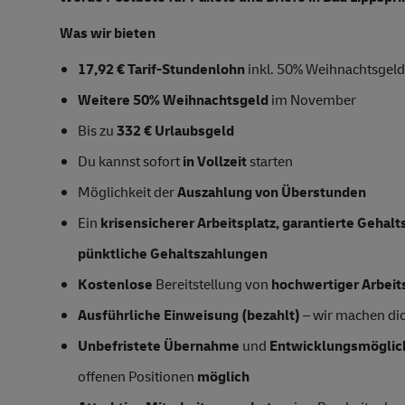
Was wir bieten
17,92 € Tarif-Stundenlohn
inkl. 50% Weihnachtsgeld
Weitere 50% Weihnachtsgeld
im November
Bis zu
332 € Urlaubsgeld
Du kannst sofort
in Vollzeit
starten
Möglichkeit der
Auszahlung von Überstunden
Ein
krisensicherer Arbeitsplatz, garantierte Gehal
pünktliche Gehaltszahlungen
Kostenlose
Bereitstellung von
hochwertiger Arbeit
Ausführliche Einweisung (bezahlt)
– wir machen dich
Unbefristete Übernahme
und
Entwicklungsmöglic
offenen Positionen
möglich