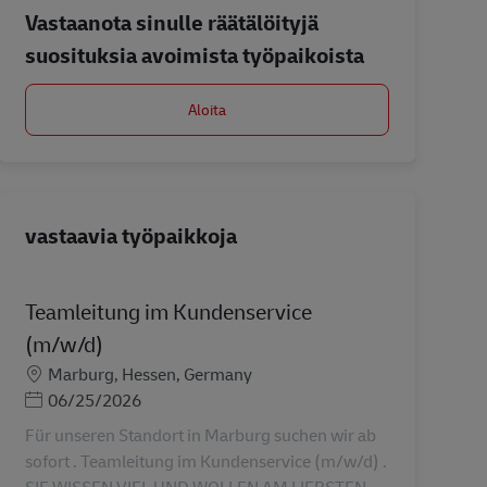
Vastaanota sinulle räätälöityjä
suosituksia avoimista työpaikoista
Aloita
vastaavia työpaikkoja
Teamleitung im Kundenservice
(m/w/d)
Sijainti
Marburg, Hessen, Germany
Posted Date
06/25/2026
Für unseren Standort in Marburg suchen wir ab
sofort . Teamleitung im Kundenservice (m/w/d) .
SIE WISSEN VIEL UND WOLLEN AM LIEBSTEN