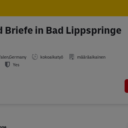
Skip to main content
Skip to main content
 Briefe in Bad Lippspringe
falen,Germany
kokoaikatyö
määräaikainen
Yes
inge