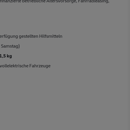
finanzierte betriebliche Altersvorsorge, Fahrradleasing,
rfügung gestellten Hilfsmitteln
 Samstag)
1,5 kg
vollelektrische Fahrzeuge