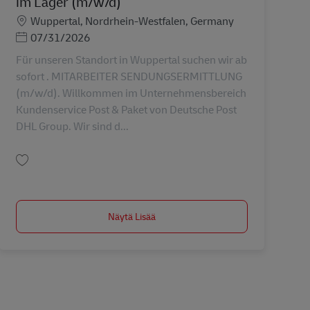
im Lager (m/w/d)
Sijainti
Wuppertal, Nordrhein-Westfalen, Germany
Posted Date
07/31/2026
Für unseren Standort in Wuppertal suchen wir ab
sofort . MITARBEITER SENDUNGSERMITTLUNG
(m/w/d). Willkommen im Unternehmensbereich
Kundenservice Post & Paket von Deutsche Post
DHL Group. Wir sind d...
Tallenna Mitarbeiter in der Datenerfassung und im Lager (m/w/d) AV-362964
Näytä Lisää