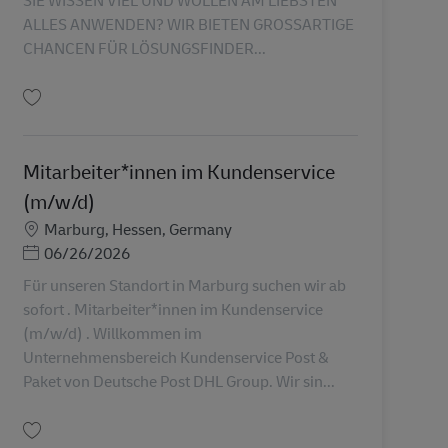
ALLES ANWENDEN? WIR BIETEN GROSSARTIGE
CHANCEN FÜR LÖSUNGSFINDER...
Tallenna Teamleitung im Kundenservice (m/w/d) AV-358481
Mitarbeiter*innen im Kundenservice
(m/w/d)
Sijainti
Marburg, Hessen, Germany
Posted Date
06/26/2026
Für unseren Standort in Marburg suchen wir ab
sofort . Mitarbeiter*innen im Kundenservice
(m/w/d) . Willkommen im
Unternehmensbereich Kundenservice Post &
Paket von Deutsche Post DHL Group. Wir sin...
Tallenna Mitarbeiter*innen im Kundenservice (m/w/d) AV-360772