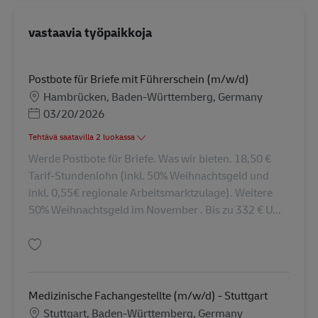
vastaavia työpaikkoja
Postbote für Briefe mit Führerschein (m/w/d)
Sijainti
Hambrücken, Baden-Württemberg, Germany
Posted Date
03/20/2026
Tehtävä saatavilla 2 luokassa
Werde Postbote für Briefe. Was wir bieten. 18,50 €
Tarif-Stundenlohn (inkl. 50% Weihnachtsgeld und
inkl. 0,55€ regionale Arbeitsmarktzulage). Weitere
50% Weihnachtsgeld im November . Bis zu 332 € U...
Tallenna Postbote für Briefe mit Führerschein (m/w/d) AV-330020
Medizinische Fachangestellte (m/w/d) - Stuttgart
Sijainti
Stuttgart, Baden-Württemberg, Germany