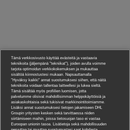
Tämä verkkosivusto käyttää evästeitä ja vastaavia
tekniikoita (jäljempänä "tekniikat"), joiden avulla voimme
tarjota optimoidun verkkokokemuksen ja mukauttaa
sisältöä kiinnostustesi mukaan. Napsauttamalla
"Hyväksy kaikki" annat suostumuksesi siihen, että näitä
tekniikoita voidaan tallentaa laitteellesi ja lukea sieltä.
Tämä sisältää myös profiilien luomisen, jotta
palvelumme olisivat mahdollisimman helppokäyttöisiä ja
asiakaskohtaisia sekä tukisivat markkinointitoimiamme.
Lisäksi annat suostumuksesi tietojen jakamiseen DHL
Groupin yritysten kesken sekä tarvittaessa niiden
siirtämiseen maihin, joissa tietosuojan taso ei vastaa
Euroopan unionin tasoa. Lisätietoja sekä mahdollisuuden
peruuttaa tai muuttaa suostumustasi saat kohdasta