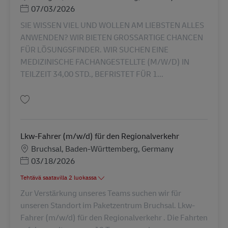
Posted Date
07/03/2026
SIE WISSEN VIEL UND WOLLEN AM LIEBSTEN ALLES
ANWENDEN? WIR BIETEN GROSSARTIGE CHANCEN
FÜR LÖSUNGSFINDER. WIR SUCHEN EINE
MEDIZINISCHE FACHANGESTELLTE (M/W/D) IN
TEILZEIT 34,00 STD., BEFRISTET FÜR 1...
Tallenna Medizinische Fachangestellte (m/w/d) - Stuttgart AV-353602
Lkw-Fahrer (m/w/d) für den Regionalverkehr
Sijainti
Bruchsal, Baden-Württemberg, Germany
Posted Date
03/18/2026
Tehtävä saatavilla 2 luokassa
Zur Verstärkung unseres Teams suchen wir für
unseren Standort im Paketzentrum Bruchsal. Lkw-
Fahrer (m/w/d) für den Regionalverkehr . Die Fahrten