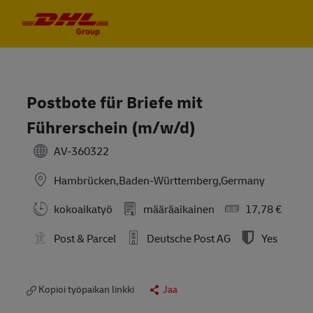
Skip to main content
Skip to main content
-
-
Postbote für Briefe mit
Führerschein (m/w/d)
AV-360322
Hambrücken,Baden-Württemberg,Germany
kokoaikatyö
määräaikainen
17,78 €
Post & Parcel
Deutsche Post AG
Yes
Kopioi työpaikan linkki
Jaa