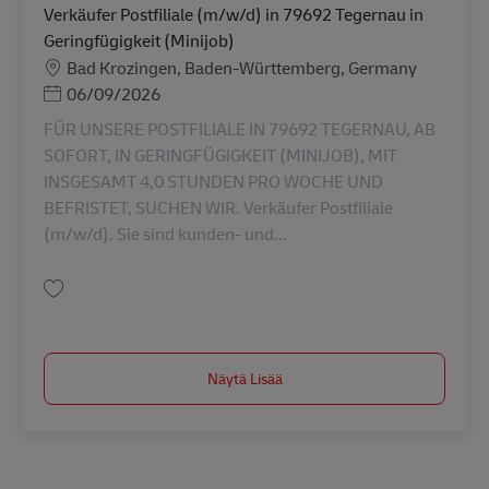
Verkäufer Postfiliale (m/w/d) in 79692 Tegernau in
Geringfügigkeit (Minijob)
Sijainti
Bad Krozingen, Baden-Württemberg, Germany
Posted Date
06/09/2026
FÜR UNSERE POSTFILIALE IN 79692 TEGERNAU, AB
SOFORT, IN GERINGFÜGIGKEIT (MINIJOB), MIT
INSGESAMT 4,0 STUNDEN PRO WOCHE UND
BEFRISTET, SUCHEN WIR. Verkäufer Postfiliale
(m/w/d). Sie sind kunden- und...
Tallenna Verkäufer Postfiliale (m/w/d) in 79692 Tegernau in Geringfügigke
Näytä Lisää