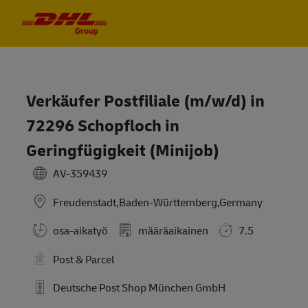
Skip to main content
Skip to main content
-
-
Verkäufer Postfiliale (m/w/d) in
72296 Schopfloch in
Geringfügigkeit (Minijob)
AV-359439
Freudenstadt,Baden-Württemberg,Germany
osa-aikatyö
määräaikainen
7.5
Post & Parcel
Deutsche Post Shop München GmbH