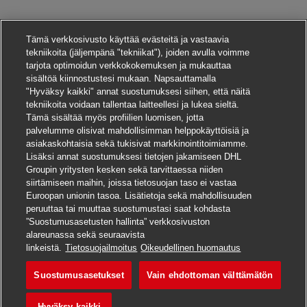
Tämä verkkosivusto käyttää evästeitä ja vastaavia
tekniikoita (jäljempänä "tekniikat"), joiden avulla voimme
tarjota optimoidun verkkokokemuksen ja mukauttaa
sisältöä kiinnostustesi mukaan. Napsauttamalla
"Hyväksy kaikki" annat suostumuksesi siihen, että näitä
tekniikoita voidaan tallentaa laitteellesi ja lukea sieltä.
Tämä sisältää myös profiilien luomisen, jotta
palvelumme olisivat mahdollisimman helppokäyttöisiä ja
asiakaskohtaisia sekä tukisivat markkinointitoimiamme.
Lisäksi annat suostumuksesi tietojen jakamiseen DHL
Groupin yritysten kesken sekä tarvittaessa niiden
siirtämiseen maihin, joissa tietosuojan taso ei vastaa
Euroopan unionin tasoa. Lisätietoja sekä mahdollisuuden
peruuttaa tai muuttaa suostumustasi saat kohdasta
”Suostumusasetusten hallinta” verkkosivuston
alareunassa sekä seuraavista
Hae tätä työpaikkaa
linkeistä.
Tietosuojailmoitus
Oikeudellinen huomautus
Suostumusasetukset
Vain ehdottoman välttämätön
Verkäufer Postfiliale 
Tallenna työpaikka
Hyväksy kaikki