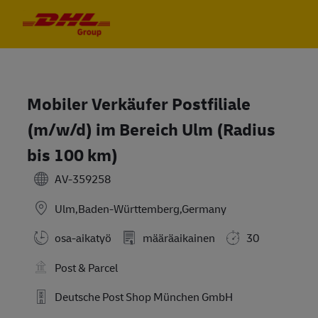
Skip to main content
Skip to main content
-
-
Mobiler Verkäufer Postfiliale
(m/w/d) im Bereich Ulm (Radius
bis 100 km)
AV-359258
Ulm,Baden-Württemberg,Germany
osa-aikatyö
määräaikainen
30
Post & Parcel
Deutsche Post Shop München GmbH