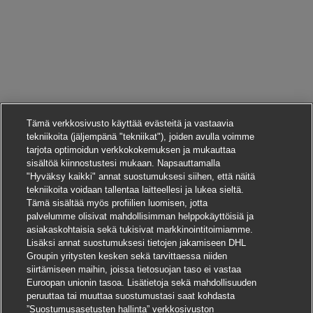
Tämä verkkosivusto käyttää evästeitä ja vastaavia
tekniikoita (jäljempänä "tekniikat"), joiden avulla voimme
tarjota optimoidun verkkokokemuksen ja mukauttaa
sisältöä kiinnostustesi mukaan. Napsauttamalla
"Hyväksy kaikki" annat suostumuksesi siihen, että näitä
tekniikoita voidaan tallentaa laitteellesi ja lukea sieltä.
Tämä sisältää myös profiilien luomisen, jotta
palvelumme olisivat mahdollisimman helppokäyttöisiä ja
asiakaskohtaisia sekä tukisivat markkinointitoimiamme.
Lisäksi annat suostumuksesi tietojen jakamiseen DHL
Groupin yritysten kesken sekä tarvittaessa niiden
siirtämiseen maihin, joissa tietosuojan taso ei vastaa
Euroopan unionin tasoa. Lisätietoja sekä mahdollisuuden
peruuttaa tai muuttaa suostumustasi saat kohdasta
”Suostumusasetusten hallinta” verkkosivuston