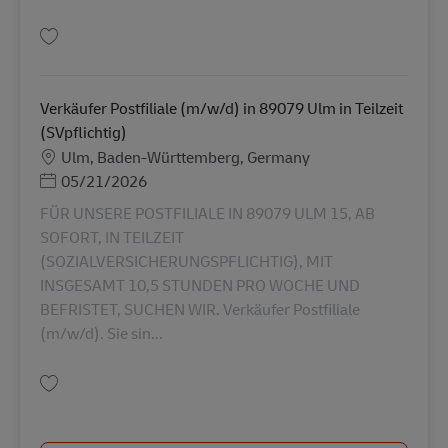
Tallenna Abrufkraft als Postbote für Pakete und Briefe (m/w/d) AV-326935
Verkäufer Postfiliale (m/w/d) in 89079 Ulm in Teilzeit
(SVpflichtig)
Sijainti
Ulm, Baden-Württemberg, Germany
Posted Date
05/21/2026
FÜR UNSERE POSTFILIALE IN 89079 ULM 15, AB
SOFORT, IN TEILZEIT
(SOZIALVERSICHERUNGSPFLICHTIG), MIT
INSGESAMT 10,5 STUNDEN PRO WOCHE UND
BEFRISTET, SUCHEN WIR. Verkäufer Postfiliale
(m/w/d). Sie sin...
Tallenna Verkäufer Postfiliale (m/w/d) in 89079 Ulm in Teilzeit (SVpflichti