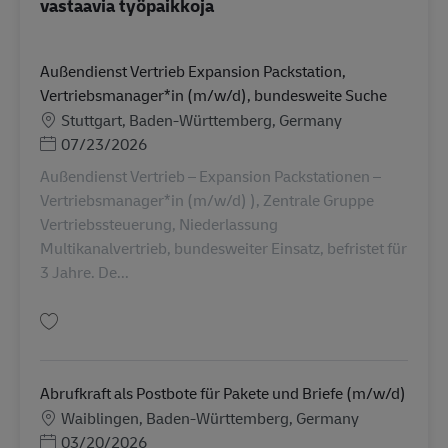
vastaavia työpaikkoja
Außendienst Vertrieb Expansion Packstation,
Vertriebsmanager*in (m/w/d), bundesweite Suche
Sijainti
Stuttgart, Baden-Württemberg, Germany
Posted Date
07/23/2026
Außendienst Vertrieb – Expansion Packstationen –
Vertriebsmanager*in (m/w/d) ), Zentrale Gruppe
Vertriebssteuerung, Niederlassung
Multikanalvertrieb, bundesweiter Einsatz, befristet für
3 Jahre. De...
Tallenna Außendienst Vertrieb Expansion Packstation, Vertriebsmanager*
Abrufkraft als Postbote für Pakete und Briefe (m/w/d)
Sijainti
Waiblingen, Baden-Württemberg, Germany
Posted Date
03/20/2026