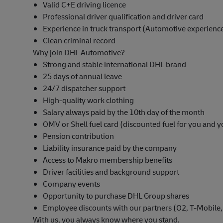
Valid C+E driving licence
Professional driver qualification and driver card
Experience in truck transport (Automotive experience
Clean criminal record
Why join DHL Automotive?
Strong and stable international DHL brand
25 days of annual leave
24/7 dispatcher support
High-quality work clothing
Salary always paid by the 10th day of the month
OMV or Shell fuel card (discounted fuel for you and y
Pension contribution
Liability insurance paid by the company
Access to Makro membership benefits
Driver facilities and background support
Company events
Opportunity to purchase DHL Group shares
Employee discounts with our partners (O2, T-Mobile
With us, you always know where you stand.