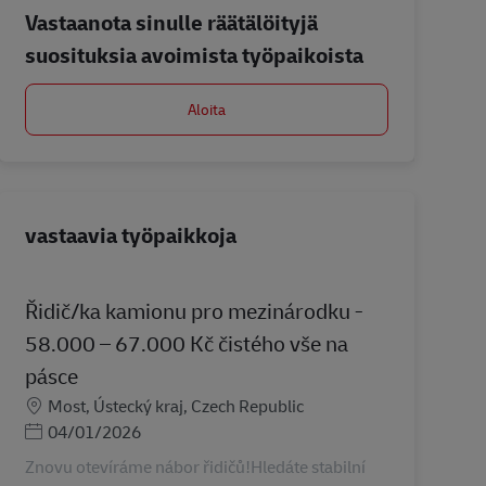
Vastaanota sinulle räätälöityjä
suosituksia avoimista työpaikoista
Aloita
vastaavia työpaikkoja
Řidič/ka kamionu pro mezinárodku -
58.000 – 67.000 Kč čistého vše na
pásce
Sijainti
Most, Ústecký kraj, Czech Republic
Posted Date
04/01/2026
Znovu otevíráme nábor řidičů!Hledáte stabilní