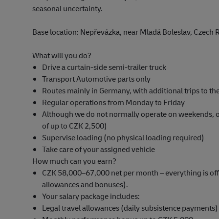
seasonal uncertainty.
Base location: Nepřevázka, near Mladá Boleslav, Czech 
What will you do?
Drive a curtain-side semi-trailer truck
Transport Automotive parts only
Routes mainly in Germany, with additional trips to t
Regular operations from Monday to Friday
Although we do not normally operate on weekends, o
of up to CZK 2,500)
Supervise loading (no physical loading required)
Take care of your assigned vehicle
How much can you earn?
CZK 58,000–67,000 net per month – everything is offic
allowances and bonuses).
Your salary package includes:
Legal travel allowances (daily subsistence payments)