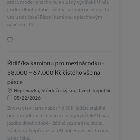
práci, moderní techniku a slušný výdělek? U nás
jezdíte dlouhodobě – žádná sezónní nejistota. Co
vás u nás čeká?Řízení kamionu s plachtovým
návěsem. Př...
Tallenna Řidič/ka kamionu pro mezinárodku - 58.000 – 67.000 Kč čistého vše
Řidič/ka kamionu pro mezinárodku -
58.000 – 67.000 Kč čistého vše na
pásce
Sijainti
Nepřevázka, Středočeský kraj, Czech Republic
Posted Date
05/22/2026
Znovu otevíráme nábor řidičů!Hledáte stabilní
práci, moderní techniku a slušný výdělek? U nás
jezdíte dlouhodobě – žádná sezónní nejistota.
Základna: Nepřevázka u Mladé Boleslavi. Co vás
u nás čeká...