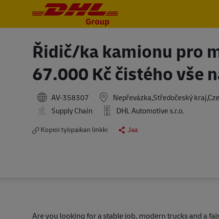
-
-
Řidič/ka kamionu pro m
67.000 Kč čistého vše 
AV-358307
Nepřevázka,Středočeský kraj,Cze
Supply Chain
DHL Automotive s.r.o.
Kopioi työpaikan linkki
Jaa
Are you looking for a stable job, modern trucks and a fa