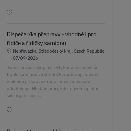
Tallenna Řidič/ka kamionu pro mezinárodku - 58.000 – 67.000 Kč čistého vše
Dispečer/ka přepravy - vhodné i pro
řidiče a řidičky kamionu!
Sijainti
Nepřevázka, Středočeský kraj, Czech Republic
Posted Date
07/09/2026
Jsme součástí skupiny DHL, která má největší
flotilu kamionů ve střední Evropě. Zajišťujeme
efektivní přepravu s důrazem na inovace a
udržitelnost.Hledáte práci, kde můžete uplatnit
své organizační...
Tallenna Dispečer/ka přepravy - vhodné i pro řidiče a řidičky kamionu! AV-36