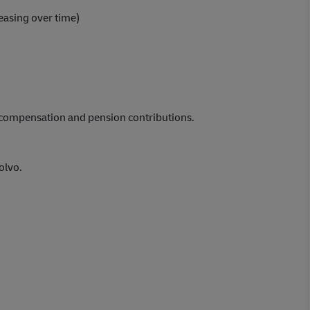
easing over time)
ay compensation and pension contributions.
olvo.