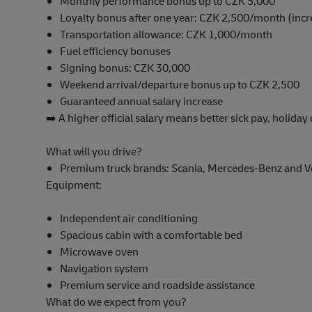
Monthly performance bonus up to CZK 5,000
Loyalty bonus after one year: CZK 2,500/month (incr
Transportation allowance: CZK 1,000/month
Fuel efficiency bonuses
Signing bonus: CZK 30,000
Weekend arrival/departure bonus up to CZK 2,500
Guaranteed annual salary increase
➡️ A higher official salary means better sick pay, holid
What will you drive?
Premium truck brands: Scania, Mercedes-Benz and V
Equipment:
Independent air conditioning
Spacious cabin with a comfortable bed
Microwave oven
Navigation system
Premium service and roadside assistance
What do we expect from you?