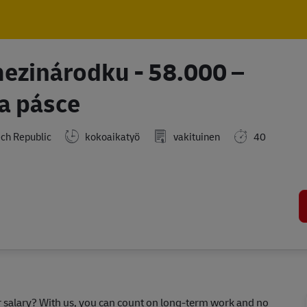
Skip to main content
Skip to main content
ezinárodku - 58.000 –
na pásce
ch Republic
kokoaikatyö
vakituinen
40
ir salary? With us, you can count on long-term work and no