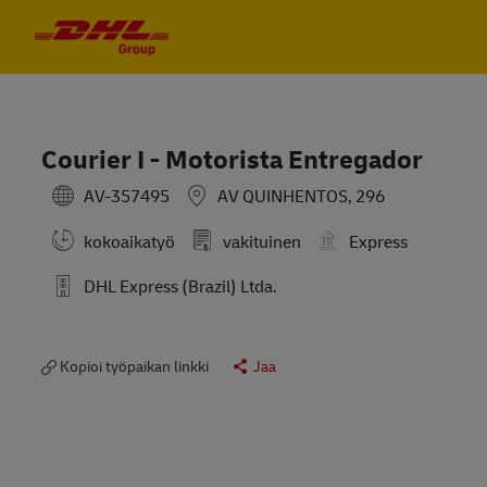
Skip to main content
Skip to main content
-
-
Courier I - Motorista Entregador
AV-357495
AV QUINHENTOS, 296
kokoaikatyö
vakituinen
Express
DHL Express (Brazil) Ltda.
Kopioi työpaikan linkki
Jaa