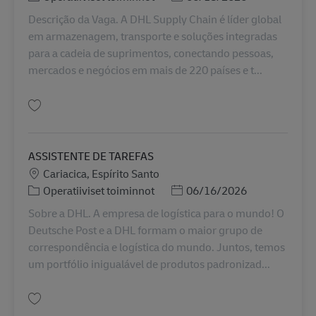
Descrição da Vaga. A DHL Supply Chain é líder global
em armazenagem, transporte e soluções integradas
para a cadeia de suprimentos, conectando pessoas,
mercados e negócios em mais de 220 países e t...
Tallenna ASSISTENTE DE PATIO E PORTARIA BR42159
ASSISTENTE DE TAREFAS
Sijainti
Cariacica, Espírito Santo
Tehtäväalue
Posted Date
Operatiiviset toiminnot
06/16/2026
Sobre a DHL. A empresa de logística para o mundo! O
Deutsche Post e a DHL formam o maior grupo de
correspondência e logística do mundo. Juntos, temos
um portfólio inigualável de produtos padronizad...
Tallenna ASSISTENTE DE TAREFAS BR42069