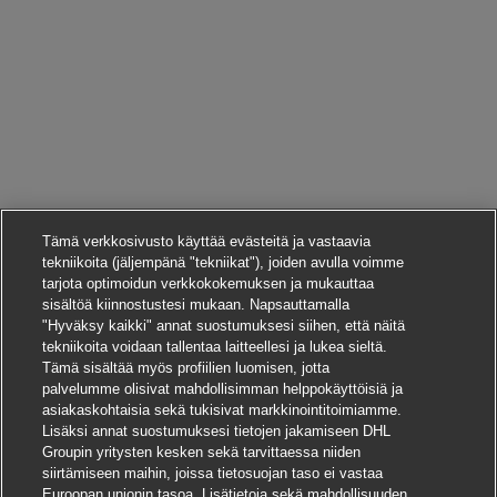
Tämä verkkosivusto käyttää evästeitä ja vastaavia
tekniikoita (jäljempänä "tekniikat"), joiden avulla voimme
tarjota optimoidun verkkokokemuksen ja mukauttaa
sisältöä kiinnostustesi mukaan. Napsauttamalla
"Hyväksy kaikki" annat suostumuksesi siihen, että näitä
tekniikoita voidaan tallentaa laitteellesi ja lukea sieltä.
Tämä sisältää myös profiilien luomisen, jotta
palvelumme olisivat mahdollisimman helppokäyttöisiä ja
asiakaskohtaisia sekä tukisivat markkinointitoimiamme.
Lisäksi annat suostumuksesi tietojen jakamiseen DHL
Groupin yritysten kesken sekä tarvittaessa niiden
siirtämiseen maihin, joissa tietosuojan taso ei vastaa
Euroopan unionin tasoa. Lisätietoja sekä mahdollisuuden