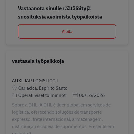
Vastaanota sinulle räätälöityjä
suosituksia avoimista työpaikoista
Aloita
vastaavia työpaikkoja
AUXILIAR LOGISTICO I
Sijainti
Cariacica, Espírito Santo
Tehtäväalue
Posted Date
Operatiiviset toiminnot
06/16/2026
Sobre a DHL. A DHL é líder global em serviços de
logística, oferecendo soluções de transporte
expresso, frete internacional, armazenagem,
distribuição e cadeia de suprimentos. Presente em
mais de 2...