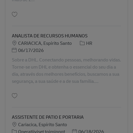
Tallenna AUXILIAR LOGISTICO I BR41973
ANALISTA DE RECURSOS HUMANOS
Sijainti
Tehtäväalue
CARIACICA, Espírito Santo
HR
Posted Date
06/17/2026
Sobre a DHL. Conectando pessoas, melhorando vidas.
Torne-se um DHL e obtenha o essencial do seu dia a
dia, através dos melhores benefícios, buscamos a sua
segurança, a sua saúde e a de sua família....
Tallenna ANALISTA DE RECURSOS HUMANOS BR41974
ASSISTENTE DE PATIO E PORTARIA
Sijainti
Cariacica, Espírito Santo
Tehtäväalue
Posted Date
Operatiiviset toiminnot
06/18/2026