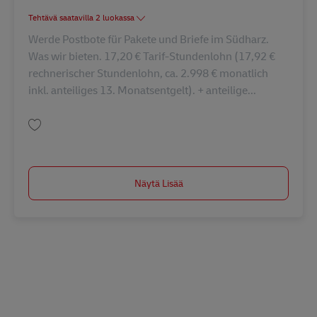
Tehtävä saatavilla 2 luokassa
Werde Postbote für Pakete und Briefe im Südharz.
Was wir bieten. 17,20 € Tarif-Stundenlohn (17,92 €
rechnerischer Stundenlohn, ca. 2.998 € monatlich
inkl. anteiliges 13. Monatsentgelt). + anteilige...
Tallenna Postbote für Pakete und Briefe (m/w/d) AV-362257
Näytä Lisää