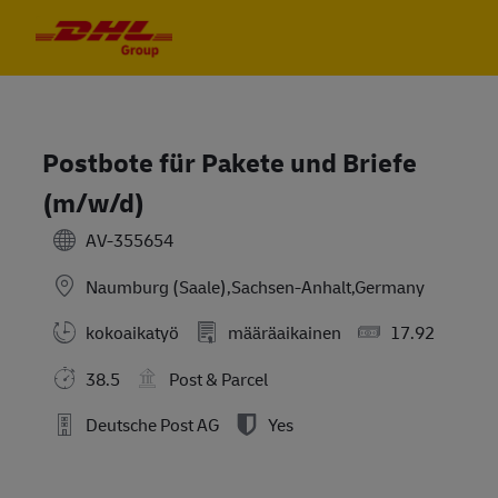
Skip to main content
Skip to main content
-
-
Postbote für Pakete und Briefe
(m/w/d)
AV-355654
Naumburg (Saale),Sachsen-Anhalt,Germany
kokoaikatyö
määräaikainen
17.92
38.5
Post & Parcel
Deutsche Post AG
Yes