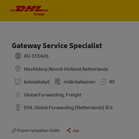
Skip to main content
Skip to main content
-
-
Gateway Service Specialist
AV-355426
Hoofddorp,Noord-Holland,Netherlands
kokoaikatyö
määräaikainen
40
Global Forwarding, Freight
DHL Global Forwarding (Netherlands) B.V.
Kopioi työpaikan linkki
Jaa