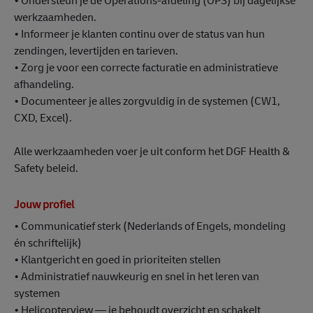
• Ondersteun je de Operations-afdeling (OPS) bij dagelijkse
werkzaamheden.
• Informeer je klanten continu over de status van hun
zendingen, levertijden en tarieven.
• Zorg je voor een correcte facturatie en administratieve
afhandeling.
• Documenteer je alles zorgvuldig in de systemen (CW1,
CXD, Excel).
Alle werkzaamheden voer je uit conform het DGF Health &
Safety beleid.
Jouw profiel
• Communicatief sterk (Nederlands of Engels, mondeling
én schriftelijk)
• Klantgericht en goed in prioriteiten stellen
• Administratief nauwkeurig en snel in het leren van
systemen
• Helicopterview — je behoudt overzicht en schakelt