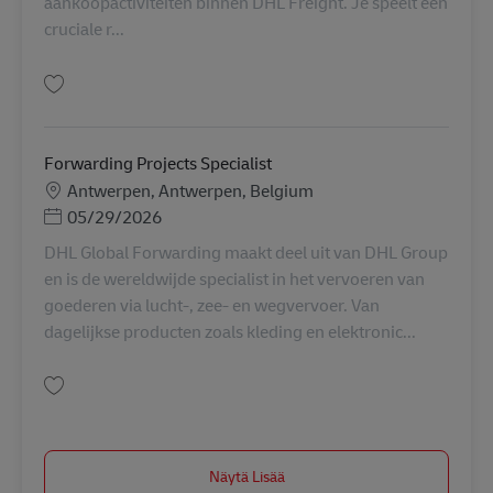
aankoopactiviteiten binnen DHL Freight. Je speelt een
cruciale r...
Tallenna Sourcing & Carrier Manager AV-352601
Forwarding Projects Specialist
Sijainti
Antwerpen, Antwerpen, Belgium
Posted Date
05/29/2026
DHL Global Forwarding maakt deel uit van DHL Group
en is de wereldwijde specialist in het vervoeren van
goederen via lucht-, zee- en wegvervoer. Van
dagelijkse producten zoals kleding en elektronic...
Tallenna Forwarding Projects Specialist AV-354244
Näytä Lisää