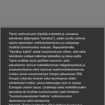
Tämä verkkosivusto käyttää evästeitä ja vastaavia
tekniikoita (jäljempänä "tekniikat"), joiden avulla voimme
tarjota optimoidun verkkokokemuksen ja mukauttaa
sisältöä kiinnostustesi mukaan. Napsauttamalla
"Hyväksy kaikki" annat suostumuksesi siihen, että näitä
tekniikoita voidaan tallentaa laitteellesi ja lukea sieltä.
Tämä sisältää myös profiilien luomisen, jotta
palvelumme olisivat mahdollisimman helppokäyttöisiä ja
asiakaskohtaisia sekä tukisivat markkinointitoimiamme.
Lisäksi annat suostumuksesi tietojen jakamiseen DHL
Groupin yritysten kesken sekä tarvittaessa niiden
siirtämiseen maihin, joissa tietosuojan taso ei vastaa
Euroopan unionin tasoa. Lisätietoja sekä mahdollisuuden
peruuttaa tai muuttaa suostumustasi saat kohdasta
”Suostumusasetusten hallinta” verkkosivuston
alareunassa sekä seuraavista
Hae tätä työpaikkaa