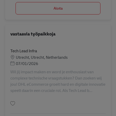
Aloita
vastaavia työpaikkoja
Tech Lead Infra
Sijainti
Utrecht, Utrecht, Netherlands
Posted Date
07/01/2026
Wil jij impact maken en word je enthousiast van
complexe technische vraagstukken? Dan zoeken wij
jou! DHL eCommerce groeit hard en digitale innovatie
speelt daarin een cruciale rol. Als Tech Lead b...
Tallenna Tech Lead Infra AV-355733