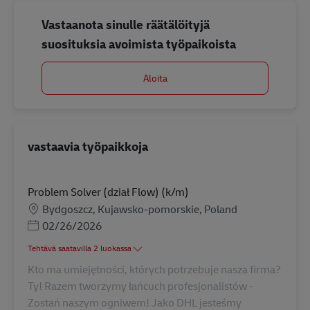
Vastaanota sinulle räätälöityjä
suosituksia avoimista työpaikoista
Aloita
vastaavia työpaikkoja
Problem Solver (dział Flow) (k/m)
Sijainti
Bydgoszcz, Kujawsko-pomorskie, Poland
Posted Date
02/26/2026
Tehtävä saatavilla 2 luokassa
Kto ma umiejętności, których potrzebuje nasza firma?
Ty! Razem tworzymy łańcuch profesjonalistów -
Zostań naszym ogniwem! Jako DHL jesteśmy