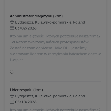
Tallenna Problem Solver (Pracownik Wsparcia Magazynu) (k/m) AV-309825
Administrator Magazynu (k/m)
Sijainti
Bydgoszcz, Kujawsko-pomorskie, Poland
Posted Date
03/02/2026
Kto ma umiejętności, których potrzebuje nasza firma?
Ty! Razem tworzymy łańcuch profesjonalistów -
Zostań naszym ogniwem! Jako DHL jesteśmy
światowym liderem w zarządzaniu łańcuchem dostaw
i wspier...
Tallenna Administrator Magazynu (k/m) AV-309906
Lider zespołu (k/m)
Sijainti
Bydgoszcz, Kujawsko-pomorskie, Poland
Posted Date
05/18/2026
Kto ma umiejętności, których potrzebuje nasza firma?