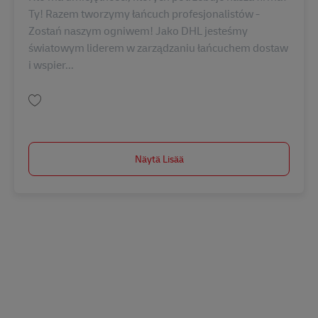
Ty! Razem tworzymy łańcuch profesjonalistów -
Zostań naszym ogniwem! Jako DHL jesteśmy
światowym liderem w zarządzaniu łańcuchem dostaw
i wspier...
Tallenna Lider zespołu (k/m) AV-309810
Näytä Lisää