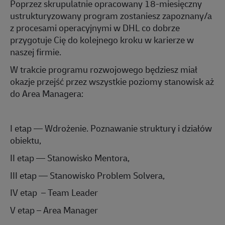
Poprzez skrupulatnie opracowany 18-miesięczny
ustrukturyzowany program zostaniesz zapoznany/a
z procesami operacyjnymi w DHL co dobrze
przygotuje Cię do kolejnego kroku w karierze w
naszej firmie.
W trakcie programu rozwojowego będziesz miał
okazje przejść przez wszystkie poziomy stanowisk aż
do
Area
Managera:
I
e
tap —
Wdrożenie. Poznawanie struktury i działów
obiektu,
II
etap —
Stanowisko Mentora,
III
etap
—
Stanowisko Problem
Solvera
,
IV
etap
– Team Leader
V
e
tap
– Area Manager