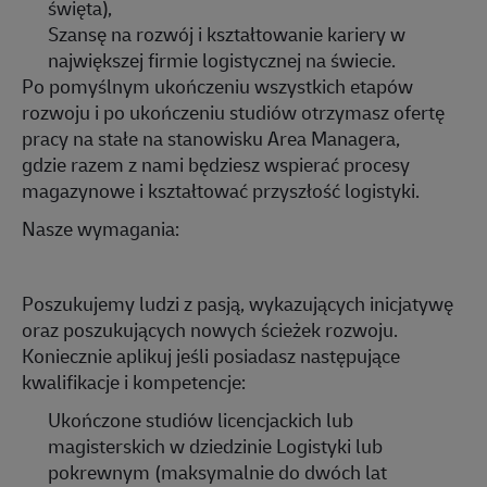
święta),
Szansę na rozwój i kształtowanie kariery w
największej firmie logistycznej na świecie
.
Po pomyślnym ukończeniu wszystkich etapów
rozwoju i po ukończeniu studiów otrzymasz ofertę
pracy na stałe na stanowisku
Area
Managera,
gdzie
razem z nami
będziesz wspierać
procesy
magazynowe i kształtować przyszłość logistyki.
Nasze wymagania:
Poszukujemy ludzi z pasją, wykazujących inicjatywę
oraz poszukujących nowych ścieżek rozwoju.
Koniecznie
aplikuj
jeśli posiadasz następujące
kwalifikacje i kompetencje:
Ukończone
studi
ów
licencjacki
ch
lub
magisterski
ch
w dziedzinie Logistyki lub
pokrewnym
(maksymalnie do dwóch lat