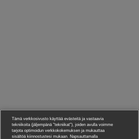
Tämä verkkosivusto käyttää evästeitä ja vastaavia
tekniikoita (jäljempänä "tekniikat"), joiden avulla voimme
tarjota optimoidun verkkokokemuksen ja mukauttaa
sisältöä kiinnostustesi mukaan. Napsauttamalla