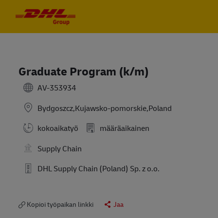
Skip to main content
Skip to main content
-
-
Graduate Program (k/m)
AV-353934
Bydgoszcz,Kujawsko-pomorskie,Poland
kokoaikatyö
määräaikainen
Supply Chain
DHL Supply Chain (Poland) Sp. z o.o.
Kopioi työpaikan linkki
Jaa