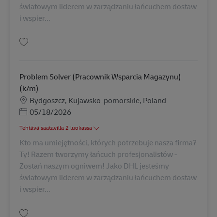
światowym liderem w zarządzaniu łańcuchem dostaw
i wspier...
Tallenna Problem Solver (dział Flow) (k/m) AV-309817
Problem Solver (Pracownik Wsparcia Magazynu)
(k/m)
Sijainti
Bydgoszcz, Kujawsko-pomorskie, Poland
Posted Date
05/18/2026
Tehtävä saatavilla 2 luokassa
Kto ma umiejętności, których potrzebuje nasza firma?
Ty! Razem tworzymy łańcuch profesjonalistów -
Zostań naszym ogniwem! Jako DHL jesteśmy
światowym liderem w zarządzaniu łańcuchem dostaw
i wspier...