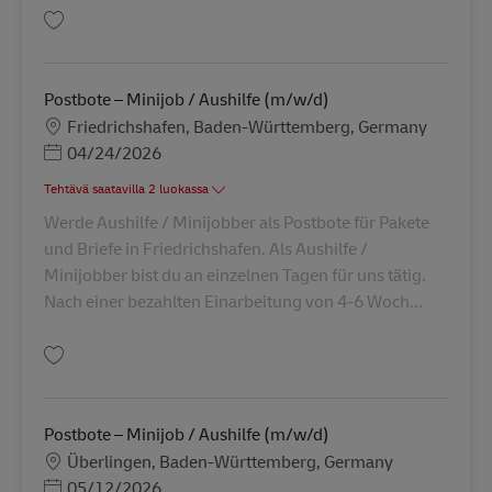
Tallenna Postbote – Minijob / Aushilfe (m/w/d) AV-352808
Postbote – Minijob / Aushilfe (m/w/d)
Sijainti
Friedrichshafen, Baden-Württemberg, Germany
Posted Date
04/24/2026
Tehtävä saatavilla 2 luokassa
Werde Aushilfe / Minijobber als Postbote für Pakete
und Briefe in Friedrichshafen. Als Aushilfe /
Minijobber bist du an einzelnen Tagen für uns tätig.
Nach einer bezahlten Einarbeitung von 4-6 Woch...
Tallenna Postbote – Minijob / Aushilfe (m/w/d) AV-349814
Postbote – Minijob / Aushilfe (m/w/d)
Sijainti
Überlingen, Baden-Württemberg, Germany
Posted Date
05/12/2026