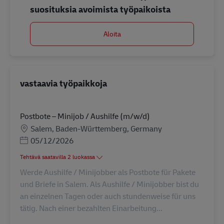
suosituksia avoimista työpaikoista
Aloita
vastaavia työpaikkoja
Postbote – Minijob / Aushilfe (m/w/d)
Sijainti
Salem, Baden-Württemberg, Germany
Posted Date
05/12/2026
Tehtävä saatavilla 2 luokassa
Werde Aushilfe / Minijobber als Postbote für Pakete
und Briefe in Salem. Als Aushilfe / Minijobber bist du
an einzelnen Tagen oder auch stundenweise für uns
tätig. Nach einer bezahlten Einarbeitung...