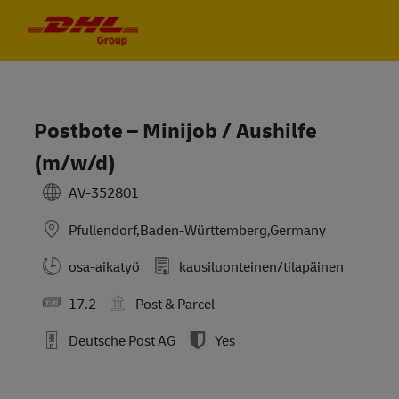
Skip to main content
Skip to main content
-
-
Postbote – Minijob / Aushilfe
(m/w/d)
AV-352801
Pfullendorf,Baden-Württemberg,Germany
osa-aikatyö
kausiluonteinen/tilapäinen
17.2
Post & Parcel
Deutsche Post AG
Yes