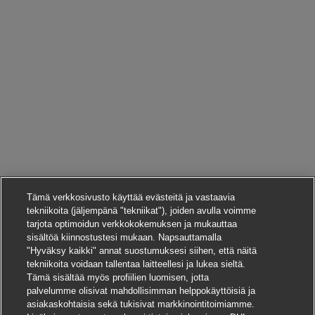
Tämä verkkosivusto käyttää evästeitä ja vastaavia
tekniikoita (jäljempänä "tekniikat"), joiden avulla voimme
tarjota optimoidun verkkokokemuksen ja mukauttaa
sisältöä kiinnostustesi mukaan. Napsauttamalla
"Hyväksy kaikki" annat suostumuksesi siihen, että näitä
tekniikoita voidaan tallentaa laitteellesi ja lukea sieltä.
Tämä sisältää myös profiilien luomisen, jotta
palvelumme olisivat mahdollisimman helppokäyttöisiä ja
asiakaskohtaisia sekä tukisivat markkinointitoimiamme.