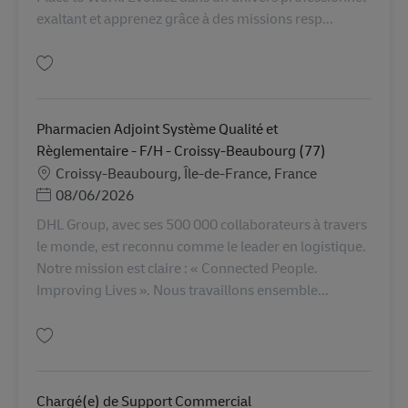
exaltant et apprenez grâce à des missions resp...
Tallenna Alternant Compensation & Benefits (H/F) Le Bourget AV-367162
Pharmacien Adjoint Système Qualité et
Règlementaire - F/H - Croissy-Beaubourg (77)
Sijainti
Croissy-Beaubourg, Île-de-France, France
Posted Date
08/06/2026
DHL Group, avec ses 500 000 collaborateurs à travers
le monde, est reconnu comme le leader en logistique.
Notre mission est claire : « Connected People.
Improving Lives ». Nous travaillons ensemble...
Tallenna Pharmacien Adjoint Système Qualité et Règlementaire - F/H - Cr
Chargé(e) de Support Commercial