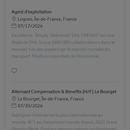
Agent d'exploitation
Sijainti
Lognes, Île-de-France, France
Posted Date
07/17/2026
Excellence. Simply. Delivered! DHL FREIGHT est une
filiale de DHL Group (600 000 collaborateurs dans le
monde) l'un des leaders sur le marché mondial du
transport. Maillons essentiels de l'économie...
Tallenna Agent d'exploitation AV-363549
Alternant Compensation & Benefits (H/F) Le Bourget
Sijainti
Le Bourget, Île-de-France, France
Posted Date
07/30/2026
Rejoignez l’entreprise la plus internationale au
monde. N°1 au classement monde depuis 2021 Great
Place to Work. Évoluez dans un univers professionnel