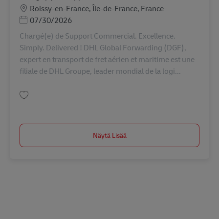
Sijainti
Roissy-en-France, Île-de-France, France
Posted Date
07/30/2026
Chargé(e) de Support Commercial. Excellence.
Simply. Delivered ! DHL Global Forwarding (DGF),
expert en transport de fret aérien et maritime est une
filiale de DHL Groupe, leader mondial de la logi...
Tallenna Chargé(e) de Support Commercial AV-365529
Näytä Lisää