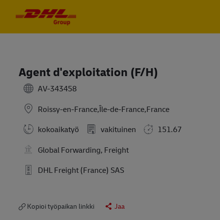
Skip to main content
Skip to main content
-
-
Agent d'exploitation (F/H)
AV-343458
Roissy-en-France,Île-de-France,France
kokoaikatyö
vakituinen
151.67
Global Forwarding, Freight
DHL Freight (France) SAS
Kopioi työpaikan linkki
Jaa