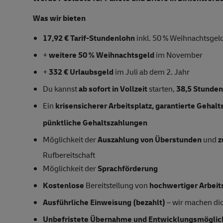
Was wir bieten
17,92 € Tarif-Stundenlohn
inkl. 50 % Weihnachtsgel
+
weitere 50 % Weihnachtsgeld
im November
+
332 € Urlaubsgeld
im Juli ab dem 2. Jahr
Du kannst
ab sofort
in Vollzeit
starten,
38,5 Stunde
Ein
krisensicherer Arbeitsplatz, garantierte Gehal
pünktliche Gehaltszahlungen
Möglichkeit der
Auszahlung von Überstunden
und
z
Rufbereitschaft
Möglichkeit der
Sprachförderung
Kostenlose
Bereitstellung von
hochwertiger Arbeit
Ausführliche Einweisung (bezahlt)
– wir machen dich
Unbefristete Übernahme und Entwicklungsmöglic