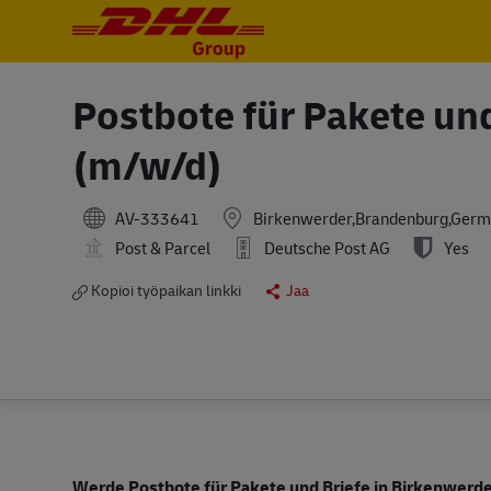
-
-
Postbote für Pakete un
(m/w/d)
AV-333641
Birkenwerder,Brandenburg,Ger
Post & Parcel
Deutsche Post AG
Yes
Kopioi työpaikan linkki
Jaa
Werde Postbote für Pakete und Briefe in Birkenwerd