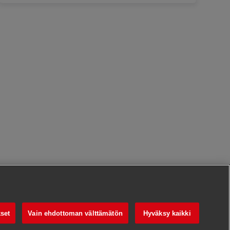
set
Vain ehdottoman välttämätön
Hyväksy kaikki