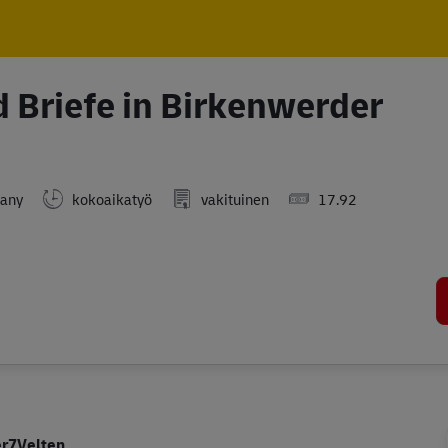
Skip to main content
Skip to main content
d Briefe in Birkenwerder
many
kokoaikatyö
vakituinen
17.92
er7Velten