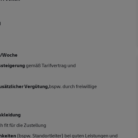
d
n/Woche
tssteigerung
gemäß Tarifvertrag und
usätzlicher Vergütung,
bspw. durch freiwillige
skleidung
 fit für die Zustellung
hkeiten
(bspw. Standortleiter) bei guten Leistungen und