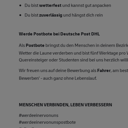
Du bist
wetterfest
und kannst gut anpacken
Du bist
zuverlässig
und hängst dich rein
Werde Postbote bei Deutsche Post DHL
Als
Postbote
bringst du den Menschen in deinem Bezirk
Wetter die Laune verderben und bist fünf Werktage pr
Quereinsteiger oder Studenten sind bei uns herzlich wil
Wir freuen uns auf deine Bewerbung als
Fahrer
, am bes
Bewerben' - auch ganz ohne Lebenslauf.
MENSCHEN VERBINDEN, LEBEN VERBESSERN
#werdeeinervonuns
#werdeeinervonunspostbote