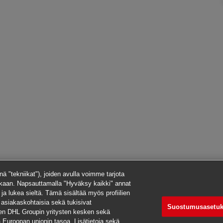
ä "tekniikat"), joiden avulla voimme tarjota
kaan. Napsauttamalla "Hyväksy kaikki" annat
i ja lukea sieltä. Tämä sisältää myös profiilien
 asiakaskohtaisia sekä tukisivat
Suostumusasetuk
een DHL Groupin yritysten kesken sekä
aa Euroopan unionin tasoa. Lisätietoja sekä