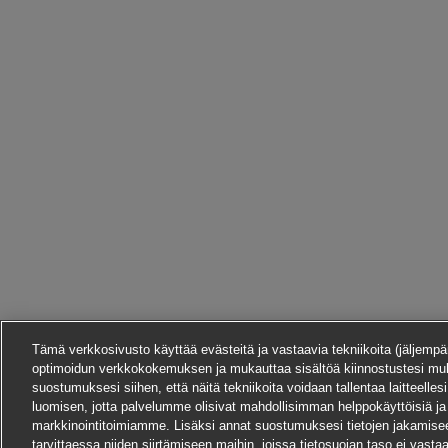
Tämä verkkosivusto käyttää evästeitä ja vastaavia tekniikoita (jäljempän
optimoidun verkkokokemuksen ja mukauttaa sisältöä kiinnostustesi mu
suostumuksesi siihen, että näitä tekniikoita voidaan tallentaa laitteelles
luomisen, jotta palvelumme olisivat mahdollisimman helppokäyttöisiä ja
markkinointitoimiamme. Lisäksi annat suostumuksesi tietojen jakamis
tarvittaessa niiden siirtämiseen maihin, joissa tietosuojan taso ei vast