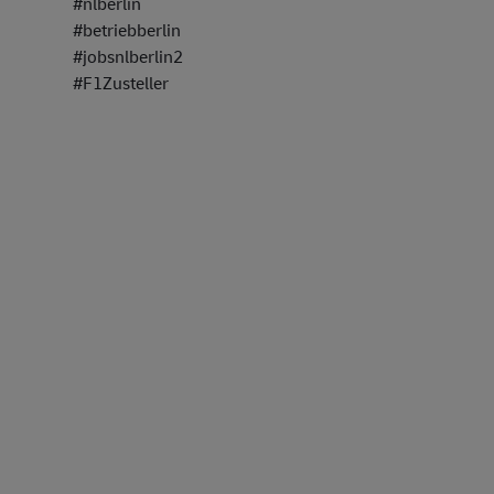
#nlberlin
#betriebberlin
#jobsnlberlin2
#F1Zusteller