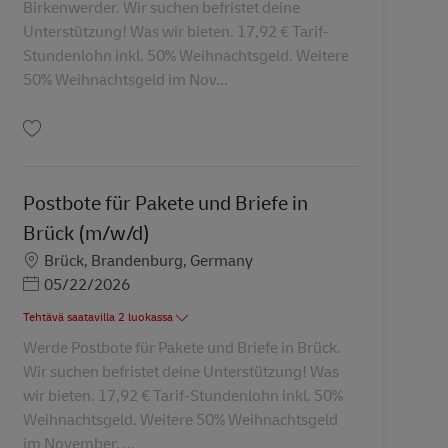
Birkenwerder. Wir suchen befristet deine
Unterstützung! Was wir bieten. 17,92 € Tarif-
Stundenlohn inkl. 50% Weihnachtsgeld. Weitere
50% Weihnachtsgeld im Nov...
Tallenna Postbote für Pakete und Briefe in Birkenwerder (m/w/d) AV-293478
Postbote für Pakete und Briefe in
Brück (m/w/d)
Sijainti
Brück, Brandenburg, Germany
Posted Date
05/22/2026
Tehtävä saatavilla 2 luokassa
Werde Postbote für Pakete und Briefe in Brück.
Wir suchen befristet deine Unterstützung! Was
wir bieten. 17,92 € Tarif-Stundenlohn inkl. 50%
Weihnachtsgeld. Weitere 50% Weihnachtsgeld
im November. ...