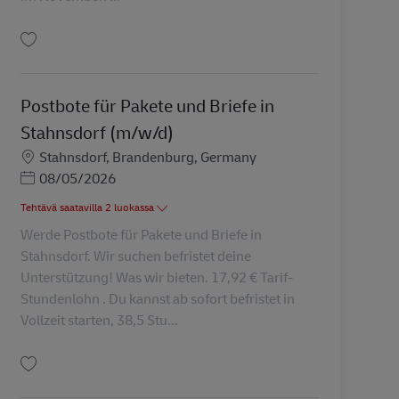
Tallenna Postbote für Pakete und Briefe in Brück (m/w/d) AV-293016
Postbote für Pakete und Briefe in
Stahnsdorf (m/w/d)
Sijainti
Stahnsdorf, Brandenburg, Germany
Posted Date
08/05/2026
Tehtävä saatavilla 2 luokassa
Werde Postbote für Pakete und Briefe in
Stahnsdorf. Wir suchen befristet deine
Unterstützung! Was wir bieten. 17,92 € Tarif-
Stundenlohn . Du kannst ab sofort befristet in
Vollzeit starten, 38,5 Stu...
Tallenna Postbote für Pakete und Briefe in Stahnsdorf (m/w/d) AV-308261