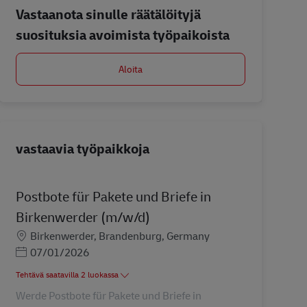
Vastaanota sinulle räätälöityjä
suosituksia avoimista työpaikoista
Aloita
vastaavia työpaikkoja
Postbote für Pakete und Briefe in
Birkenwerder (m/w/d)
Sijainti
Birkenwerder, Brandenburg, Germany
Posted Date
07/01/2026
Tehtävä saatavilla 2 luokassa
Werde Postbote für Pakete und Briefe in