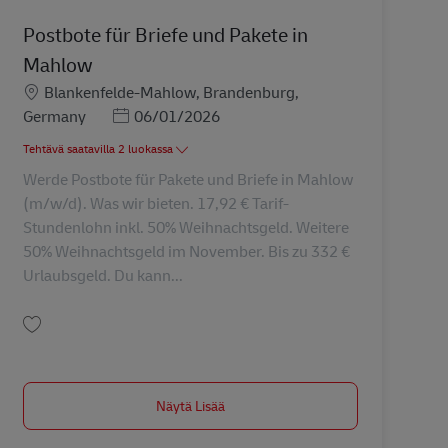
Postbote für Briefe und Pakete in
Mahlow
Sijainti
Blankenfelde-Mahlow, Brandenburg,
Posted Date
Germany
06/01/2026
Tehtävä saatavilla 2 luokassa
Werde Postbote für Pakete und Briefe in Mahlow
(m/w/d). Was wir bieten. 17,92 € Tarif-
Stundenlohn inkl. 50% Weihnachtsgeld. Weitere
50% Weihnachtsgeld im November. Bis zu 332 €
Urlaubsgeld. Du kann...
Tallenna Postbote für Briefe und Pakete in Mahlow AV-328188
Näytä Lisää