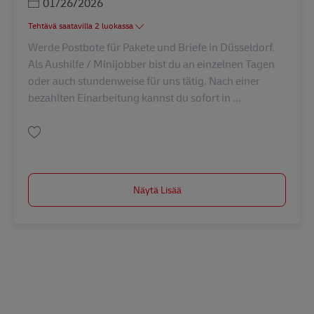
Posted Date
01/26/2026
Tehtävä saatavilla 2 luokassa
Werde Postbote für Pakete und Briefe in Düsseldorf.
Als Aushilfe / Minijobber bist du an einzelnen Tagen
oder auch stundenweise für uns tätig. Nach einer
bezahlten Einarbeitung kannst du sofort in ...
Tallenna Postbote für Pakete und Briefe – Minijob / Aushilfe / Abrufkraft 
Näytä Lisää