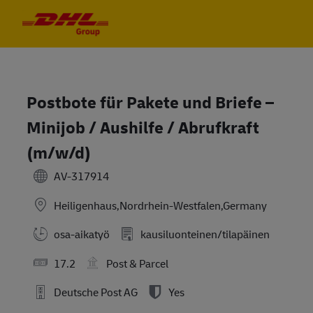
Skip to main content
Skip to main content
-
-
Postbote für Pakete und Briefe –
Minijob / Aushilfe / Abrufkraft
(m/w/d)
AV-317914
Heiligenhaus,Nordrhein-Westfalen,Germany
osa-aikatyö
kausiluonteinen/tilapäinen
17.2
Post & Parcel
Deutsche Post AG
Yes