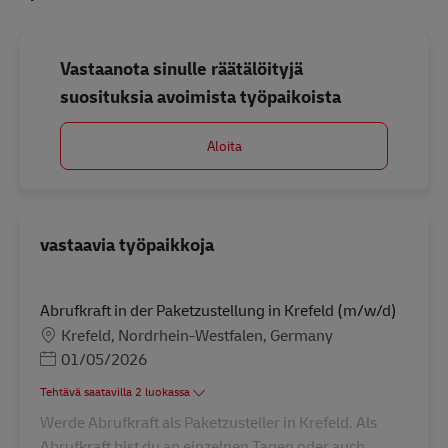
Vastaanota sinulle räätälöityjä
suosituksia avoimista työpaikoista
Aloita
vastaavia työpaikkoja
Abrufkraft in der Paketzustellung in Krefeld (m/w/d)
Sijainti
Krefeld, Nordrhein-Westfalen, Germany
Posted Date
01/05/2026
Tehtävä saatavilla 2 luokassa
Werde Abrufkraft als Paketzusteller in Krefeld. Als
Abrufkraft bist du an einzelnen Tagen oder auch