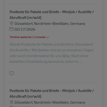
Postbote für Pakete und Briefe – Minijob / Aushilfe /
Abrufkraft (m/w/d)
Sijainti
Düsseldorf, Nordrhein-Westfalen, Germany
Posted Date
02/17/2026
Tehtävä saatavilla 2 luokassa
Werde Postbote für Pakete und Briefe in Düsseldorf.
Als Aushilfe / Minijobber bist du an einzelnen Tagen
oder auch stundenweise für uns tätig. Nach einer
bezahlten Einarbeitung kannst du sofort in ...
Tallenna Postbote für Pakete und Briefe – Minijob / Aushilfe / Abrufkraft 
Postbote für Pakete und Briefe – Minijob / Aushilfe /
Abrufkraft (m/w/d)
Sijainti
Düsseldorf, Nordrhein-Westfalen, Germany