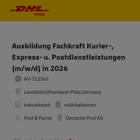
Skip to main content
Skip to main content
-
-
Ausbildung Fachkraft Kurier-,
Express- u. Postdienstleistungen
(m/w/d) in 2026
AV-312567
Landstuhl,Rheinland-Pfalz,Germany
kokoaikatyö
määräaikainen
Post & Parcel
Deutsche Post AG