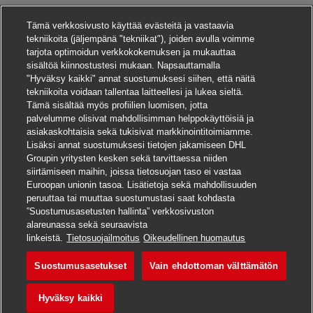
Tämä verkkosivusto käyttää evästeitä ja vastaavia
tekniikoita (jäljempänä "tekniikat"), joiden avulla voimme
tarjota optimoidun verkkokokemuksen ja mukauttaa
sisältöä kiinnostustesi mukaan. Napsauttamalla
"Hyväksy kaikki" annat suostumuksesi siihen, että näitä
tekniikoita voidaan tallentaa laitteellesi ja lukea sieltä.
Tämä sisältää myös profiilien luomisen, jotta
palvelumme olisivat mahdollisimman helppokäyttöisiä ja
asiakaskohtaisia sekä tukisivat markkinointitoimiamme.
Lisäksi annat suostumuksesi tietojen jakamiseen DHL
Groupin yritysten kesken sekä tarvittaessa niiden
siirtämiseen maihin, joissa tietosuojan taso ei vastaa
Euroopan unionin tasoa. Lisätietoja sekä mahdollisuuden
peruuttaa tai muuttaa suostumustasi saat kohdasta
”Suostumusasetusten hallinta” verkkosivuston
alareunassa sekä seuraavista
Hae tätä työpaikkaa
linkeistä.
Tietosuojailmoitus
Oikeudellinen huomautus
Suostumusasetukset
Vain ehdottoman välttämätön
Ausbildung Fachkraft K
Tallenna työpaikka
Hyväksy kaikki