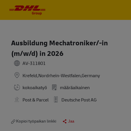
Skip to main content
Skip to main content
-
-
Ausbildung Mechatroniker/-in
(m/w/d) in 2026
AV-311801
Krefeld,Nordrhein-Westfalen,Germany
kokoaikatyö
määräaikainen
Post & Parcel
Deutsche Post AG
Kopioi työpaikan linkki
Jaa