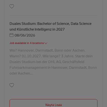
Tallenna Techniker/ Mechatroniker (m/w/d) AV-182035
Duales Studium: Bachelor of Science, Data Science
und Künstliche Intelligenz in 2027
Posted Date
08/06/2026
Job available in 4 locations
Wo? Hannover, Darmstadt, Bonn oder Aachen.
Wann? 01.10.2027. Wie lange? 3 Jahre. Starte dein
Duales Studium bei der DHL AG, Geschäftsfeld
Fuhrparkmanagement in Hannover, Darmstadt, Bonn
oder Aachen...
Tallenna Duales Studium: Bachelor of Science, Data Science und Künstliche
Näytä Lisää