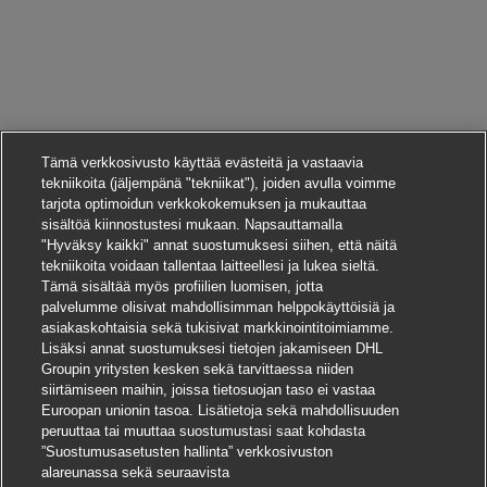
Tämä verkkosivusto käyttää evästeitä ja vastaavia
tekniikoita (jäljempänä "tekniikat"), joiden avulla voimme
tarjota optimoidun verkkokokemuksen ja mukauttaa
sisältöä kiinnostustesi mukaan. Napsauttamalla
"Hyväksy kaikki" annat suostumuksesi siihen, että näitä
tekniikoita voidaan tallentaa laitteellesi ja lukea sieltä.
Tämä sisältää myös profiilien luomisen, jotta
palvelumme olisivat mahdollisimman helppokäyttöisiä ja
asiakaskohtaisia sekä tukisivat markkinointitoimiamme.
Lisäksi annat suostumuksesi tietojen jakamiseen DHL
Groupin yritysten kesken sekä tarvittaessa niiden
siirtämiseen maihin, joissa tietosuojan taso ei vastaa
Euroopan unionin tasoa. Lisätietoja sekä mahdollisuuden
peruuttaa tai muuttaa suostumustasi saat kohdasta
”Suostumusasetusten hallinta” verkkosivuston
alareunassa sekä seuraavista
Hae tätä työpaikkaa