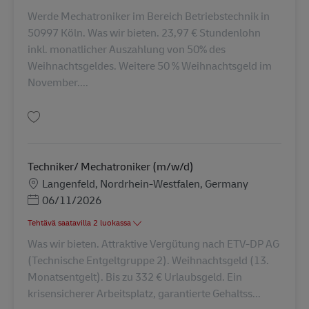
Werde Mechatroniker im Bereich Betriebstechnik in
50997 Köln. Was wir bieten. 23,97 € Stundenlohn
inkl. monatlicher Auszahlung von 50% des
Weihnachtsgeldes. Weitere 50 % Weihnachtsgeld im
November....
Tallenna Techniker/ Mechatroniker in Köln-Rodenkirchen (m/w/d) AV-261
Techniker/ Mechatroniker (m/w/d)
Sijainti
Langenfeld, Nordrhein-Westfalen, Germany
Posted Date
06/11/2026
Tehtävä saatavilla 2 luokassa
Was wir bieten. Attraktive Vergütung nach ETV-DP AG
(Technische Entgeltgruppe 2). Weihnachtsgeld (13.
Monatsentgelt). Bis zu 332 € Urlaubsgeld. Ein
krisensicherer Arbeitsplatz, garantierte Gehaltss...