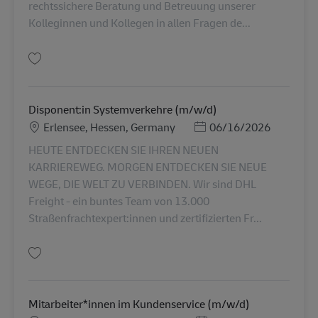
rechtssichere Beratung und Betreuung unserer
Kolleginnen und Kollegen in allen Fragen de...
Tallenna Facharzt für Arbeitsmedizin in Kassel gesucht (m/w/d) AV-356223
Disponent:in Systemverkehre (m/w/d)
Sijainti
Posted Date
Erlensee, Hessen, Germany
06/16/2026
HEUTE ENTDECKEN SIE IHREN NEUEN
KARRIEREWEG. MORGEN ENTDECKEN SIE NEUE
WEGE, DIE WELT ZU VERBINDEN. Wir sind DHL
Freight - ein buntes Team von 13.000
Straßenfrachtexpert:innen und zertifizierten Fr...
Tallenna Disponent:in Systemverkehre (m/w/d) AV-305998
Mitarbeiter*innen im Kundenservice (m/w/d)