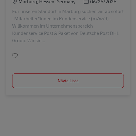
Sijainti
Posted Date
Marburg, Hessen, Germany
06/26/2026
Für unseren Standort in Marburg suchen wir ab sofort
. Mitarbeiter*innen im Kundenservice (m/w/d) .
Willkommen im Unternehmensbereich
Kundenservice Post & Paket von Deutsche Post DHL
Group. Wir sin...
Tallenna Mitarbeiter*innen im Kundenservice (m/w/d) AV-360772
Näytä Lisää