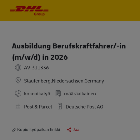
Skip to main content
Skip to main content
-
-
Ausbildung Berufskraftfahrer/-in
(m/w/d) in 2026
AV-311336
Staufenberg,Niedersachsen,Germany
kokoaikatyö
määräaikainen
Post & Parcel
Deutsche Post AG
Kopioi työpaikan linkki
Jaa