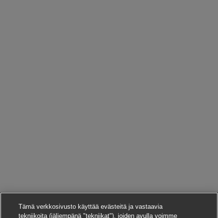
Tämä verkkosivusto käyttää evästeitä ja vastaavia
tekniikoita (jäljempänä "tekniikat"), joiden avulla voimme