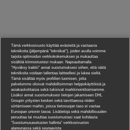
Tämä verkkosivusto käyttää evästeitä ja vastaavia
tekniikoita (jäljempänä "tekniikat"), joiden avulla voimme
tarjota optimoidun verkkokokemuksen ja mukauttaa
sisältöä kiinnostustesi mukaan. Napsauttamalla
"Hyväksy kaikki" annat suostumuksesi siihen, että näitä
tekniikoita voidaan tallentaa laitteellesi ja lukea sieltä.
Tämä sisältää myös profiilien luomisen, jotta
palvelumme olisivat mahdollisimman helppokäyttöisiä ja
asiakaskohtaisia sekä tukisivat markkinointitoimiamme.
Lisäksi annat suostumuksesi tietojen jakamiseen DHL
Groupin yritysten kesken sekä tarvittaessa niiden
siirtämiseen maihin, joissa tietosuojan taso ei vastaa
Euroopan unionin tasoa. Lisätietoja sekä mahdollisuuden
peruuttaa tai muuttaa suostumustasi saat kohdasta
”Suostumusasetusten hallinta” verkkosivuston
alareunassa sekä seuraavista
Hae tätä työpaikkaa