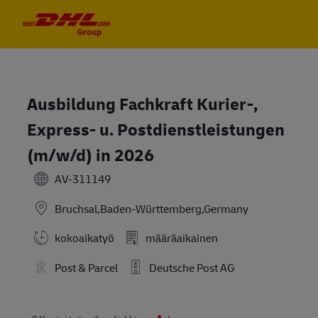
Skip to main content
Skip to main content
-
-
Ausbildung Fachkraft Kurier-,
Express- u. Postdienstleistungen
(m/w/d) in 2026
AV-311149
Bruchsal,Baden-Württemberg,Germany
kokoaikatyö
määräaikainen
Post & Parcel
Deutsche Post AG