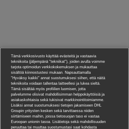
Tämä verkkosivusto käyttää evästeitä ja vastaavia
tekniikoita (jäljempänä "tekniikat"), joiden avulla voimme
tarjota optimoidun verkkokokemuksen ja mukauttaa
sisältöä kiinnostustesi mukaan. Napsauttamalla
"Hyväksy kaikki" annat suostumuksesi siihen, että näitä
tekniikoita voidaan tallentaa laitteellesi ja lukea sieltä.
Tämä sisältää myös profiilien luomisen, jotta
palvelumme olisivat mahdollisimman helppokäyttöisiä ja
asiakaskohtaisia sekä tukisivat markkinointitoimiamme.
Lisäksi annat suostumuksesi tietojen jakamiseen DHL
Groupin yritysten kesken sekä tarvittaessa niiden
siirtämiseen maihin, joissa tietosuojan taso ei vastaa
Euroopan unionin tasoa. Lisätietoja sekä mahdollisuuden
peruuttaa tai muuttaa suostumustasi saat kohdasta