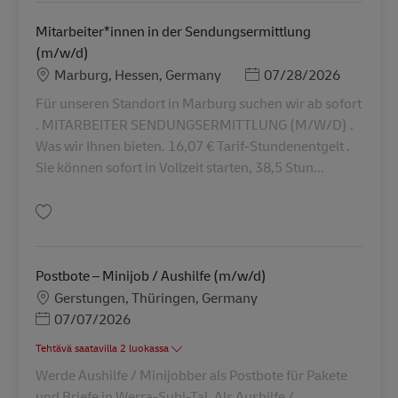
Mitarbeiter*innen in der Sendungsermittlung
(m/w/d)
Sijainti
Posted Date
Marburg, Hessen, Germany
07/28/2026
Für unseren Standort in Marburg suchen wir ab sofort
. MITARBEITER SENDUNGSERMITTLUNG (M/W/D) .
Was wir Ihnen bieten. 16,07 € Tarif-Stundenentgelt .
Sie können sofort in Vollzeit starten, 38,5 Stun...
Tallenna Mitarbeiter*innen in der Sendungsermittlung (m/w/d) AV-366664
Postbote – Minijob / Aushilfe (m/w/d)
Sijainti
Gerstungen, Thüringen, Germany
Posted Date
07/07/2026
Tehtävä saatavilla 2 luokassa
Werde Aushilfe / Minijobber als Postbote für Pakete
und Briefe in Werra-Suhl-Tal. Als Aushilfe /