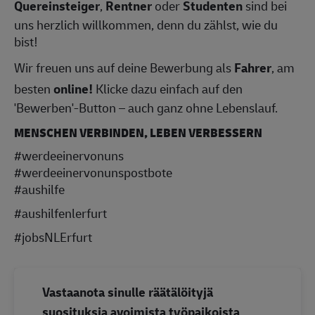
Quereinsteiger
,
Rentner
oder
Studenten
sind bei
uns herzlich willkommen, denn du zählst, wie du
bist!
Wir freuen uns auf deine Bewerbung als
Fahrer
, am
besten
online!
Klicke dazu einfach auf den
'Bewerben'-Button – auch ganz ohne Lebenslauf.
MENSCHEN VERBINDEN, LEBEN VERBESSERN
#werdeeinervonuns
#werdeeinervonunspostbote
#aushilfe
#aushilfenlerfurt
#jobsNLErfurt
Vastaanota sinulle räätälöityjä
suosituksia avoimista työpaikoista