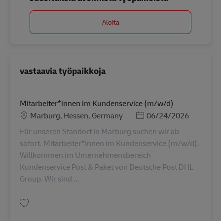
Aloita
vastaavia työpaikkoja
Mitarbeiter*innen im Kundenservice (m/w/d)
Sijainti
Posted Date
Marburg, Hessen, Germany
06/24/2026
Für unseren Standort in Marburg suchen wir ab
sofort. Mitarbeiter*innen im Kundenservice (m/w/d).
Willkommen im Unternehmensbereich
Kundenservice Post & Paket von Deutsche Post DHL
Group. Wir sind ...
Tallenna Mitarbeiter*innen im Kundenservice (m/w/d) AV-357659