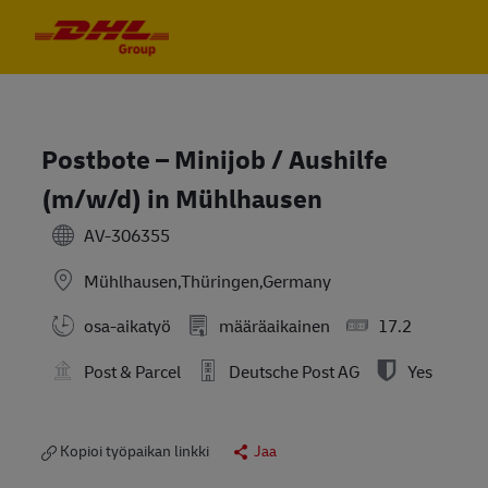
Skip to main content
Skip to main content
-
-
Postbote – Minijob / Aushilfe
(m/w/d) in Mühlhausen
AV-306355
Mühlhausen,Thüringen,Germany
osa-aikatyö
määräaikainen
17.2
Post & Parcel
Deutsche Post AG
Yes
Kopioi työpaikan linkki
Jaa