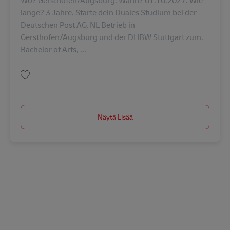
lange? 3 Jahre. Starte dein Duales Studium bei der
Deutschen Post AG, NL Betrieb in
Gersthofen/Augsburg und der DHBW Stuttgart zum.
Bachelor of Arts, ...
Tallenna Duales Studium: Bachelor of Arts BWL-Dienstleistungsmgmt/Log
Näytä Lisää