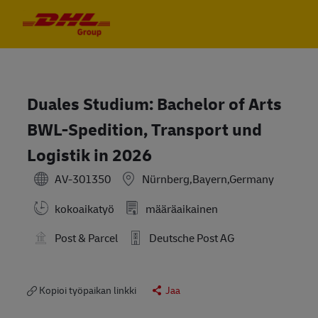
Skip to main content
Skip to main content
-
-
Duales Studium: Bachelor of Arts
BWL-Spedition, Transport und
Logistik in 2026
AV-301350
Nürnberg,Bayern,Germany
kokoaikatyö
määräaikainen
Post & Parcel
Deutsche Post AG
Kopioi työpaikan linkki
Jaa