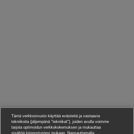
Tämä verkkosivusto käyttää evästeitä ja vastaavia
tekniikoita (jäljempänä "tekniikat"), joiden avulla voimme
tarjota optimoidun verkkokokemuksen ja mukauttaa
sisältöä kiinnostustesi mukaan. Napsauttamalla