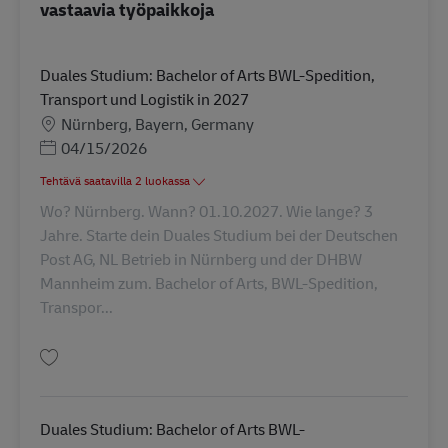
vastaavia työpaikkoja
Duales Studium: Bachelor of Arts BWL-Spedition,
Transport und Logistik in 2027
Sijainti
Nürnberg, Bayern, Germany
Posted Date
04/15/2026
Tehtävä saatavilla 2 luokassa
Wo? Nürnberg. Wann? 01.10.2027. Wie lange? 3
Jahre. Starte dein Duales Studium bei der Deutschen
Post AG, NL Betrieb in Nürnberg und der DHBW
Mannheim zum. Bachelor of Arts, BWL-Spedition,
Transpor...
Tallenna Duales Studium: Bachelor of Arts BWL-Spedition, Transport und 
Duales Studium: Bachelor of Arts BWL-