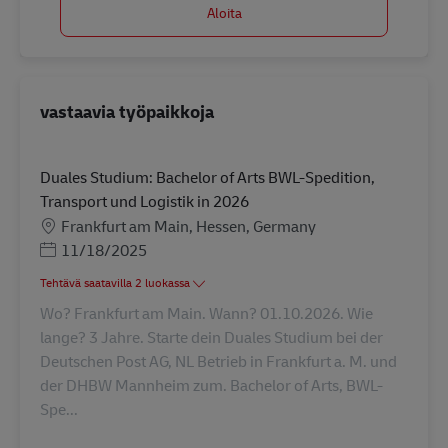
Aloita
vastaavia työpaikkoja
Duales Studium: Bachelor of Arts BWL-Spedition,
Transport und Logistik in 2026
Sijainti
Frankfurt am Main, Hessen, Germany
Posted Date
11/18/2025
Tehtävä saatavilla 2 luokassa
Wo? Frankfurt am Main. Wann? 01.10.2026. Wie
lange? 3 Jahre. Starte dein Duales Studium bei der
Deutschen Post AG, NL Betrieb in Frankfurt a. M. und
der DHBW Mannheim zum. Bachelor of Arts, BWL-
Spe...