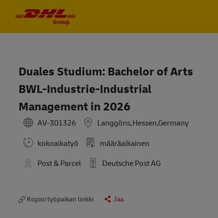
Skip to main content
Skip to main content
-
-
Duales Studium: Bachelor of Arts
BWL-Industrie-Industrial
Management in 2026
AV-301326
Langgöns,Hessen,Germany
kokoaikatyö
määräaikainen
Post & Parcel
Deutsche Post AG
Kopioi työpaikan linkki
Jaa