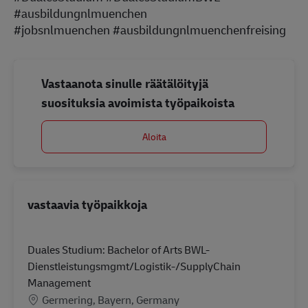
#ausbildungnlmuenchen
#jobsnlmuenchen #ausbildungnlmuenchenfreising
Vastaanota sinulle räätälöityjä
suosituksia avoimista työpaikoista
Aloita
vastaavia työpaikkoja
Duales Studium: Bachelor of Arts BWL-
Dienstleistungsmgmt/Logistik-/SupplyChain
Management
Sijainti
Germering, Bayern, Germany