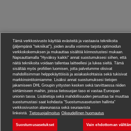
Tämä verkkosivusto käyttää evästeitä ja vastaavia tekniikoita
(jäljempänä "tekniikat"), joiden avulla voimme tarjota optimoidun
verkkokokemuksen ja mukauttaa sisältöä kiinnostustesi mukaan.
Napsauttamalla "Hyväksy kaikki" annat suostumuksesi siihen, että
näitä tekniikoita voidaan tallentaa laitteellesi ja lukea sieltä. Tämä
sisältää myös profiilien luomisen, jotta palvelumme olisivat
mahdollisimman helppokäyttöisiä ja asiakaskohtaisia sekä tukisivat
markkinointitoimiamme. Lisäksi annat suostumuksesi tietojen
jakamiseen DHL Groupin yritysten kesken sekä tarvittaessa niiden
siirtämiseen maihin, joissa tietosuojan taso ei vastaa Euroopan
unionin tasoa. Lisätietoja sekä mahdollisuuden peruuttaa tai muuttaa
suostumustasi saat kohdasta ”Suostumusasetusten hallinta”
Hae tätä työpaikkaa
verkkosivuston alareunassa sekä seuraavista
linkeistä.
Tietosuojailmoitus
Oikeudellinen huomautus
Suostumusasetukset
Vain ehdottoman välttä
Duales Studium:
Tallenna työpaikka