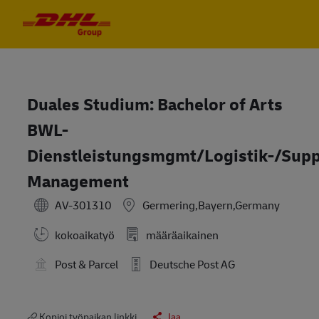
Skip to main content
Skip to main content
-
-
Duales Studium: Bachelor of Arts
BWL-
Dienstleistungsmgmt/Logistik-/Sup
Management
AV-301310
Germering,Bayern,Germany
kokoaikatyö
määräaikainen
Post & Parcel
Deutsche Post AG
Kopioi työpaikan linkki
Jaa