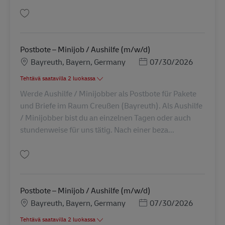
Tallenna Postbote – Minijob / Aushilfe (m/w/d) AV-232357
Postbote – Minijob / Aushilfe (m/w/d)
Sijainti
Posted Date
Bayreuth, Bayern, Germany
07/30/2026
Tehtävä saatavilla 2 luokassa
Werde Aushilfe / Minijobber als Postbote für Pakete
und Briefe im Raum Creußen (Bayreuth). Als Aushilfe
/ Minijobber bist du an einzelnen Tagen oder auch
stundenweise für uns tätig. Nach einer beza...
Tallenna Postbote – Minijob / Aushilfe (m/w/d) AV-289103
Postbote – Minijob / Aushilfe (m/w/d)
Sijainti
Posted Date
Bayreuth, Bayern, Germany
07/30/2026
Tehtävä saatavilla 2 luokassa