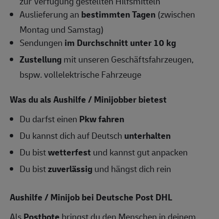
zur Verfügung gestellten Hilfsmitteln
Auslieferung an
bestimmten Tagen
(zwischen
Montag und Samstag)
Sendungen
im Durchschnitt unter 10 kg
Zustellung
mit unseren Geschäftsfahrzeugen,
bspw. vollelektrische Fahrzeuge
Was du als Aushilfe / Minijobber bietest
Du darfst einen
Pkw fahren
Du kannst dich auf Deutsch
unterhalten
Du bist
wetterfest
und kannst gut anpacken
Du bist
zuverlässig
und hängst dich rein
Aushilfe / Minijob bei Deutsche Post DHL
Als
Postbote
bringst du den Menschen in deinem