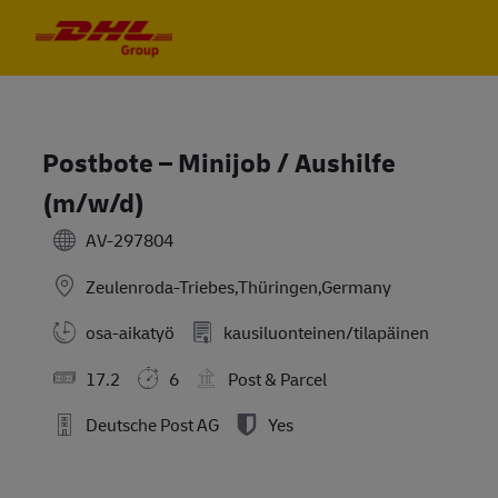
Skip to main content
Skip to main content
-
-
Postbote – Minijob / Aushilfe
(m/w/d)
AV-297804
Zeulenroda-Triebes,Thüringen,Germany
osa-aikatyö
kausiluonteinen/tilapäinen
17.2
6
Post & Parcel
Deutsche Post AG
Yes