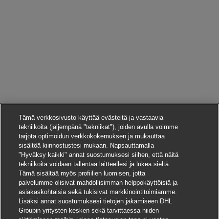
Tämä verkkosivusto käyttää evästeitä ja vastaavia
tekniikoita (jäljempänä "tekniikat"), joiden avulla voimme
tarjota optimoidun verkkokokemuksen ja mukauttaa
sisältöä kiinnostustesi mukaan. Napsauttamalla
"Hyväksy kaikki" annat suostumuksesi siihen, että näitä
tekniikoita voidaan tallentaa laitteellesi ja lukea sieltä.
Tämä sisältää myös profiilien luomisen, jotta
palvelumme olisivat mahdollisimman helppokäyttöisiä ja
asiakaskohtaisia sekä tukisivat markkinointitoimiamme.
Lisäksi annat suostumuksesi tietojen jakamiseen DHL
Groupin yritysten kesken sekä tarvittaessa niiden