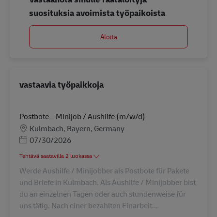
suosituksia avoimista työpaikoista
Aloita
vastaavia työpaikkoja
Postbote – Minijob / Aushilfe (m/w/d)
Sijainti
Kulmbach, Bayern, Germany
Posted Date
07/30/2026
Tehtävä saatavilla 2 luokassa
Werde Aushilfe / Minijobber als Postbote für Pakete
und Briefe in Kulmbach. Als Aushilfe / Minijobber bist
du an einzelnen Tagen oder auch stundenweise für
uns tätig. Nach einer bezahlten Einarbeit...