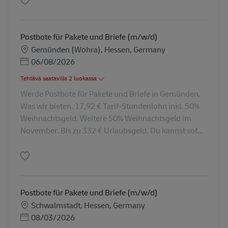
Tallenna Postbote für Pakete und Briefe (m/w/d) AV-334779
Postbote für Pakete und Briefe (m/w/d)
Sijainti
Gemünden (Wohra), Hessen, Germany
Posted Date
06/08/2026
Tehtävä saatavilla 2 luokassa
Werde Postbote für Pakete und Briefe in Gemünden.
Was wir bieten. 17,92 € Tarif-Stundenlohn inkl. 50%
Weihnachtsgeld. Weitere 50% Weihnachtsgeld im
November. Bis zu 332 € Urlaubsgeld. Du kannst sof...
Tallenna Postbote für Pakete und Briefe (m/w/d) AV-345302
Postbote für Pakete und Briefe (m/w/d)
Sijainti
Schwalmstadt, Hessen, Germany
Posted Date
08/03/2026