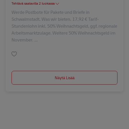
Tehtävä saatavilla 2 luokassa
Werde Postbote für Pakete und Briefe in
Schwalmstadt. Was wir bieten. 17,92 € Tarif-
Stundenlohn inkl. 50% Weihnachtsgeld, ggf. regionale
Arbeitsmarktzulage. Weitere 50% Weihnachtsgeld im
November. ...
Tallenna Postbote für Pakete und Briefe (m/w/d) AV-191705
Näytä Lisää