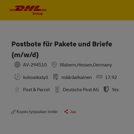
Skip to main content
Skip to main content
-
-
Postbote für Pakete und Briefe
(m/w/d)
AV-294510
Wabern,Hessen,Germany
kokoaikatyö
määräaikainen
17.92
Post & Parcel
Deutsche Post AG
Yes
Kopioi työpaikan linkki
Jaa