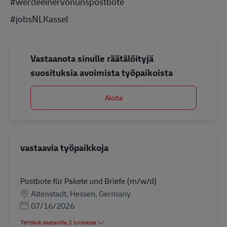
#werdeeinervonunspostbote
#jobsNLKassel
Vastaanota sinulle räätälöityjä
suosituksia avoimista työpaikoista
Aloita
vastaavia työpaikkoja
Postbote für Pakete und Briefe (m/w/d)
Sijainti
Altenstadt, Hessen, Germany
Posted Date
07/16/2026
Tehtävä saatavilla 2 luokassa