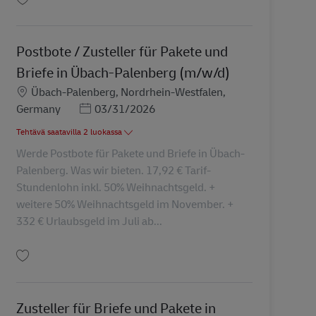
Tallenna Zusteller / Postbote für Pakete und Briefe in Heinsberg (m/w/d) AV-
Postbote / Zusteller für Pakete und
Briefe in Übach-Palenberg (m/w/d)
Sijainti
Übach-Palenberg, Nordrhein-Westfalen,
Posted Date
Germany
03/31/2026
Tehtävä saatavilla 2 luokassa
Werde Postbote für Pakete und Briefe in Übach-
Palenberg. Was wir bieten. 17,92 € Tarif-
Stundenlohn inkl. 50% Weihnachtsgeld. +
weitere 50% Weihnachtsgeld im November. +
332 € Urlaubsgeld im Juli ab...
Tallenna Postbote / Zusteller für Pakete und Briefe in Übach-Palenberg (m/w
Zusteller für Briefe und Pakete in