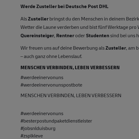
Werde
Zusteller
bei Deutsche Post DHL
Als
Zusteller
bringst du den Menschen in deinem Bezirk
Wetter die Laune verderben und bist fünf Werktage pr
Quereinsteiger
,
Rentner
oder
Studenten
sind bei uns h
Wir freuen uns auf deine Bewerbung als
Zusteller
, am 
– auch ganz ohne Lebenslauf.
MENSCHEN VERBINDEN, LEBEN VERBESSERN
#werdeeinervonuns
#werdeeinervonunspostbote
MENSCHEN VERBINDEN, LEBEN VERBESSERN
#werdeeinervonuns
#besterpostundpaketdienstleister
#jobsnlduisburg
#zsplkleve