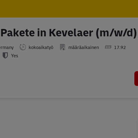
Skip to main content
Skip to main content
d Pakete in Kevelaer (m/w/d)
ermany
kokoaikatyö
määräaikainen
17.92
Yes