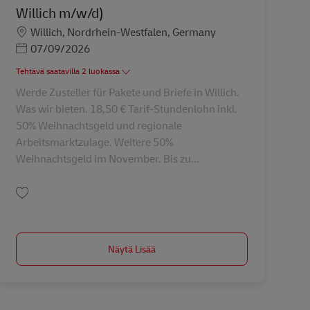
Willich m/w/d)
Sijainti
Willich, Nordrhein-Westfalen, Germany
Posted Date
07/09/2026
Tehtävä saatavilla 2 luokassa
Werde Zusteller für Pakete und Briefe in Willich.
Was wir bieten. 18,50 € Tarif-Stundenlohn inkl.
50% Weihnachtsgeld und regionale
Arbeitsmarktzulage. Weitere 50%
Weihnachtsgeld im November. Bis zu...
Tallenna Zusteller für Briefe und Pakete in Willich m/w/d) AV-274554
Näytä Lisää