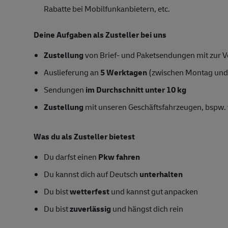
Rabatte bei Mobilfunkanbietern, etc.
Deine Aufgaben als
Zusteller
bei uns
Zustellung
von Brief- und Paketsendungen mit zur Ve
Auslieferung an
5 Werktagen
(zwischen Montag und
Sendungen
im Durchschnitt unter 10 kg
Zustellung
mit unseren Geschäftsfahrzeugen, bspw. 
Was du als Zusteller bietest
Du darfst einen
Pkw fahren
Du kannst dich auf Deutsch
unterhalten
Du bist
wetterfest
und kannst gut anpacken
Du bist
zuverlässig
und hängst dich rein