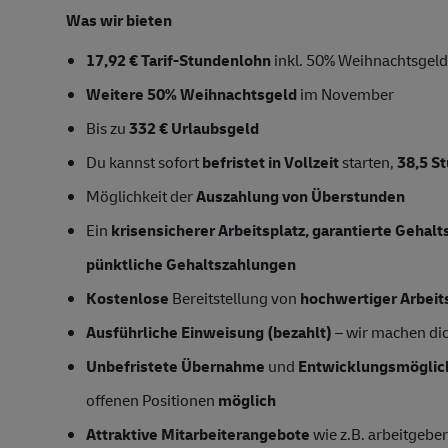
Was wir bieten
17,92 € Tarif-Stundenlohn
inkl. 50% Weihnachtsgeld,
Weitere 50% Weihnachtsgeld
im November
Bis zu
332 € Urlaubsgeld
Du kannst sofort
befristet in Vollzeit
starten,
38,5 S
Möglichkeit der
Auszahlung von Überstunden
Ein
krisensicherer Arbeitsplatz, garantierte Gehal
pünktliche Gehaltszahlungen
Kostenlose
Bereitstellung von
hochwertiger Arbeit
Ausführliche Einweisung (bezahlt)
– wir machen dich
Unbefristete Übernahme
und
Entwicklungsmöglic
offenen Positionen
möglich
Attraktive Mitarbeiterangebote
wie z.B. arbeitgeber