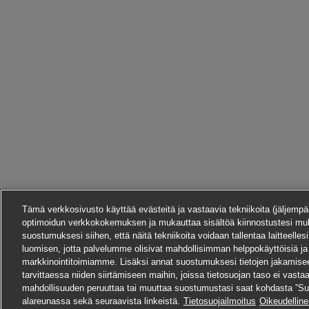
Tämä verkkosivusto käyttää evästeitä ja vastaavia tekniikoita (jäljempän
optimoidun verkkokokemuksen ja mukauttaa sisältöä kiinnostustesi mu
suostumuksesi siihen, että näitä tekniikoita voidaan tallentaa laitteelles
luomisen, jotta palvelumme olisivat mahdollisimman helppokäyttöisiä ja
markkinointitoimiamme. Lisäksi annat suostumuksesi tietojen jakamis
tarvittaessa niiden siirtämiseen maihin, joissa tietosuojan taso ei vast
mahdollisuuden peruuttaa tai muuttaa suostumustasi saat kohdasta ”Su
alareunassa sekä seuraavista linkeistä.
Tietosuojailmoitus
Oikeudellin