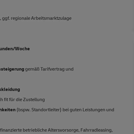
 ggf. regionale Arbeitsmarktzulage
tunden/Woche
tssteigerung
gemäß Tarifvertrag und
skleidung
 fit für die Zustellung
hkeiten
(bspw. Standortleiter) bei guten Leistungen und
finanzierte betriebliche Altersvorsorge, Fahrradleasing,