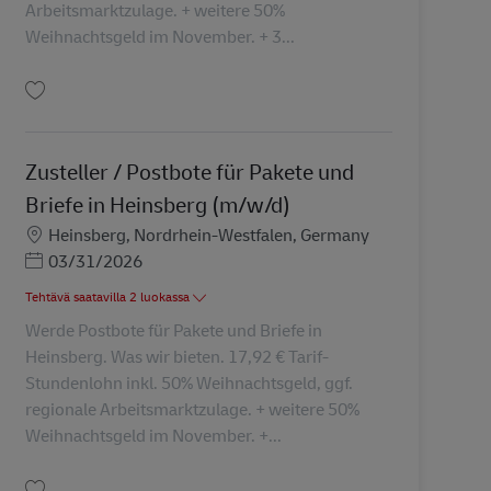
Arbeitsmarktzulage. + weitere 50%
Weihnachtsgeld im November. + 3...
Tallenna Postbote / Zusteller für Pakete und Briefe in Gangelt (m/w/d) AV-12
Zusteller / Postbote für Pakete und
Briefe in Heinsberg (m/w/d)
Sijainti
Heinsberg, Nordrhein-Westfalen, Germany
Posted Date
03/31/2026
Tehtävä saatavilla 2 luokassa
Werde Postbote für Pakete und Briefe in
Heinsberg. Was wir bieten. 17,92 € Tarif-
Stundenlohn inkl. 50% Weihnachtsgeld, ggf.
regionale Arbeitsmarktzulage. + weitere 50%
Weihnachtsgeld im November. +...