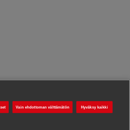
set
Vain ehdottoman välttämätön
Hyväksy kaikki