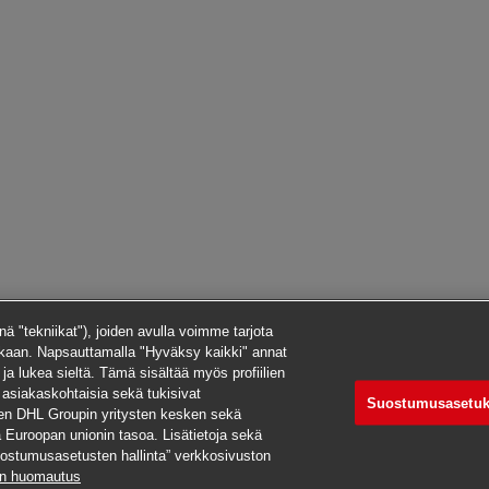
ä "tekniikat"), joiden avulla voimme tarjota
kaan. Napsauttamalla "Hyväksy kaikki" annat
i ja lukea sieltä. Tämä sisältää myös profiilien
 asiakaskohtaisia sekä tukisivat
Suostumusasetuk
een DHL Groupin yritysten kesken sekä
aa Euroopan unionin tasoa. Lisätietoja sekä
ostumusasetusten hallinta” verkkosivuston
en huomautus