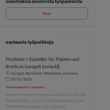
suosituksia avoimista työpaikoista
Aloita
vastaavia työpaikkoja
Postbote / Zusteller für Pakete und
Briefe in Gangelt (m/w/d)
Sijainti
Gangelt, Nordrhein-Westfalen, Germany
Posted Date
03/31/2026
Tehtävä saatavilla 2 luokassa
Werde Postbote für Pakete und Briefe in Gangelt.
Was wir bieten. 17,92 € Tarif-Stundenlohn inkl.
50% Weihnachtsgeld, ggf. regionale