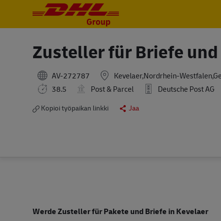
-
-
Zusteller für Briefe un
AV-272787
Kevelaer,Nordrhein-Westfalen,G
38.5
Post & Parcel
Deutsche Post AG
Kopioi työpaikan linkki
Jaa
Werde
Zusteller
für Pakete und Briefe in Kevelaer