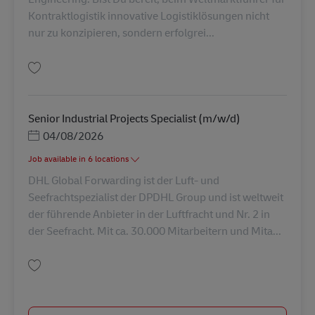
Kontraktlogistik innovative Logistiklösungen nicht
nur zu konzipieren, sondern erfolgrei...
Tallenna Technischer Leiter (m/w/d) – Intralogistik / Logistics Engineerin
Senior Industrial Projects Specialist (m/w/d)
Posted Date
04/08/2026
Job available in 6 locations
DHL Global Forwarding ist der Luft- und
Seefrachtspezialist der DPDHL Group und ist weltweit
der führende Anbieter in der Luftfracht und Nr. 2 in
der Seefracht. Mit ca. 30.000 Mitarbeitern und Mita...
Tallenna Senior Industrial Projects Specialist (m/w/d) AV-346669