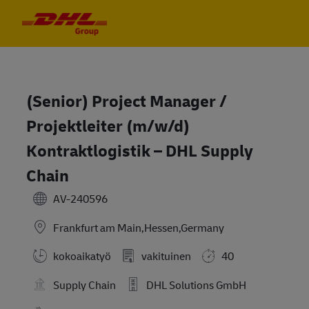
Skip to main content
Skip to main content
-
-
(Senior) Project Manager /
Projektleiter (m/w/d)
Kontraktlogistik – DHL Supply
Chain
AV-240596
Frankfurt am Main,Hessen,Germany
kokoaikatyö
vakituinen
40
Supply Chain
DHL Solutions GmbH