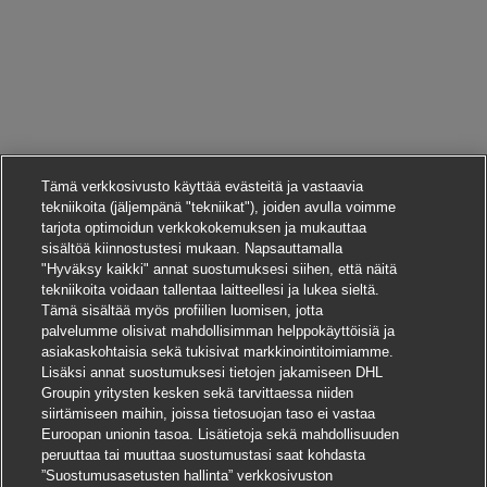
Tämä verkkosivusto käyttää evästeitä ja vastaavia
tekniikoita (jäljempänä "tekniikat"), joiden avulla voimme
tarjota optimoidun verkkokokemuksen ja mukauttaa
sisältöä kiinnostustesi mukaan. Napsauttamalla
"Hyväksy kaikki" annat suostumuksesi siihen, että näitä
tekniikoita voidaan tallentaa laitteellesi ja lukea sieltä.
Tämä sisältää myös profiilien luomisen, jotta
palvelumme olisivat mahdollisimman helppokäyttöisiä ja
asiakaskohtaisia sekä tukisivat markkinointitoimiamme.
Lisäksi annat suostumuksesi tietojen jakamiseen DHL
Groupin yritysten kesken sekä tarvittaessa niiden
siirtämiseen maihin, joissa tietosuojan taso ei vastaa
Euroopan unionin tasoa. Lisätietoja sekä mahdollisuuden
peruuttaa tai muuttaa suostumustasi saat kohdasta
”Suostumusasetusten hallinta” verkkosivuston