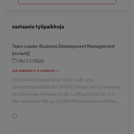
vastaavia työpaikkoja
Team Leader Business Development Management
(m/w/d)
Posted Date
06/17/2026
Job available in 6 locations
DHL Global Forwarding ist der Luft- und
Seefrachtspezialist der DPDHL Group und ist weltweit
der führende Anbieter in der Luftfracht und Nr. 2 in
der Seefracht. Mit ca. 30.000 Mitarbeitern und Mita...
Tallenna Team Leader Business Development Management (m/w/d) AV-35