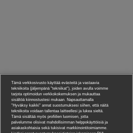
Tämä verkkosivusto käyttää evästeitä ja vastaavia
tekniikoita (jäljempänä "tekniikat"), joiden avulla voimme
tarjota optimoidun verkkokokemuksen ja mukauttaa
sisältöä kiinnostustesi mukaan. Napsauttamalla
"Hyväksy kaikki" annat suostumuksesi siihen, että näitä
tekniikoita voidaan tallentaa laitteellesi ja lukea sieltä.
Tämä sisältää myös profiilien luomisen, jotta
palvelumme olisivat mahdollisimman helppokäyttöisiä ja
asiakaskohtaisia sekä tukisivat markkinointitoimiamme.