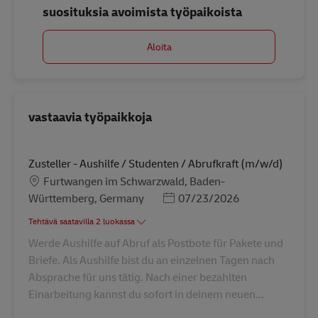
suosituksia avoimista työpaikoista
Aloita
vastaavia työpaikkoja
Zusteller - Aushilfe / Studenten / Abrufkraft (m/w/d)
Sijainti
Furtwangen im Schwarzwald, Baden-
Posted Date
Württemberg, Germany
07/23/2026
Tehtävä saatavilla 2 luokassa
Werde Aushilfe auf Abruf als Postbote für Pakete und
Briefe. Als Aushilfe bist du an einzelnen Tagen nach
Absprache für uns tätig. Nach einer bezahlten
Einarbeitung kannst du sofort in deinem neuen...