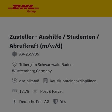
Skip to main content
Skip to main content
-
-
Zusteller - Aushilfe / Studenten /
Abrufkraft (m/w/d)
AV-235986
Triberg im Schwarzwald,Baden-
Württemberg,Germany
osa-aikatyö
kausiluonteinen/tilapäinen
17,78
Post & Parcel
Deutsche Post AG
Yes