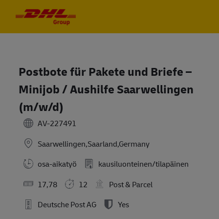
Skip to main content
Skip to main content
-
-
Postbote für Pakete und Briefe –
Minijob / Aushilfe Saarwellingen
(m/w/d)
AV-227491
Saarwellingen,Saarland,Germany
osa-aikatyö
kausiluonteinen/tilapäinen
17,78
12
Post & Parcel
Deutsche Post AG
Yes