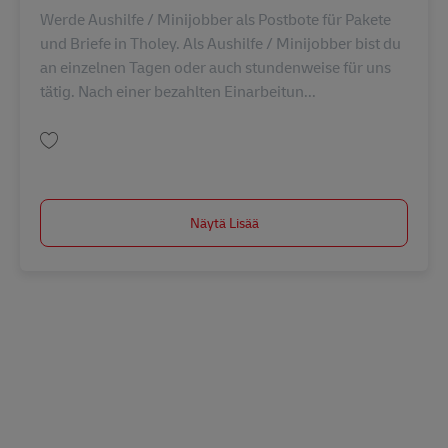
Werde Aushilfe / Minijobber als Postbote für Pakete
und Briefe in Tholey. Als Aushilfe / Minijobber bist du
an einzelnen Tagen oder auch stundenweise für uns
tätig. Nach einer bezahlten Einarbeitun...
Tallenna Postbote für Pakete und Briefe – Minijob / Aushilfe (m/w/d) in T
Näytä Lisää