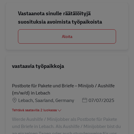
Vastaanota sinulle räätälöityjä
suosituksia avoimista työpaikoista
Aloita
vastaavia työpaikkoja
Postbote für Pakete und Briefe – Minijob / Aushilfe
(m/w/d) in Lebach
Sijainti
Posted Date
Lebach, Saarland, Germany
07/07/2025
Tehtävä saatavilla 2 luokassa
Werde Aushilfe / Minijobber als Postbote für Pakete
und Briefe in Lebach. Als Aushilfe / Minijobber bist du
an einzelnen Tagen oder auch stundenweise für uns