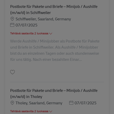
Postbote für Pakete und Briefe – Minijob / Aushilfe
(m/w/d) in Schiffweiler
Sijainti
Schiffweiler, Saarland, Germany
Posted Date
07/07/2025
Tehtävä saatavilla 2 luokassa
Werde Aushilfe / Minijobber als Postbote für Pakete
und Briefe in Schiffweiler. Als Aushilfe / Minijobber
bist du an einzelnen Tagen oder auch stundenweise
für uns tätig. Nach einer bezahlten Einar...
Tallenna Postbote für Pakete und Briefe – Minijob / Aushilfe (m/w/d) in Sc
Postbote für Pakete und Briefe – Minijob / Aushilfe
(m/w/d) in Tholey
Sijainti
Posted Date
Tholey, Saarland, Germany
07/07/2025
Tehtävä saatavilla 2 luokassa