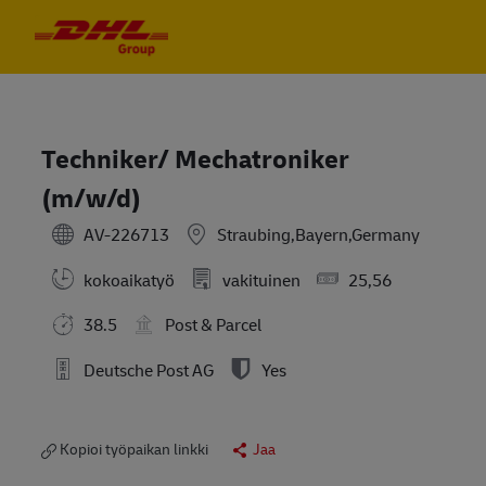
Skip to main content
Skip to main content
-
-
Techniker/ Mechatroniker
(m/w/d)
AV-226713
Straubing,Bayern,Germany
kokoaikatyö
vakituinen
25,56
38.5
Post & Parcel
Deutsche Post AG
Yes
Kopioi työpaikan linkki
Jaa