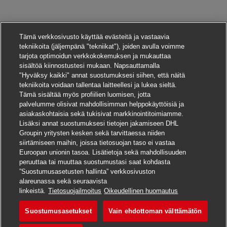
Tämä verkkosivusto käyttää evästeitä ja vastaavia
tekniikoita (jäljempänä "tekniikat"), joiden avulla voimme
tarjota optimoidun verkkokokemuksen ja mukauttaa
sisältöä kiinnostustesi mukaan. Napsauttamalla
"Hyväksy kaikki" annat suostumuksesi siihen, että näitä
tekniikoita voidaan tallentaa laitteellesi ja lukea sieltä.
Tämä sisältää myös profiilien luomisen, jotta
palvelumme olisivat mahdollisimman helppokäyttöisiä ja
asiakaskohtaisia sekä tukisivat markkinointitoimiamme.
Lisäksi annat suostumuksesi tietojen jakamiseen DHL
Groupin yritysten kesken sekä tarvittaessa niiden
siirtämiseen maihin, joissa tietosuojan taso ei vastaa
Euroopan unionin tasoa. Lisätietoja sekä mahdollisuuden
peruuttaa tai muuttaa suostumustasi saat kohdasta
”Suostumusasetusten hallinta” verkkosivuston
alareunassa sekä seuraavista
Hae tätä työpaikkaa
linkeistä.
Tietosuojailmoitus
Oikeudellinen huomautus
Suostumusasetukset
Vain ehdottoman välttämätön
Techniker/ Mechatron
Tallenna työpaikka