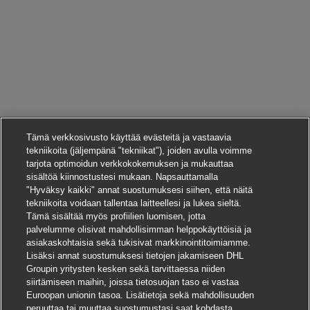
Tämä verkkosivusto käyttää evästeitä ja vastaavia
tekniikoita (jäljempänä "tekniikat"), joiden avulla voimme
tarjota optimoidun verkkokokemuksen ja mukauttaa
sisältöä kiinnostustesi mukaan. Napsauttamalla
"Hyväksy kaikki" annat suostumuksesi siihen, että näitä
tekniikoita voidaan tallentaa laitteellesi ja lukea sieltä.
Tämä sisältää myös profiilien luomisen, jotta
palvelumme olisivat mahdollisimman helppokäyttöisiä ja
asiakaskohtaisia sekä tukisivat markkinointitoimiamme.
Lisäksi annat suostumuksesi tietojen jakamiseen DHL
Groupin yritysten kesken sekä tarvittaessa niiden
siirtämiseen maihin, joissa tietosuojan taso ei vastaa
Euroopan unionin tasoa. Lisätietoja sekä mahdollisuuden
peruuttaa tai muuttaa suostumustasi saat kohdasta