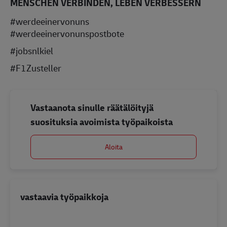
MENSCHEN VERBINDEN, LEBEN VERBESSERN
#werdeeinervonuns
#werdeeinervonunspostbote
#jobsnlkiel
#F1Zusteller
Vastaanota sinulle räätälöityjä
suosituksia avoimista työpaikoista
Aloita
vastaavia työpaikkoja