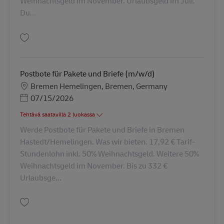
Weihnachtsgeld im November. Urlaubsgeld im Juli.
Du...
Tallenna Postbote für Pakete und Briefe in Pinneberg Süd am Samstag Mi
Postbote für Pakete und Briefe (m/w/d)
Sijainti
Bremen Hemelingen, Bremen, Germany
Posted Date
07/15/2026
Tehtävä saatavilla 2 luokassa
Werde Postbote für Pakete und Briefe in Bremen
Hastedt/Hemelingen. Was wir bieten. 17,92 € Tarif-
Stundenlohn inkl. 50% Weihnachtsgeld. Weitere 50%
Weihnachtsgeld im November. Bis zu 332 €
Urlaubsge...
Tallenna Postbote für Pakete und Briefe (m/w/d) AV-169215