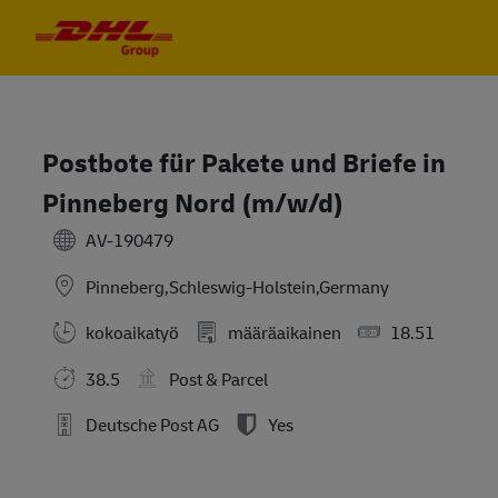
Skip to main content
Skip to main content
-
-
Postbote für Pakete und Briefe in
Pinneberg Nord (m/w/d)
AV-190479
Pinneberg,Schleswig-Holstein,Germany
kokoaikatyö
määräaikainen
18.51
38.5
Post & Parcel
Deutsche Post AG
Yes