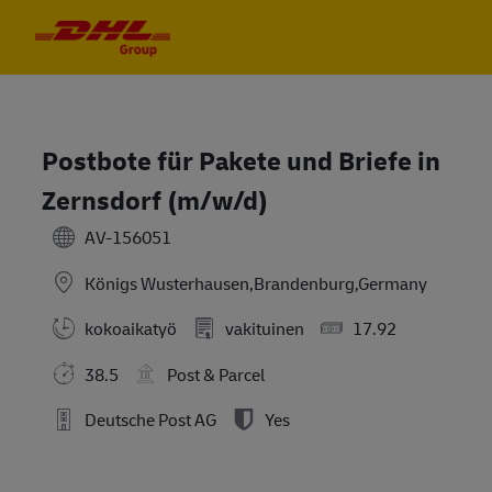
Skip to main content
Skip to main content
-
-
Postbote für Pakete und Briefe in
Zernsdorf (m/w/d)
AV-156051
Königs Wusterhausen,Brandenburg,Germany
kokoaikatyö
vakituinen
17.92
38.5
Post & Parcel
Deutsche Post AG
Yes