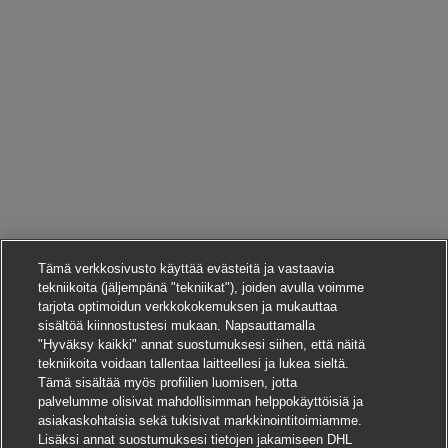
Tämä verkkosivusto käyttää evästeitä ja vastaavia
tekniikoita (jäljempänä "tekniikat"), joiden avulla voimme
tarjota optimoidun verkkokokemuksen ja mukauttaa
sisältöä kiinnostustesi mukaan. Napsauttamalla
"Hyväksy kaikki" annat suostumuksesi siihen, että näitä
tekniikoita voidaan tallentaa laitteellesi ja lukea sieltä.
Tämä sisältää myös profiilien luomisen, jotta
palvelumme olisivat mahdollisimman helppokäyttöisiä ja
asiakaskohtaisia sekä tukisivat markkinointitoimiamme.
Lisäksi annat suostumuksesi tietojen jakamiseen DHL