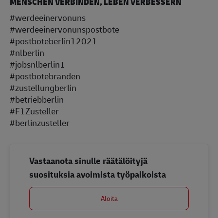
MENSCHEN VERBINDEN, LEBEN VERBESSERN
#werdeeinervonuns
#werdeeinervonunspostbote
#postboteberlin12021
#nlberlin
#jobsnlberlin1
#postbotebranden
#zustellungberlin
#betriebberlin
#F1Zusteller
#berlinzusteller
Vastaanota sinulle räätälöityjä
suosituksia avoimista työpaikoista
Aloita