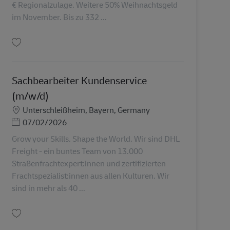
€ Regionalzulage. Weitere 50% Weihnachtsgeld
im November. Bis zu 332 ...
Tallenna Postbote für Pakete und Briefe (m/w/d) AV-137023
Sachbearbeiter Kundenservice
(m/w/d)
Sijainti
Unterschleißheim, Bayern, Germany
Posted Date
07/02/2026
Grow your Skills. Shape the World. Wir sind DHL
Freight - ein buntes Team von 13.000
Straßenfrachtexpert:innen und zertifizierten
Frachtspezialist:innen aus allen Kulturen. Wir
sind in mehr als 40 ...
Tallenna Sachbearbeiter Kundenservice (m/w/d) AV-358174