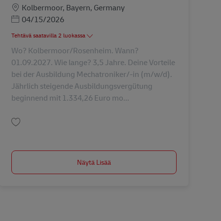
Sijainti
Kolbermoor, Bayern, Germany
Posted Date
04/15/2026
Tehtävä saatavilla 2 luokassa
Wo? Kolbermoor/Rosenheim. Wann?
01.09.2027. Wie lange? 3,5 Jahre. Deine Vorteile
bei der Ausbildung Mechatroniker/-in (m/w/d).
Jährlich steigende Ausbildungsvergütung
beginnend mit 1.334,26 Euro mo...
Tallenna Ausbildung Mechatroniker/-in (m/w/d) in 2027 AV-347961
Näytä Lisää