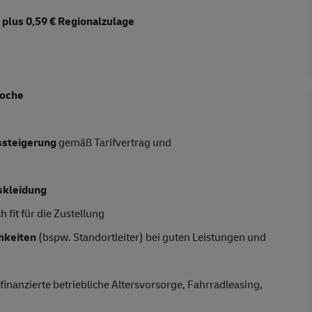
d
plus 0,59 € Regionalzulage
Woche
tssteigerung
gemäß Tarifvertrag und
skleidung
 fit für die Zustellung
hkeiten
(bspw. Standortleiter) bei guten Leistungen und
finanzierte betriebliche Altersvorsorge, Fahrradleasing,