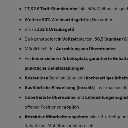
17,92
€ Tarif-Stundenlohn
inkl. 50% Weihnachtsgel
Weitere 50% Weihnachtsgeld
im November
Bis zu
332 € Urlaubsgeld
Du kannst sofort
in Vollzeit
starten,
38,5 Stunden/
Möglichkeit der
Auszahlung von Überstunden
Ein
krisensicherer Arbeitsplatz, garantierte Gehal
pünktliche Gehaltszahlungen
Kostenlose
Bereitstellung von
hochwertiger Arbeit
Ausführliche Einweisung (bezahlt)
– wir machen dich
Unbefristete Übernahme
und
Entwicklungsmöglic
offenen Positionen
möglich
Attraktive Mitarbeiterangebote
wie z.B. arbeitgeber
Rabatte bei Mobilfunkanbietern, etc.