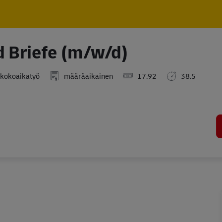
Skip to main content
Skip to main content
d Briefe (m/w/d)
kokoaikatyö
määräaikainen
17.92
38.5