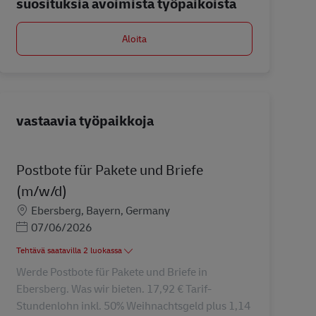
suosituksia avoimista työpaikoista
Aloita
vastaavia työpaikkoja
Postbote für Pakete und Briefe
(m/w/d)
Sijainti
Ebersberg, Bayern, Germany
Posted Date
07/06/2026
Tehtävä saatavilla 2 luokassa
Werde Postbote für Pakete und Briefe in
Ebersberg. Was wir bieten. 17,92 € Tarif-
Stundenlohn inkl. 50% Weihnachtsgeld plus 1,14