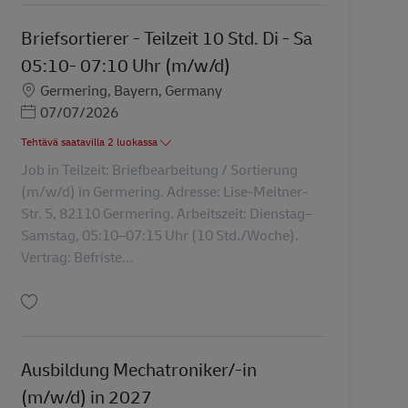
Briefsortierer - Teilzeit 10 Std. Di - Sa
05:10- 07:10 Uhr (m/w/d)
Sijainti
Germering, Bayern, Germany
Posted Date
07/07/2026
Tehtävä saatavilla 2 luokassa
Job in Teilzeit: Briefbearbeitung / Sortierung
(m/w/d) in Germering. Adresse: Lise-Meitner-
Str. 5, 82110 Germering. Arbeitszeit: Dienstag–
Samstag, 05:10–07:15 Uhr (10 Std./Woche).
Vertrag: Befriste...
Tallenna Briefsortierer - Teilzeit 10 Std. Di - Sa 05:10- 07:10 Uhr (m/w/d) AV
Ausbildung Mechatroniker/-in
(m/w/d) in 2027