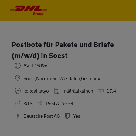
Skip to main content
Skip to main content
-
-
Postbote für Pakete und Briefe
(m/w/d) in Soest
AV-136896
Soest,Nordrhein-Westfalen,Germany
kokoaikatyö
määräaikainen
17.4
38.5
Post & Parcel
Deutsche Post AG
Yes