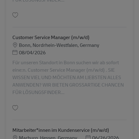
Tallenna Teamleitung im Kundenservice (m/w/d) AV-358481
Customer Service Manager (m/w/d)
Sijainti
Bonn, Nordrhein-Westfalen, Germany
Posted Date
08/04/2026
Für unseren Standort in Bonn suchen wir ab sofort
eine:n. Customer Service Manager (m/w/d) . SIE
WISSEN VIEL UND MÖCHTEN AM LIEBSTEN ALLES
ANWENDEN? WIR BIETEN GROSSARTIGE CHANCEN
FÜR LÖSUNGSFINDER...
Tallenna Customer Service Manager (m/w/d) AV-368025
Mitarbeiter*innen im Kundenservice (m/w/d)
Sijainti
Posted Date
Marburg, Hessen, Germany
06/26/2026