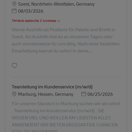
Sijainti
Soest, Nordrhein-Westfalen, Germany
Posted Date
08/03/2026
Tehtävä saatavilla 2 luokassa
Werde Aushilfe als Postbote für Pakete und Briefe in
Soest. Als Aushilfe bist du an einzelnen Tagen oder
auch stundenweise für uns tätig. Nach einer bezahlten
Einarbeitung kannst du sofort in deine...
Tallenna Postbote für Pakete und Briefe (m/w/d) als Aushilfe in Soest AV-2
Teamleitung im Kundenservice (m/w/d)
Sijainti
Posted Date
Marburg, Hessen, Germany
06/25/2026
Für unseren Standort in Marburg suchen wir ab sofort
. Teamleitung im Kundenservice (m/w/d) . SIE
WISSEN VIEL UND WOLLEN AM LIEBSTEN ALLES
ANWENDEN? WIR BIETEN GROSSARTIGE CHANCEN
FÜR LÖSUNGSFINDER...