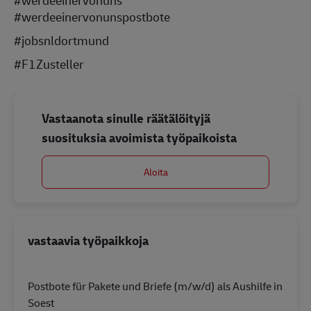
#werdeeinervonuns
#werdeeinervonunspostbote
#jobsnldortmund
#F1Zusteller
Vastaanota sinulle räätälöityjä
suosituksia avoimista työpaikoista
Aloita
vastaavia työpaikkoja
Postbote für Pakete und Briefe (m/w/d) als Aushilfe in
Soest