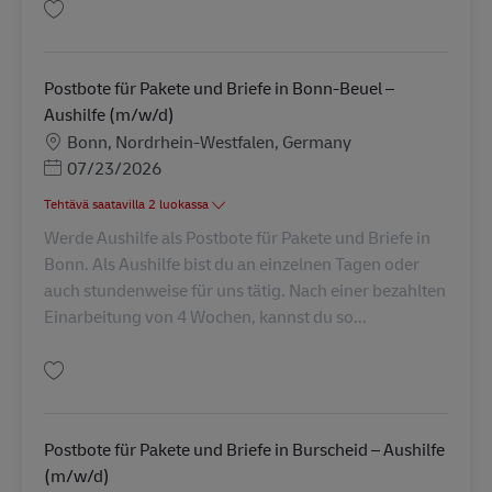
Tallenna Abrufkraft in der Paketzustellung in Krefeld (m/w/d) AV-273024
Postbote für Pakete und Briefe in Bonn-Beuel –
Aushilfe (m/w/d)
Sijainti
Bonn, Nordrhein-Westfalen, Germany
Posted Date
07/23/2026
Tehtävä saatavilla 2 luokassa
Werde Aushilfe als Postbote für Pakete und Briefe in
Bonn. Als Aushilfe bist du an einzelnen Tagen oder
auch stundenweise für uns tätig. Nach einer bezahlten
Einarbeitung von 4 Wochen, kannst du so...
Tallenna Postbote für Pakete und Briefe in Bonn-Beuel – Aushilfe (m/w/d)
Postbote für Pakete und Briefe in Burscheid – Aushilfe
(m/w/d)