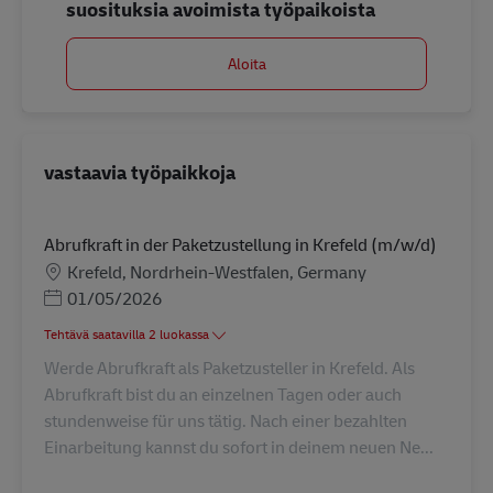
suosituksia avoimista työpaikoista
Aloita
vastaavia työpaikkoja
Abrufkraft in der Paketzustellung in Krefeld (m/w/d)
Sijainti
Krefeld, Nordrhein-Westfalen, Germany
Posted Date
01/05/2026
Tehtävä saatavilla 2 luokassa
Werde Abrufkraft als Paketzusteller in Krefeld. Als
Abrufkraft bist du an einzelnen Tagen oder auch
stundenweise für uns tätig. Nach einer bezahlten
Einarbeitung kannst du sofort in deinem neuen Ne...