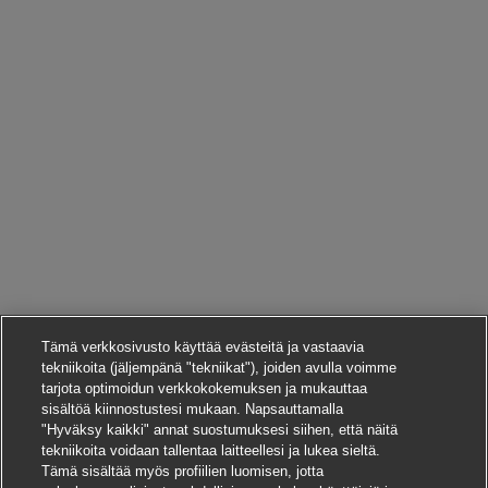
Tämä verkkosivusto käyttää evästeitä ja vastaavia
tekniikoita (jäljempänä "tekniikat"), joiden avulla voimme
tarjota optimoidun verkkokokemuksen ja mukauttaa
sisältöä kiinnostustesi mukaan. Napsauttamalla
"Hyväksy kaikki" annat suostumuksesi siihen, että näitä
tekniikoita voidaan tallentaa laitteellesi ja lukea sieltä.
Tämä sisältää myös profiilien luomisen, jotta