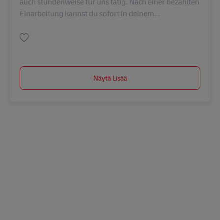
auch stundenweise für uns tätig. Nach einer bezahlten
Einarbeitung kannst du sofort in deinem...
Tallenna Postbote – Aushilfe (m/w/d) in Hamm AV-367167
Näytä Lisää