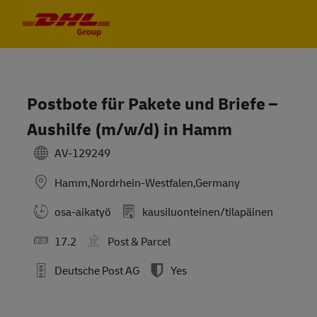
Skip to main content
Skip to main content
-
-
Postbote für Pakete und Briefe –
Aushilfe (m/w/d) in Hamm
AV-129249
Hamm,Nordrhein-Westfalen,Germany
osa-aikatyö
kausiluonteinen/tilapäinen
17.2
Post & Parcel
Deutsche Post AG
Yes